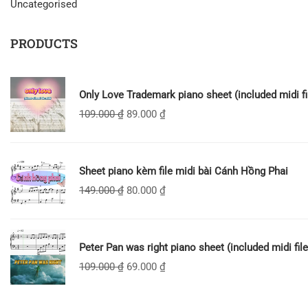
Uncategorised
PRODUCTS
Only Love Trademark piano sheet (included midi fi
109.000
₫
89.000
₫
Sheet piano kèm file midi bài Cánh Hồng Phai
149.000
₫
80.000
₫
Peter Pan was right piano sheet (included midi file
109.000
₫
69.000
₫