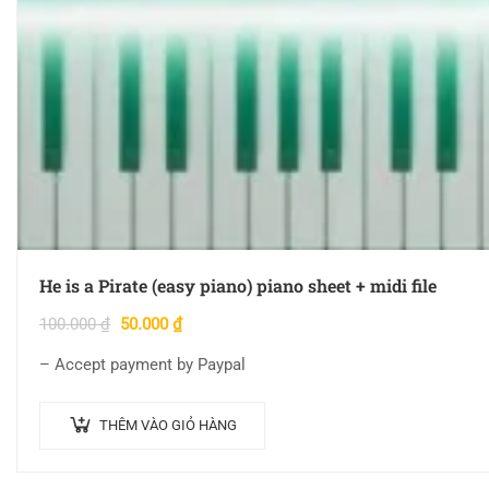
He is a Pirate (easy piano) piano sheet + midi file
100.000
₫
50.000
₫
– Accept payment by Paypal
THÊM VÀO GIỎ HÀNG