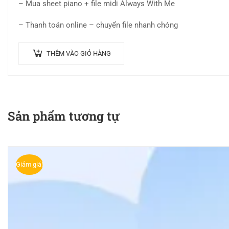
– Mua sheet piano + file midi Always With Me
5.00
5
sao
– Thanh toán online – chuyển file nhanh chóng
THÊM VÀO GIỎ HÀNG
Sản phẩm tương tự
Giảm giá!