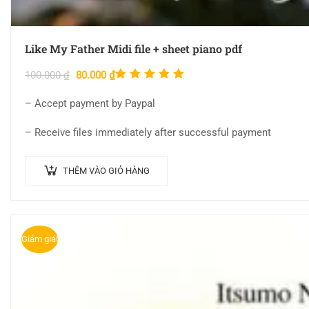
Like My Father Midi file + sheet piano pdf
Được xếp
100.000
₫
80.000
₫
hạng
– Accept payment by Paypal
5.00
5
sao
– Receive files immediately after successful payment
THÊM VÀO GIỎ HÀNG
Giảm giá!