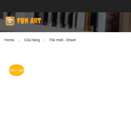
Home
Cửa hàng
File midi - Sheet
Giảm giá!