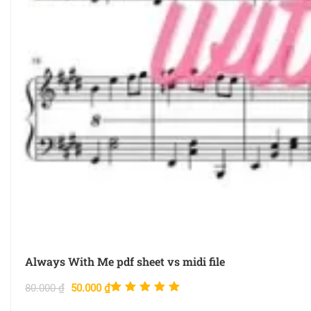
Always With Me pdf sheet vs midi file
Được xếp
80.000
₫
50.000
₫
hạng