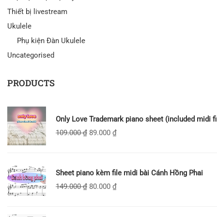
Thiết bị livestream
Ukulele
Phụ kiện Đàn Ukulele
Uncategorised
PRODUCTS
Only Love Trademark piano sheet (included midi fi
109.000
₫
89.000
₫
Sheet piano kèm file midi bài Cánh Hồng Phai
149.000
₫
80.000
₫