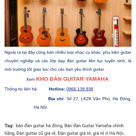
Ngoài ra tại đây cũng bán nhiều loại nhạc cụ khác, phụ kiện guitar
chuyên nghiệp và các lớp dạy đàn guitar liên tục tuyển sinh, là
môi trường tốt giao lưu cho các bạn yêu thích guitar.
KHO ĐÀN GUITAR YAMAHA
Xem
Thông tin liên hệ:
Hotline:
0966.139.938
Địa chỉ:
Số 27, LK28 Văn Phú, Hà Đông,
Hà Nội
Tag:
bán đàn guitar hà đông
,
Bán đàn Guitar Yamaha chính
hãng
,
Đàn guitar cũ giá rẻ
,
Đàn guitar giá rẻ
,
giá rẻ ở Hà Nội
,