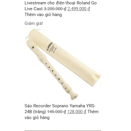
Livestream cho điện thoại Roland Go
Live Cast
3.200.000
₫
2.499.000
₫
Thêm vào giỏ hàng
Giảm giá!
Sáo Recorder Soprano Yamaha YRS-
24B (trắng)
145.000
₫
128.000
₫
Thêm
vào giỏ hàng