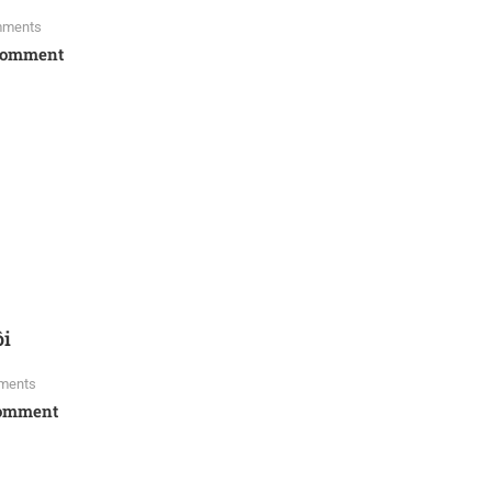
ments
Comment
ôi
ments
omment