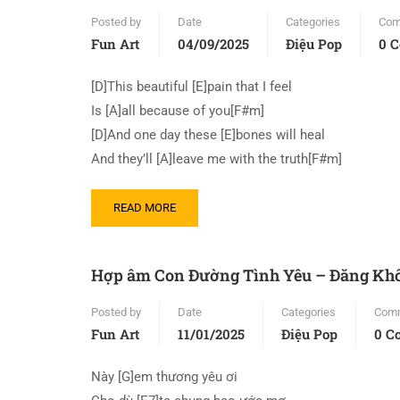
Posted by
Date
Categories
Com
Fun Art
04/09/2025
Điệu Pop
0 
[D]This beautiful [E]pain that I feel
Is [A]all because of you[F#m]
[D]And one day these [E]bones will heal
And they’ll [A]leave me with the truth[F#m]
READ MORE
Hợp âm Con Đường Tình Yêu – Đăng Kh
Posted by
Date
Categories
Com
Fun Art
11/01/2025
Điệu Pop
0 C
Này [G]em thương yêu ơi