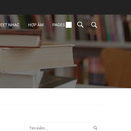
EET NHẠC
HỢP ÂM
PAGES