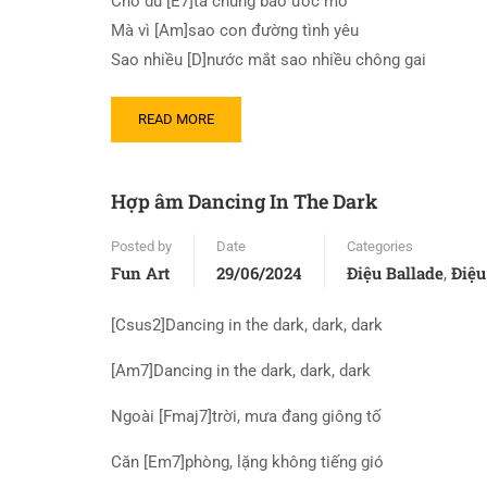
Cho dù [E7]ta chung bao ước mơ
Mà vì [Am]sao con đường tình yêu
Sao nhiều [D]nước mắt sao nhiều chông gai
READ MORE
Hợp âm Dancing In The Dark
Posted by
Date
Categories
Fun Art
29/06/2024
Điệu Ballade
Điệu
,
[Csus2]Dancing in the dark, dark, dark
[Am7]Dancing in the dark, dark, dark
Ngoài [Fmaj7]trời, mưa đang giông tố
Căn [Em7]phòng, lặng không tiếng gió