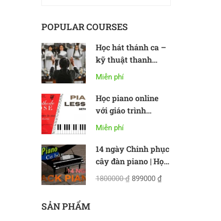
POPULAR COURSES
Học hát thánh ca –
kỹ thuật thanh
nhạc cơ bản
Miễn phí
Học piano online
với giáo trình
Methode Rose
Miễn phí
14 ngày Chinh phục
cây đàn piano | Học
piano online cơ bản
1800000 ₫
899000 ₫
SẢN PHẨM