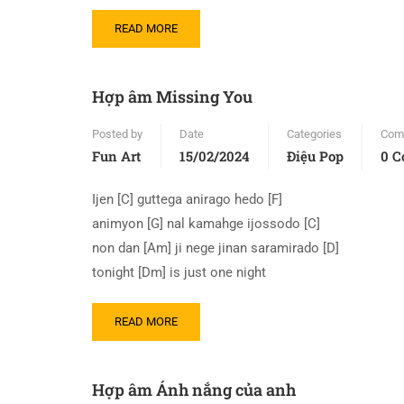
READ MORE
Hợp âm Missing You
Posted by
Date
Categories
Com
Fun Art
15/02/2024
Điệu Pop
0 
Ijen [C] guttega anirago hedo [F]
animyon [G] nal kamahge ijossodo [C]
non dan [Am] ji nege jinan saramirado [D]
tonight [Dm] is just one night
READ MORE
Hợp âm Ánh nắng của anh