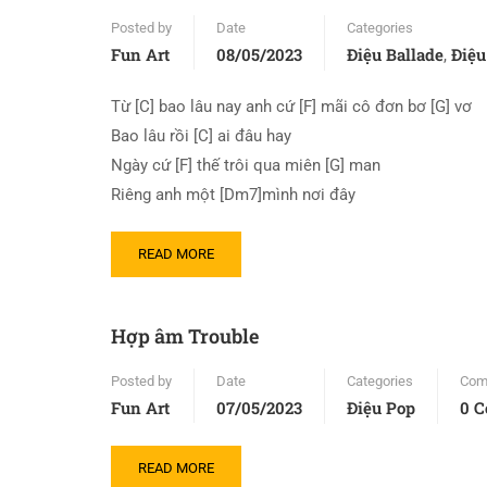
Posted by
Date
Categories
Fun Art
08/05/2023
Điệu Ballade
Điệu
,
Từ [C] bao lâu nay anh cứ [F] mãi cô đơn bơ [G] vơ
Bao lâu rồi [C] ai đâu hay
Ngày cứ [F] thế trôi qua miên [G] man
Riêng anh một [Dm7]mình nơi đây
READ MORE
Hợp âm Trouble
Posted by
Date
Categories
Com
Fun Art
07/05/2023
Điệu Pop
0 
READ MORE