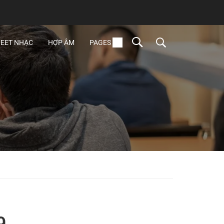
EET NHẠC
HỢP ÂM
PAGES
9