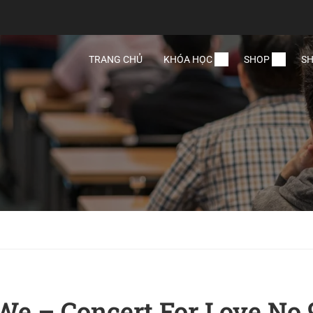
TRANG CHỦ
KHÓA HỌC
SHOP
SH
We – Concert For Love No.