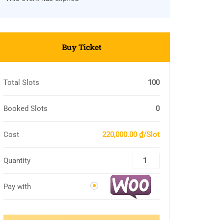
Buy Ticket
Total Slots
100
Booked Slots
0
Cost
220,000.00 ₫/Slot
Quantity
Pay with