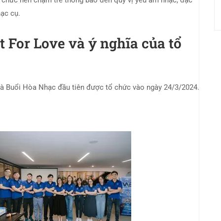
ổ chức nên chậm trễ thông báo đến quý vị yêu âm nhạc, đặc
ạc cụ.
t For Love và ý nghĩa của tổ
và Buổi Hòa Nhạc đầu tiên được tổ chức vào ngày 24/3/2024.