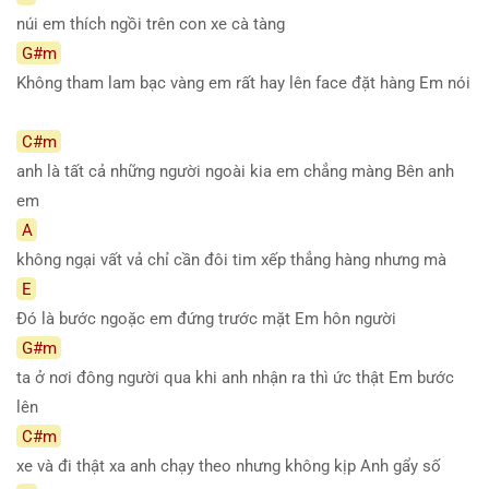
núi em thích ngồi trên con xe cà tàng
G#m
Không tham lam bạc vàng em rất hay lên face đặt hàng Em nói
C#m
anh là tất cả những người ngoài kia em chẳng màng Bên anh
em
A
không ngại vất vả chỉ cần đôi tim xếp thẳng hàng nhưng mà
E
Đó là bước ngoặc em đứng trước mặt Em hôn người
G#m
ta ở nơi đông người qua khi anh nhận ra thì ức thật Em bước
lên
C#m
xe và đi thật xa anh chạy theo nhưng không kịp Anh gẩy số