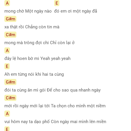
A
E
mong chờ Một ngày nào
đó em ơi một ngày đã
G#m
xa thật rồi Chẳng còn tin mà
C#m
mong mà trông đợi chi Chỉ còn lại ở
A
đây lệ hoen bờ mi Yeah yeah yeah
E
Ah em từng nói khi hai ta cùng
G#m
đói ta cùng ăn mì gói Để cho sao qua nhanh ngày
C#m
mới rồi ngày mới lại tới Ta chọn cho mình một niềm
A
vui hôm nay ta dạo phố Còn ngày mai mình lên miền
E