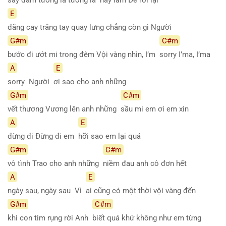
E
đắng cay trắng tay quay lưng chẳng còn gì Người
G#m
C#m
bước đi ướt mi trong đêm Vội vàng nhìn, I’m
sorry I’ma, I’ma
A
E
sorry Người
ơi sao cho anh những
G#m
C#m
vết thương Vương lên anh những
sầu mi em ơi em xin
A
E
đừng đi Đừng đi em
hỡi sao em lại quá
G#m
C#m
vô tình Trao cho anh những
niềm đau anh cô đơn hết
A
E
ngày sau, ngày sau Vì
ai cũng có một thời vội vàng đến
G#m
C#m
khi con tim rụng rời Anh
biết quá khứ không như em từng