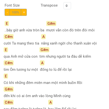
Font Size
Transpose
-
100%
+
E
G#m
..bây giờ anh vừa tròn ba
mươi vẫn còn đó trên đôi môi
C#m
A
cười Ta mang theo tia
nắng xanh ngời cho thanh xuân vội
E
G#m
qua Anh mở cửa con
tim nhưng người ta đâu dễ kiếm
C#m
A
tìm Ôm tương tư một
đống to lù để rồi lại
E
Có khi những đêm miên man một mình buồn Rồi
G#m
đến khi có ai ôm anh vào lòng Mình cùng
C#m
A
say đắm tưởng là tưởng là
hay lắm Để rồi lại