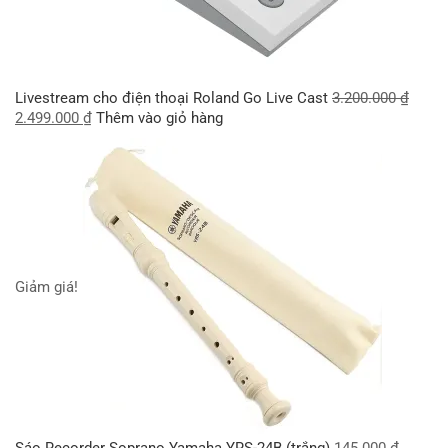
Livestream cho điện thoại Roland Go Live Cast
3.200.000
₫
2.499.000
₫
Thêm vào giỏ hàng
Giảm giá!
Sáo Recorder Soprano Yamaha YRS-24B (trắng)
145.000
₫