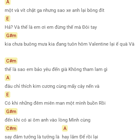
A
một và vít chặt ga nhưng sao xe anh lại bông đít
E
Hả? Và thế là em ơi em đừng thế mà Đôi tay
G#m
kia chưa buông mưa kia đang tuôn hôm Valentine lại ế quà Và
C#m
thế là sao em bảo yêu đến già Không tham lam gì
A
đâu chỉ thích kim cương cùng mấy cây nến và
E
Có khi những đêm miên man một mình buồn Rồi
G#m
đến khi có ai ôm anh vào lòng Mình cùng
C#m
A
say đắm tưởng là tưởng là
hay lắm Để rồi lại