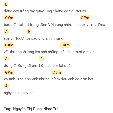
E
đắng cay trắng tay quay lưng chẳng còn gì Người
G#m
C#m
bước đi ướt mi trong đêm Vội vàng nhìn, I’m
sorry I’ma, I’ma
A
E
sorry Người
ơi sao cho anh những
G#m
C#m
vết thương Vương lên anh những
sầu mi em ơi em xin
A
E
đừng đi Đừng đi em
hỡi sao em lại quá
G#m
C#m
vô tình Trao cho anh những
niềm đau anh cô đơn hết
A
ngày sau, ngày sau
Tag:
Nguyễn Thị Dung
,
Nhạc Trẻ