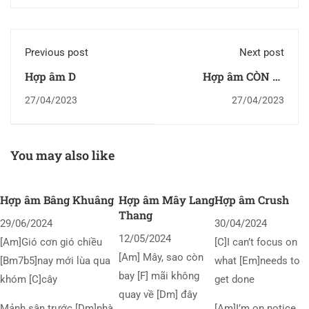
Previous post
Next post
Hợp âm D
Hợp âm CÒN GÌ
DÂNG NGÀI
27/04/2023
27/04/2023
You may also like
Hợp âm Bâng Khuâng
Hợp âm Mây Lang
Hợp âm Crush
Thang
29/06/2024
30/04/2024
12/05/2024
[Am]Gió cơn gió chiều
[C]I can’t focus on
[Am] Mây, sao còn
[Bm7b5]nay mới lùa qua
what [Em]needs to
bay [F] mãi không
khóm [C]cây
get done
quay về [Dm] đây
Mảnh sân trước [Dm]nhà
[Am]I’m on notice,