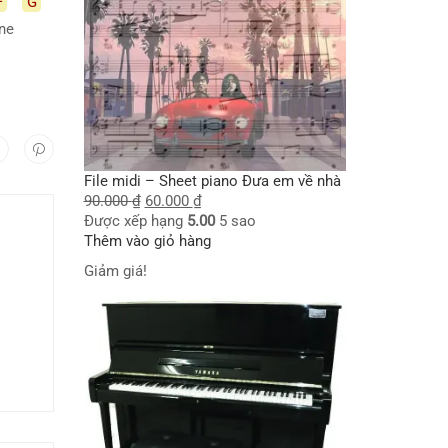
F
G
ine
File midi – Sheet piano Đưa em về nhà
90.000
₫
60.000
₫
Được xếp hạng
5.00
5 sao
Thêm vào giỏ hàng
Giảm giá!