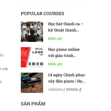
POPULAR COURSES
Học hát thánh ca –
kỹ thuật thanh
nhạc cơ bản
Miễn phí
Học piano online
với giáo trình
d I
Methode Rose
Miễn phí
to say
14 ngày Chinh phục
cây đàn piano | Học
hit
piano online cơ bản
1800000 ₫
899000 ₫
SẢN PHẨM