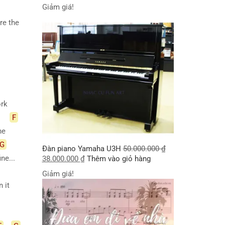
Giảm giá!
’re the
ork
F
fine
G
Đàn piano Yamaha U3H
50.000.000
₫
ine...
38.000.000
₫
Thêm vào giỏ hàng
Giảm giá!
n it