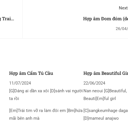
Next
 Trai
Hợp âm Đom đóm (d
26/04
Hợp âm Cẩm Tú Cầu
Hợp âm Beautiful Gi
11/07/2024
22/06/2024
[G]Dáng ai dần xa xôi [D]sánh vai người
Nan neoui [G]Beautiful, 
ta rồi
Beauti[Em]ful girl
[Em]Trái tim vỡ ra làm đôi em [Bm]hứa
[C]sangkeumhage daga
mãi bên anh mà
[D]mameul anajwo