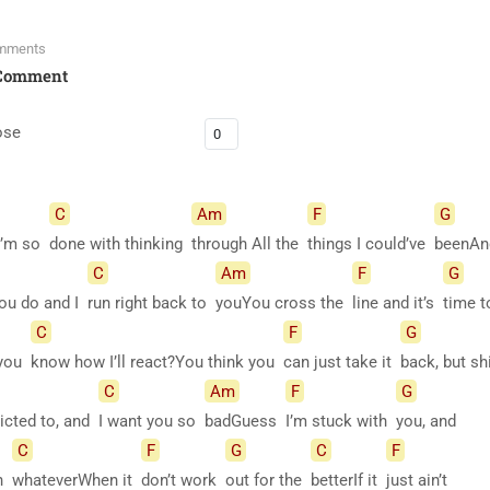
mments
Comment
ose
C
Am
F
G
I’m so
done with thinking
through All the
things I could’ve
beenAn
C
Am
F
G
you do and I
run right back to
youYou cross the
line and it’s
time 
C
F
G
 you
know how I’ll react?You think you
can just take it
back, but s
C
Am
F
G
icted to, and
I want you so
badGuess
I’m stuck with
you, and
C
F
G
C
F
en
whateverWhen it
don’t work
out for the
betterIf it
just ain’t