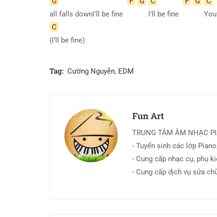
G
F
G
C
F
G
C
all falls downI’ll be fine
I’ll be fine
You
C
(I’ll be fine)
Tag:
Cường Nguyễn
,
EDM
Fun Art
TRUNG TÂM ÂM NHẠC P
- Tuyển sinh các lớp Piano,
- Cung cấp nhạc cụ, phụ k
- Cung cấp dịch vụ sửa ch