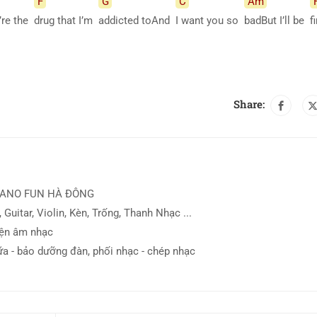
F
G
C
Am
’re the
drug that I’m
addicted toAnd
I want you so
badBut I’ll be
f
Share:
IANO FUN HÀ ĐÔNG
 Guitar, Violin, Kèn, Trống, Thanh Nhạc ...
iện âm nhạc
ữa - bảo dưỡng đàn, phối nhạc - chép nhạc