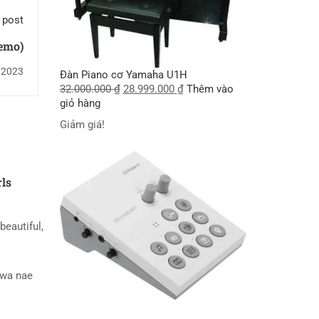
 post
emo)
/2023
Đàn Piano cơ Yamaha U1H
32.000.000
₫
28.999.000
₫
Thêm vào
giỏ hàng
Giảm giá!
rls
beautiful,
wa nae