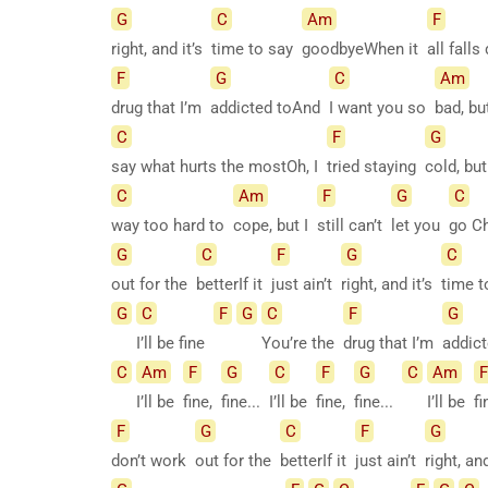
G
C
Am
F
right, and it’s
time to say
goodbyeWhen it
all fall
F
G
C
Am
drug that I’m
addicted toAnd
I want you so
bad, bu
C
F
G
say what hurts the mostOh, I
tried staying
cold, bu
C
Am
F
G
C
way too hard to
cope, but I
still can’t
let you
go C
G
C
F
G
C
out for the
betterIf it
just ain’t
right, and it’s
time 
G
C
F
G
C
F
G
I’ll be fine
You’re the
drug that I’m
addic
C
Am
F
G
C
F
G
C
Am
F
I’ll be
fine,
fine...
I’ll be
fine,
fine...
I’ll be
fi
F
G
C
F
G
don’t work
out for the
betterIf it
just ain’t
right, an