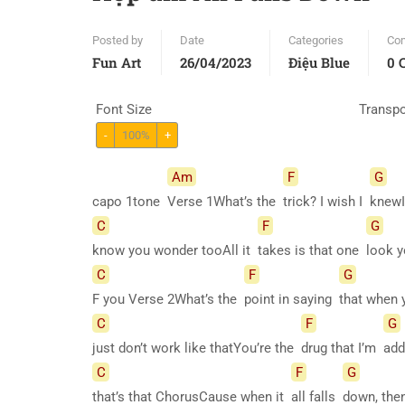
Posted by
Date
Categories
Co
Fun Art
26/04/2023
Điệu Blue
0 
Font Size
Transp
-
100%
+
Am
F
G
capo 1tone
Verse 1What’s the
trick? I wish I
knew
C
F
G
know you wonder tooAll it
takes is that one
look 
C
F
G
F you Verse 2What’s the
point in saying
that when
C
F
G
just don’t work like thatYou’re the
drug that I’m
add
C
F
G
that’s that ChorusCause when it
all falls
down, th