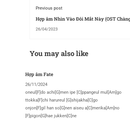
Previous post
Hợp âm Nhìn Vào Đôi Mắt Này (OST Chàng
Của Em) Long Cao ft Thái Vũ
26/04/2023
You may also like
Hợp âm Fate
26/11/2024
oneul[F]do achi[G]men ipe [C]ppangeul mul[Am]go
ttokka[F]chi harureul [G]shijakha[C]go
onjon[F]gil han so[G]nen aiseu a[C]merika[Am]no
[F]pigon[G]hae jukken[C]ne