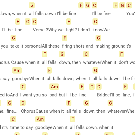
G
F
G
C
F
G
C
s down, when it
all falls down I’ll be fine
I’ll be fine
You
F
G
C
F
G
t I’ll be
fine
Verse 3Why we
fight? I don’t
knowWe
C
F
G
t you
take it personalAll these
firing shots and
making groundIt’s
F
G
C
F
horus Cause when it
all falls
down, then
whateverWhen it
don’t w
Am
F
G
to say
goodbyeWhen it
all falls down, when it
all falls downI’ll be 
C
Am
F
G
C
F
ted toAnd
I want you so
bad, but I’ll be
fine
BridgeI’ll be
fine,
f
G
C
F
G
C
ne,
fine...
ChorusCause when it
all falls
down, then
whateverWhe
C
Am
F
d it’s
time to say
goodbyeWhen it
all falls down, when it