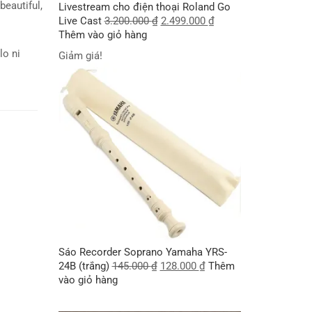
beautiful,
Livestream cho điện thoại Roland Go
Live Cast
3.200.000
₫
2.499.000
₫
Thêm vào giỏ hàng
lo ni
Giảm giá!
Sáo Recorder Soprano Yamaha YRS-
24B (trắng)
145.000
₫
128.000
₫
Thêm
vào giỏ hàng