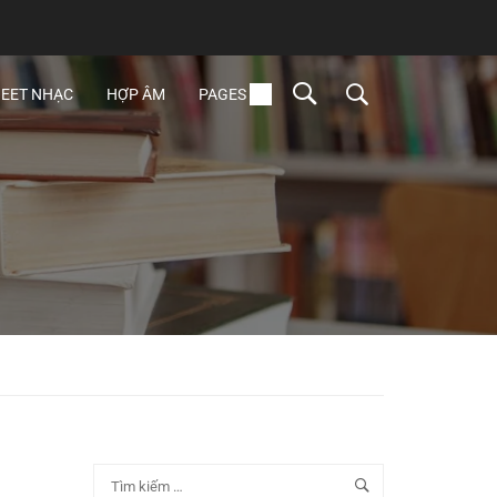
EET NHẠC
HỢP ÂM
PAGES