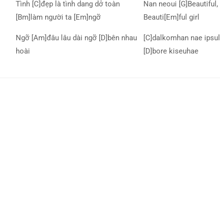
Tình [C]đẹp là tình dang dở toàn
Nan neoui [G]Beautiful, 
[Bm]làm người ta [Em]ngỡ
Beauti[Em]ful girl
Ngỡ [Am]đâu lâu dài ngỡ [D]bên nhau
[C]dalkomhan nae ipsul
hoài
[D]bore kiseuhae