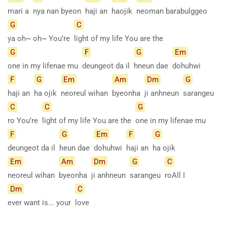
mari a
nya nan byeon
haji an
haojik
neoman barabulggeo
G
C
ya oh~ oh~ You’re
light of my life You are the
G
F
G
Em
one in my lifenae mu
deungeot da il
hneun dae
dohuhwi
F
G
Em
Am
Dm
G
haji an
ha ojik
neoreul wihan
byeonha
ji anhneun
sarangeu
C
C
G
ro You’re
light of my life You are the
one in my lifenae mu
F
G
Em
F
G
deungeot da il
heun dae
dohuhwi
haji an
ha ojik
Em
Am
Dm
G
C
neoreul wihan
byeonha
ji anhneun
sarangeu
roAll I
Dm
C
ever want is... your
love