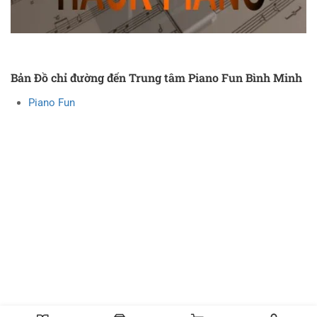
Bản Đồ chỉ đường đến Trung tâm Piano Fun Bình Minh
Piano Fun