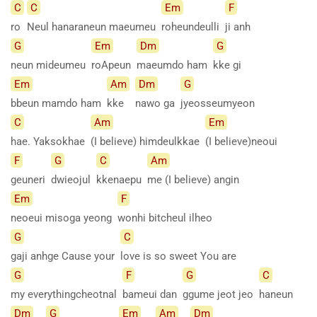
C
C
Em
F
ro
Neul hanaraneun maeumeu
roheundeulli
ji anh
G
Em
Dm
G
neun mideumeu
roApeun
maeumdo ham
kke gi
Em
Am
Dm
G
bbeun mamdo ham
kke
nawo ga
jyeosseumyeon
C
Am
Em
hae. Yaksokhae
(I believe) himdeulkkae
(I believe)neoui
F
G
C
Am
geuneri
dwieojul
kkenaepu
me (I believe) angin
Em
F
neoeui misoga yeong
wonhi bitcheul ilheo
G
C
gaji anhge Cause your
love is so sweet You are
G
F
G
C
my everythingcheotnal
bameui dan
ggume jeot jeo
haneun
Dm
G
Em
Am
Dm