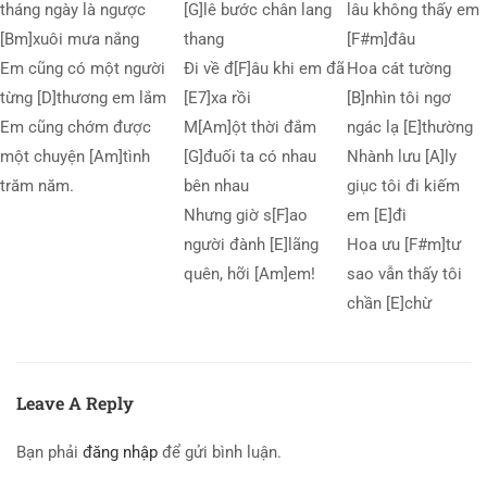
tháng ngày là ngược
[G]lê bước chân lang
lâu không thấy em
[Bm]xuôi mưa nắng
thang
[F#m]đâu
Em cũng có một người
Đi về đ[F]âu khi em đã
Hoa cát tường
từng [D]thương em lắm
[E7]xa rồi
[B]nhìn tôi ngơ
Em cũng chớm được
M[Am]ột thời đắm
ngác lạ [E]thường
một chuyện [Am]tình
[G]đuối ta có nhau
Nhành lưu [A]ly
trăm năm.
bên nhau
giục tôi đi kiếm
Nhưng giờ s[F]ao
em [E]đi
người đành [E]lãng
Hoa ưu [F#m]tư
quên, hỡi [Am]em!
sao vẫn thấy tôi
chần [E]chừ
Leave A Reply
Bạn phải
đăng nhập
để gửi bình luận.