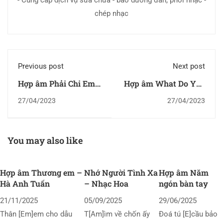
- Cung cấp dịch vụ sửa chữa - bảo dưỡng đàn, phối nhạc -
chép nhạc
Previous post
Next post
Hợp âm Phải Chi Em
Hợp âm What Do You
Biết
Mean? =
27/04/2023
27/04/2023
You may also like
Hợp âm Thương em –
Nhớ Người Tình Xa
Hợp âm Năm
Hà Anh Tuấn
– Nhạc Hoa
ngón bàn tay
21/11/2025
05/09/2025
29/06/2025
Thân [Em]em cho dẫu
T[Am]ìm về chốn ấy
Đoá tú [E]cầu bảo