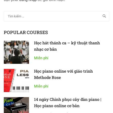
POPULAR COURSES
Học hát thánh ca – kỹ thuật thanh
nhạc cơ bản
Miễn phí
Học piano online với giáo trình
Methode Rose
Miễn phí
14 ngày Chinh phục cây đàn piano |
Học piano online cơ bản