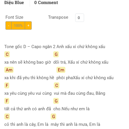
Điệu Blue
0 Comment
Font Size
Transpose
-
100%
+
Tone gốc D – Capo ngăn 2 Anh xấu xí chứ không xấu
C
G
xa nên sẽ không bao giờ
dối trá, Xấu xí chứ không xấu
Am
Em
xa khi đã yêu thì không hề
phôi phaXấu xí chứ không xấu
F
C
xa yêu cùng yêu vui cùng
vui mà đau cùng đau, Bằng
F
G
tất cả thứ anh có anh đã
cho.Nếu như em là
C
G
cỏ thì anh là cây, Em là
mây thì anh là mưa, Em là