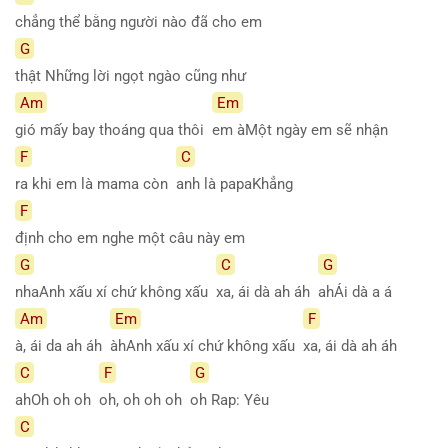
chẳng thể bằng người nào đã cho em
G
thật Những lời ngọt ngào cũng như
Am
Em
gió mấy bay thoáng qua thôi
em àMột ngày em sẽ nhận
F
C
ra khi em là mama còn
anh là papaKhẳng
F
định cho em nghe một câu này em
G
C
G
nhaAnh xấu xí chứ không xấu
xa, ái dà ah áh
ahÁi dà a á
Am
Em
F
à, ái da ah áh
àhAnh xấu xí chứ không xấu
xa, ái dà ah áh
C
F
G
ahOh oh oh
oh, oh oh oh
oh Rap: Yêu
C