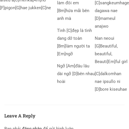
aiseu a[C]merika[Am]no
làm đôi em
[C]sangkeumhage
[F]pigon[G]hae jukken[C]ne
[Bm]hứa mãi bên
dagawa nae
anh mà
[D]mameul
anajwo
Tình [C]đẹp là tình
dang dở toàn
Nan neoui
[Bm]làm người ta
[G]Beautiful,
[Em]ngỡ
beautiful,
Beauti[Em]ful girl
Ngỡ [Am]đâu lâu
dài ngỡ [D]bên nhau
[C]dalkomhan
hoài
nae ipsullo ni
[D]bore kiseuhae
Leave A Reply
Bạn phải
đăng nhập
để gửi bình luận.