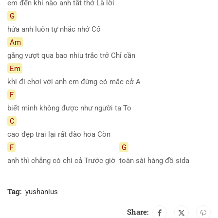
em đến khi nào anh tắt thở Là lời
G
hứa anh luôn tự nhắc nhở Cố
Am
gắng vượt qua bao nhiu trắc trở Chỉ cần
Em
khi đi chơi với anh em đừng có mắc cở A
F
biết mình không được như người ta To
C
cao đẹp trai lại rất đào hoa Còn
F
G
anh thì chẳng có chi cả Trước giờ
toàn sài hàng đồ sida
Tag:
yushanius
Share: