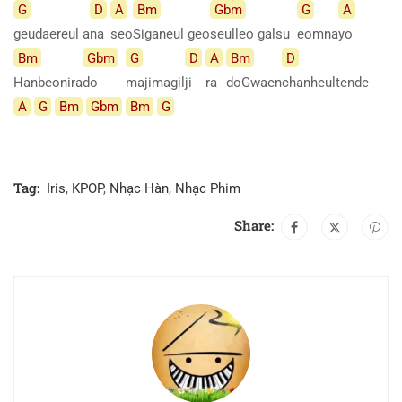
G
D
A
Bm
Gbm
G
A
geudaereul
a
na
seo
Siganeul
geo
seulleo galsu
eomna
yo
Bm
Gbm
G
D
A
Bm
D
Hanbeonira
do
majimagil
ji
ra
doGwaen
chanheultende
A
G
Bm
Gbm
Bm
G
Tag:
Iris
,
KPOP
,
Nhạc Hàn
,
Nhạc Phim
Share: