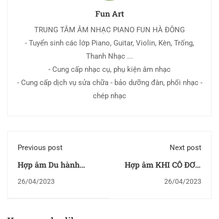
Fun Art
TRUNG TÂM ÂM NHẠC PIANO FUN HÀ ĐÔNG
- Tuyển sinh các lớp Piano, Guitar, Violin, Kèn, Trống,
Thanh Nhạc ...
- Cung cấp nhạc cụ, phụ kiện âm nhạc
- Cung cấp dịch vụ sửa chữa - bảo dưỡng đàn, phối nhạc -
chép nhạc
Previous post
Next post
Hợp âm Du hành
Hợp âm KHI CÔ ĐƠN
khắp thiên hạ
EM NHỚ AI (LOFI
26/04/2023
26/04/2023
(Chuǎng tiānyá - 闯天
VERSION)
涯)