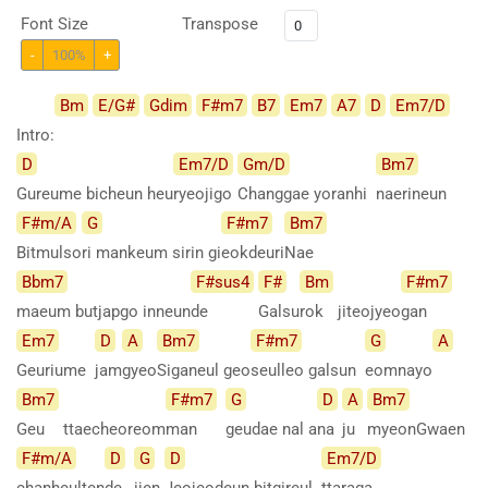
Font Size
Transpose
-
100%
+
Bm
E/G#
Gdim
F#m7
B7
Em7
A7
D
Em7/D
Intro:
D
Em7/D
Gm/D
Bm7
Gureume bicheun heu
ryeojigo
Changgae yoranhi
naerineun
F#m/A
G
F#m7
Bm7
Bitmulso
ri mankeum sirin gi
eokdeuri
Nae
Bbm7
F#sus4
F#
Bm
F#m7
maeum butjapgo inneun
de
Galsu
rok
jiteojyeo
gan
Em7
D
A
Bm7
F#m7
G
A
Geuriume
jam
gyeo
Siganeul
geo
seulleo galsun
eomnayo
Bm7
F#m7
G
D
A
Bm7
Geu
ttaecheoreom
man
geudae nal a
na
ju
myeonGwaen
F#m/A
D
G
D
Em7/D
chanheulten
de
ijen
Jeojeodeun bitgireul
ttaraga