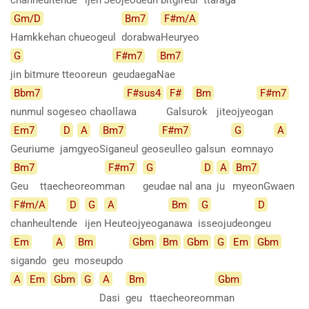
Gm/D
Bm7
F#m/A
Hamkkehan chueogeul
dorabwa
Heuryeo
G
F#m7
Bm7
jin bitmure tteooreun
geudaega
Nae
Bbm7
F#sus4
F#
Bm
F#m7
nunmul sogeseo chaolla
wa
Galsu
rok
jiteojyeo
gan
Em7
D
A
Bm7
F#m7
G
A
Geuriume
jam
gyeo
Siganeul
geo
seulleo galsun
eomnayo
Bm7
F#m7
G
D
A
Bm7
Geu
ttaecheoreom
man
geudae nal a
na
ju
myeonGwaen
F#m/A
D
G
A
Bm
G
D
chanheulten
de
ijen
Heuteojyeoga
nawa
isseojudeon
geu
Em
A
Bm
Gbm
Bm
Gbm
G
Em
Gbm
sigando
geu
moseupdo
A
Em
Gbm
G
A
Bm
Gbm
Dasi
geu
ttaecheoreom
man