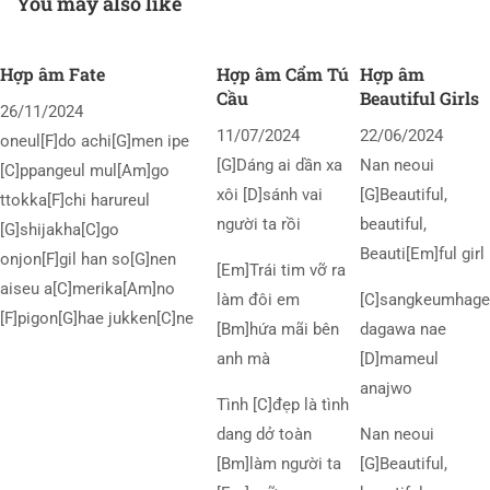
You may also like
Hợp âm Fate
Hợp âm Cẩm Tú
Hợp âm
Cầu
Beautiful Girls
26/11/2024
11/07/2024
22/06/2024
oneul[F]do achi[G]men ipe
[G]Dáng ai dần xa
Nan neoui
[C]ppangeul mul[Am]go
xôi [D]sánh vai
[G]Beautiful,
ttokka[F]chi harureul
người ta rồi
beautiful,
[G]shijakha[C]go
Beauti[Em]ful girl
onjon[F]gil han so[G]nen
[Em]Trái tim vỡ ra
aiseu a[C]merika[Am]no
làm đôi em
[C]sangkeumhage
[F]pigon[G]hae jukken[C]ne
[Bm]hứa mãi bên
dagawa nae
anh mà
[D]mameul
anajwo
Tình [C]đẹp là tình
dang dở toàn
Nan neoui
[Bm]làm người ta
[G]Beautiful,