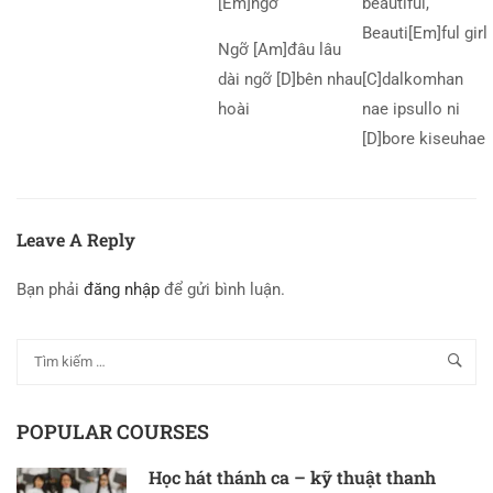
[Em]ngỡ
beautiful,
Beauti[Em]ful girl
Ngỡ [Am]đâu lâu
dài ngỡ [D]bên nhau
[C]dalkomhan
hoài
nae ipsullo ni
[D]bore kiseuhae
Leave A Reply
Bạn phải
đăng nhập
để gửi bình luận.
POPULAR COURSES
Học hát thánh ca – kỹ thuật thanh