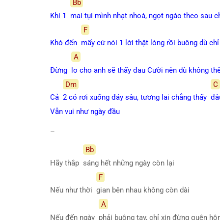
Bb
Khi 1
mai tụi mình nhạt nhoà, ngọt ngào theo sau 
F
Khó đến
mấy cứ nói 1 lời thật lòng rồi buông dù ch
A
Đừng
lo cho anh sẽ thấy đau Cười nên dù không thể
Dm
C
Cả
2 có rơi xuống đáy sâu, tương lai chẳng thấy
đâ
Vẫn vui như ngày đầu
–
Bb
Hãy thắp
sáng hết những ngày còn lại
F
Nếu như thời
gian bên nhau không còn dài
A
Nếu đến ngày
phải buông tay, chỉ xin đừng quên h