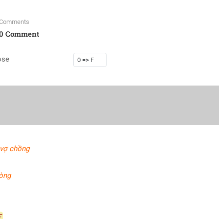
Comments
0 Comment
ose
 vợ chồng
lòng
F