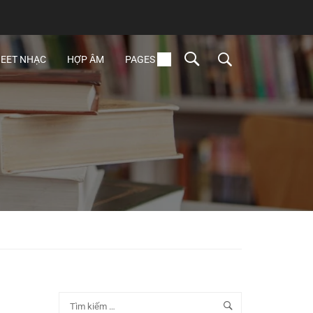
EET NHẠC
HỢP ÂM
PAGES