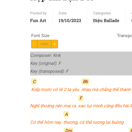
Posted by
Date
Categories
Fun Art
19/10/2023
Điệu Ballade
Font Size
Transp
-
100%
+
Composer: Krik
Key (original): F
Key (transposed):
F
C
Bb
Kiếp trước có lẽ 2 ta yêu
nhau mà chẳng thể thành
F
Nghĩ thoáng nên mai ra
sao tụi mình cũng đều hài 
A
Có thể hôm nay
thương, có thể tương lai buông
Dm