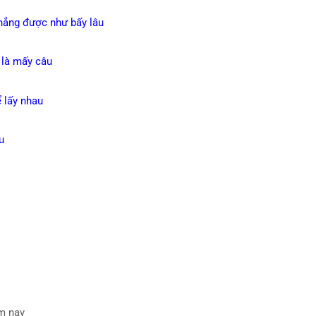
chẳng được như bấy lâu
ỉ là mấy câu
 lấy nhau
u
ôm nay