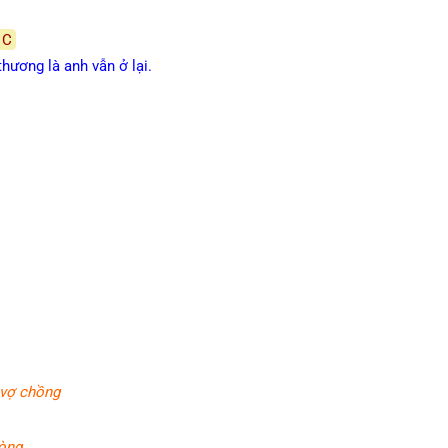
C
thương là anh vẫn ở lại.
 vợ chồng
lòng