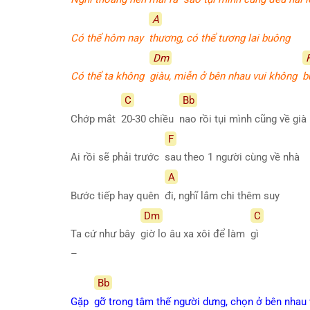
A
Có thể hôm nay
thương, có thể tương lai buông
Dm
Có thể ta không
giàu, miễn ở bên nhau vui không
b
C
Bb
Chớp mắt
20-30 chiều
nao rồi tụi mình cũng về già
F
Ai rồi sẽ phải trước
sau theo 1 người cùng về nhà
A
Bước tiếp hay quên
đi, nghĩ lắm chi thêm suy
Dm
C
Ta cứ như bây
giờ lo âu xa xôi để làm
gì
–
Bb
Gặp
gỡ trong tâm thế người dưng, chọn ở bên nhau 