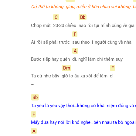
Có thể ta không
giàu, miễn ở bên nhau vui không
b
C
Bb
Chớp mắt
20-30 chiều
nao rồi tụi mình cũng về già
F
Ai rồi sẽ phải trước
sau theo 1 người cùng về nhà
A
Bước tiếp hay quên
đi, nghĩ lắm chi thêm suy
Dm
F
Ta cứ như bây
giờ lo âu xa xôi để làm
gì
–
Bb
Ta yêu là yêu vậy thôi…không có khái niệm đúng và 
F
Mấy đứa hay nói lời khó nghe…bên nhau ta bỏ ngoài 
A