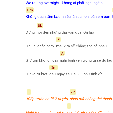
We rolling overnight…không ai phải nghi ngờ ai
Dm
Không quan tâm bao nhiêu lần sai, chỉ cần em còn
Bb
Đừng
nói đến những thứ vốn quá lớn lao
F
Đâu ai chắc ngày
mai 2 ta sẽ chẳng thể bỏ nhau
A
Giữ tim không hoài
nghi bình yên trong ta sẽ đủ lâu
Dm
Cứ vô tư biết
đâu ngày sau lại vui như tình đầu
–
F
Bb
Kiếp trước có lẽ 2 ta yêu
nhau mà chẳng thể thành
F
Nghĩ thoáng nên mai ra
sao tụi mình cũng đều hài 