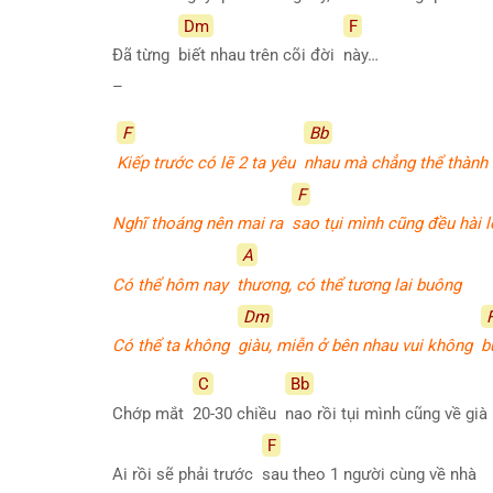
Dm
F
Đã từng
biết nhau trên cõi đời
này…
–
F
Bb
Kiếp trước có lẽ 2 ta yêu
nhau mà chẳng thể thành
F
Nghĩ thoáng nên mai ra
sao tụi mình cũng đều hài 
A
Có thể hôm nay
thương, có thể tương lai buông
Dm
Có thể ta không
giàu, miễn ở bên nhau vui không
b
C
Bb
Chớp mắt
20-30 chiều
nao rồi tụi mình cũng về già
F
Ai rồi sẽ phải trước
sau theo 1 người cùng về nhà