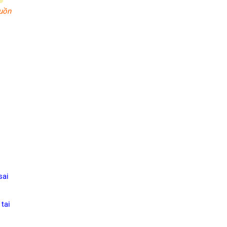
uồn
sai
tai