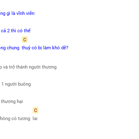
ng gì là vĩnh viễn
cả 2 thì có thể
C
 lòng chung
thuỷ có bị làm khó dễ?
p và trở thành người thương
ỡ 1 người buông
g thương hại
C
 không có tương
lai