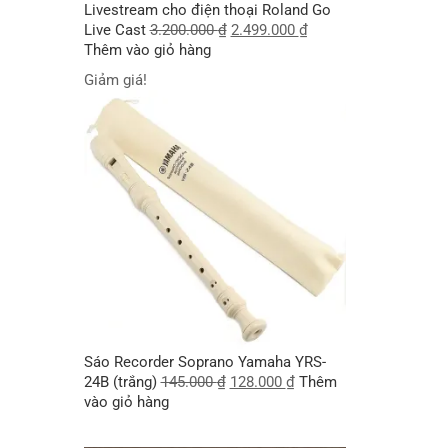
Livestream cho điện thoại Roland Go
Live Cast
3.200.000
₫
2.499.000
₫
Thêm vào giỏ hàng
Giảm giá!
Sáo Recorder Soprano Yamaha YRS-
24B (trắng)
145.000
₫
128.000
₫
Thêm
vào giỏ hàng