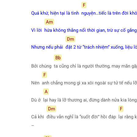
F
Quá khứ, hiện tại là tình
nguyện…tiếc là trên đời khô
Am
Vì lời
hứa không thắng nổi thời gian, trừ sự cố gắng 
Dm
Nhưng nếu phải
đặt 2 từ “trách nhiệm” xuống, liệu
Bb
Bởi chúng
ta cũng chỉ là người thường, may mắn gặ
F
Nên
anh chẳng mong gì xa xôi ngoài sự tử tế nếu l
A
Dù ở
lại hay là lỡ thương ai, đừng dành nửa kia lòn
Dm
F
Cả khi
điều vẫn nghĩ là “suốt đời” hồi đáp
lại rằng
–