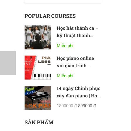
POPULAR COURSES
Học hát thánh ca –
kỹ thuật thanh
nhạc cơ bản
Miễn phí
Học piano online
với giáo trình
Methode Rose
Miễn phí
14 ngày Chinh phục
cây đàn piano | Học
piano online cơ bản
1800000 ₫
899000 ₫
SẢN PHẨM