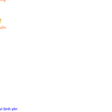
F
uồn
vì bình yên