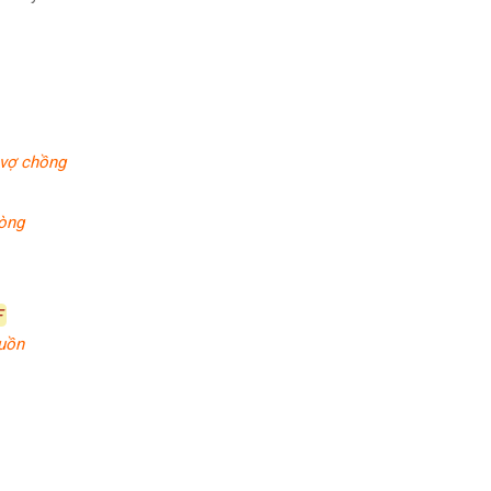
 vợ chồng
lòng
F
uồn