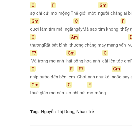
C
F
Gm
sợ chi cứ
mơ mộng Thế giới môt
người chẳng ai b
Gm
C
F
cười làm tim mãi ngất
ngâyMà sao tìm không
thấy 
C
Am
thươngRất bất bình
thường chẳng may mang vấn
v
F7
Gm
C
Và trong mơ anh
hái bông hoa anh
cài lên tóc e
C
F
F7
Gm
nhịp bước đến bên
em
Chợt anh như kẻ
ngốc say
Gm
C
F
thuế giấc mơ nên
sợ chi cứ
mơ
mộng
Tag:
Nguyễn Thị Dung
,
Nhạc Trẻ