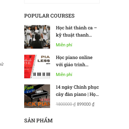
POPULAR COURSES
Học hát thánh ca –
kỹ thuật thanh
nhạc cơ bản
Miễn phí
Học piano online
với giáo trình
thử
Methode Rose
Miễn phí
14 ngày Chinh phục
cây đàn piano | Học
piano online cơ bản
1800000 ₫
899000 ₫
SẢN PHẨM
ên