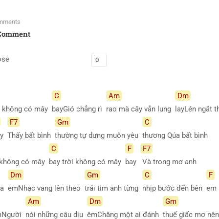
mments
Comment
ose
C
Am
Dm
ời không có mây
bayGió chẳng rì
rao mà cây vẫn lung
layLén ngắt 
F7
Gm
C
ay
Thấy bất bình
thường tự dưng muôn yêu
thương Qúa bất bình
C
F
F7
i không có mây
bay trời không có mây
bay
Và trong mơ anh
Dm
Gm
C
F
của
emNhạc vang lên theo
trái tim anh từng
nhịp bước đến bên
em
Am
Dm
Gm
emNgười
nói những câu dịu
êmChăng một ai đánh
thuế giấc mơ n