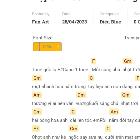
Posted by
Date
Categories
Co
Fun Art
26/04/2023
Điệu Blue
0 
Font Size
Transp
-
100%
+
F
Gm
Tone gốc là F#Capo 1 tone
Mỗi sáng chủ
nhật tr
Gm
C
F
một nhành hoa nắm trong
tay liệu anh con đang
s
Am
Dm
Gm
thường vì ai nên vấn
vươngBuổi sáng chủ
nhật trờ
Gm
C
Am
hái bông hoa anh
cài lên tóc emRồi
nắm đôi tay 
F7
Gm
C
Chợt anh như kẻ
ngốc say sưa nụ
cười trên mắt 