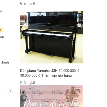
Giảm giá!
nụ
F
bay
i đánh
Đàn piano Yamaha U3H
50.000.000
₫
38.000.000
₫
Thêm vào giỏ hàng
Giảm giá!