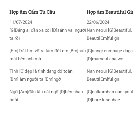
Hợp âm Cẩm Tú Cầu
Hợp âm Beautiful Gi
11/07/2024
22/06/2024
[G]Dáng ai dần xa xôi [D]sánh vai người
Nan neoui [G]Beautiful, 
ta rồi
Beauti[Em]ful girl
[Em]Trái tim vỡ ra làm đôi em [Bm]hứa
[C]sangkeumhage daga
mãi bên anh mà
[D]mameul anajwo
Tình [C]đẹp là tình dang dở toàn
Nan neoui [G]Beautiful, 
[Bm]làm người ta [Em]ngỡ
Beauti[Em]ful girl
Ngỡ [Am]đâu lâu dài ngỡ [D]bên nhau
[C]dalkomhan nae ipsul
hoài
[D]bore kiseuhae