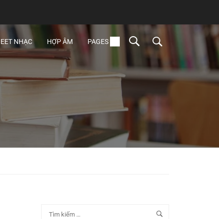
EET NHẠC
HỢP ÂM
PAGES