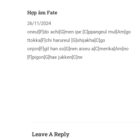
Hợp âm Fate
26/11/2024
oneul[F]do achi[G]men ipe [C]ppangeul mul[Am]go
ttokka[F]chi harureul [G]shijakha[C]go
onjon[F]gil han so[G]nen aiseu a[C]merika[Am]no
[F]pigon[G]hae jukken[C]ne
Leave A Reply