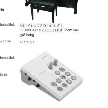
rls
beautiful,
Đàn Piano cơ Yamaha U1H
32.000.000
₫
28.999.000
₫
Thêm vào
giỏ hàng
wa nae
Giảm giá!
beautiful,
lo ni