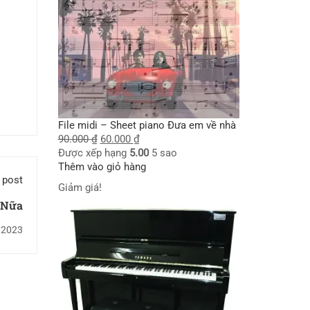
File midi – Sheet piano Đưa em về nhà
90.000
₫
60.000
₫
Được xếp hạng
5.00
5 sao
Thêm vào giỏ hàng
 post
Giảm giá!
 Nữa
/2023