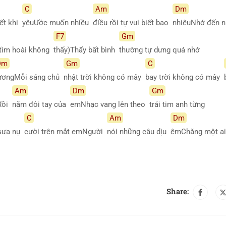
C
Am
Dm
iết khi
yêuƯớc muốn nhiều
điều rồi tự vui biết bao
nhiêuNhớ đến 
F7
Gm
(tìm hoài không
thấy)Thấy bất bình
thường tự dưng quá nhớ
Dm
Gm
C
ươngMỗi sáng chủ
nhật trời không có mây
bay trời không có mây
Am
Dm
Gm
mRồi
nắm đôi tay của
emNhạc vang lên theo
trái tim anh từng
C
Am
Dm
 sưa nụ
cười trên mắt emNgười
nói những câu dịu
êmChăng một a
Share: