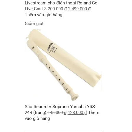
Livestream cho điện thoại Roland Go
Live Cast
3.200.000
₫
2.499.000
₫
Thêm vào giỏ hàng
Giảm giá!
Sáo Recorder Soprano Yamaha YRS-
24B (trắng)
145.000
₫
128.000
₫
Thêm
vào giỏ hàng