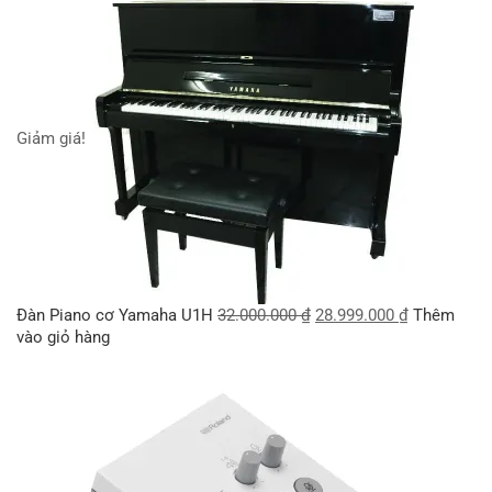
Giảm giá!
Đàn Piano cơ Yamaha U1H
32.000.000
₫
28.999.000
₫
Thêm
vào giỏ hàng