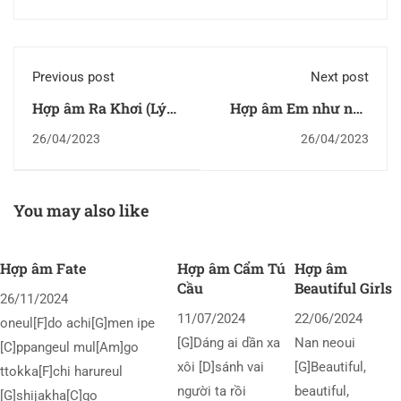
Previous post
Next post
Hợp âm Ra Khơi (Lý
Hợp âm Em như nào
kéo chài)
cũng được
26/04/2023
26/04/2023
You may also like
Hợp âm Fate
Hợp âm Cẩm Tú
Hợp âm
Cầu
Beautiful Girls
26/11/2024
11/07/2024
22/06/2024
oneul[F]do achi[G]men ipe
[G]Dáng ai dần xa
Nan neoui
[C]ppangeul mul[Am]go
xôi [D]sánh vai
[G]Beautiful,
ttokka[F]chi harureul
người ta rồi
beautiful,
[G]shijakha[C]go