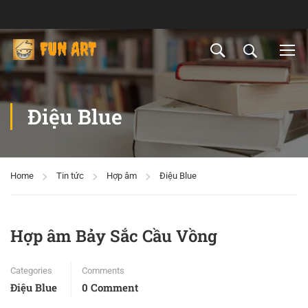
Điệu Blue
Home
Tin tức
Hợp âm
Điệu Blue
Hợp âm Bảy Sắc Cầu Vồng
Categories
Comments
Điệu Blue
0 Comment