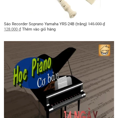
Sáo Recorder Soprano Yamaha YRS-24B (trắng)
145.000
₫
128.000
₫
Thêm vào giỏ hàng