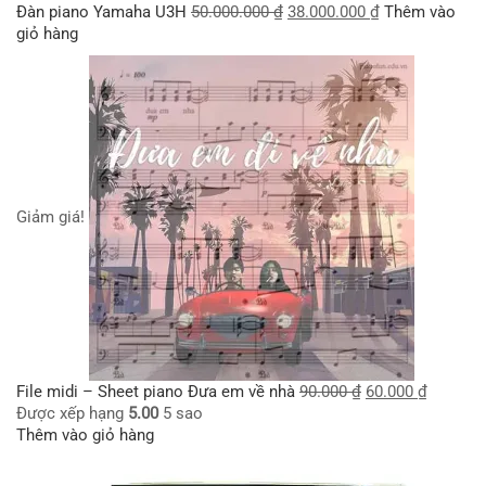
Đàn piano Yamaha U3H
50.000.000
₫
38.000.000
₫
Thêm vào
giỏ hàng
Giảm giá!
File midi – Sheet piano Đưa em về nhà
90.000
₫
60.000
₫
Được xếp hạng
5.00
5 sao
Thêm vào giỏ hàng