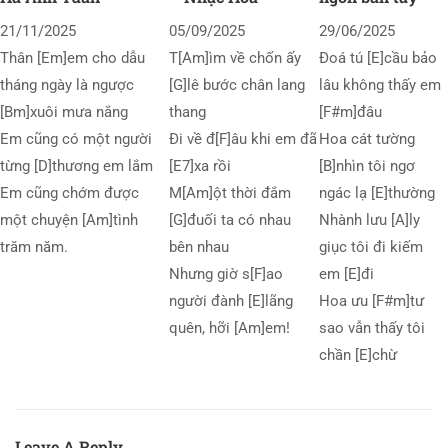
21/11/2025
05/09/2025
29/06/2025
Thân [Em]em cho dẫu
T[Am]ìm về chốn ấy
Đoá tú [E]cầu bảo
tháng ngày là ngược
[G]lê bước chân lang
lâu không thấy em
[Bm]xuôi mưa nắng
thang
[F#m]đâu
Em cũng có một người
Đi về đ[F]âu khi em đã
Hoa cát tường
từng [D]thương em lắm
[E7]xa rồi
[B]nhìn tôi ngơ
Em cũng chớm được
M[Am]ột thời đắm
ngác lạ [E]thường
một chuyện [Am]tình
[G]đuối ta có nhau
Nhành lưu [A]ly
trăm năm.
bên nhau
giục tôi đi kiếm
Nhưng giờ s[F]ao
em [E]đi
người đành [E]lãng
Hoa ưu [F#m]tư
quên, hỡi [Am]em!
sao vẫn thấy tôi
chần [E]chừ
Leave A Reply