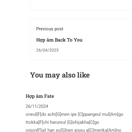
Previous post
Hợp âm Back To You
26/04/2023
You may also like
Hợp âm Fate
26/11/2024
oneul[F]do achi[G]men ipe [C]ppangeul mul[Am]go
ttokka[F]chi harureul [G]shijakha[C]go
onjon[F]gil han so[G]nen aiseu a[C]merika[Am]no