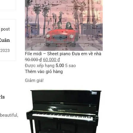
 post
Xuân
/2023
File midi – Sheet piano Đưa em về nhà
90.000
₫
60.000
₫
Được xếp hạng
5.00
5 sao
Thêm vào giỏ hàng
Giảm giá!
rls
beautiful,