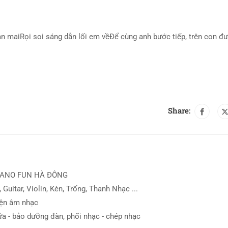
n maiRọi soi sáng dẫn lối em vềĐể cùng anh bước tiếp, trên con đ
Share:
IANO FUN HÀ ĐÔNG
 Guitar, Violin, Kèn, Trống, Thanh Nhạc ...
iện âm nhạc
ữa - bảo dưỡng đàn, phối nhạc - chép nhạc