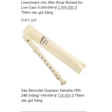
Livestream cho điện thoại Roland Go
Live Cast
3.200.000
₫
2.499.000
₫
Thêm vào giỏ hàng
Giảm giá!
Sáo Recorder Soprano Yamaha YRS-
24B (trắng)
145.000
₫
128.000
₫
Thêm
vào giỏ hàng