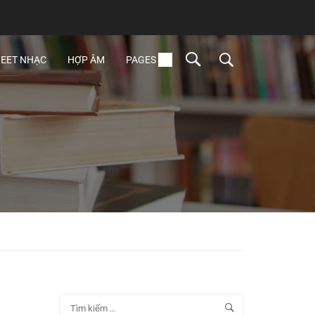
EET NHẠC
HỢP ÂM
PAGES