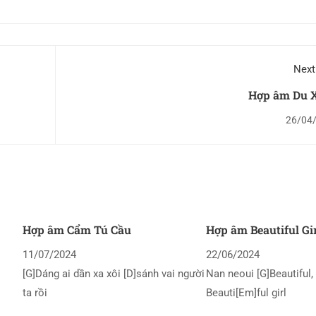
Next
Hợp âm Du 
26/04
Hợp âm Cẩm Tú Cầu
Hợp âm Beautiful Gi
11/07/2024
22/06/2024
[G]Dáng ai dần xa xôi [D]sánh vai người
Nan neoui [G]Beautiful, 
ta rồi
Beauti[Em]ful girl