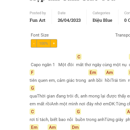
Posted by
Date
Categories
Co
Fun Art
26/04/2023
Điệu Blue
0 
Font Size
Transp
-
100%
+
C
Capo ngăn 1 Một đôi
mắt thơ ngây cùng một nụ
F
Em
Am
tiên quen em, cảm giác trong
anh bồi
hồiTrái tim
r
G
quaThời gian đang trôi đi, anh mong lại được thấy
em mất rồiAnh một mình nơi đây nhớ emDK:Từng 
C
G
rơi tí tách, biết bao nỗi
buồn trong anhTừng giây
ph
Em
Am
Dm