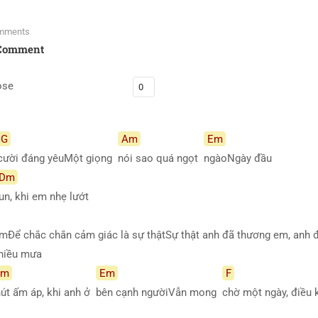
mments
Comment
ose
G
Am
Em
cười đáng yêuMột giọng
nói sao quá ngọt
ngàoNgày đầu
Dm
un, khi em nhẹ lướt
 emĐể chắc chắn cảm giác là sự thậtSự thật anh đã thương em, anh 
chiều mưa
Am
Em
F
út ấm áp, khi anh ở
bên cạnh ngườiVẫn mong
chờ một ngày, điều