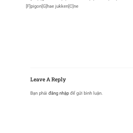
[F]pigon[G]hae jukken[C]ne
Leave A Reply
Bạn phải
đăng nhập
để gửi bình luận.