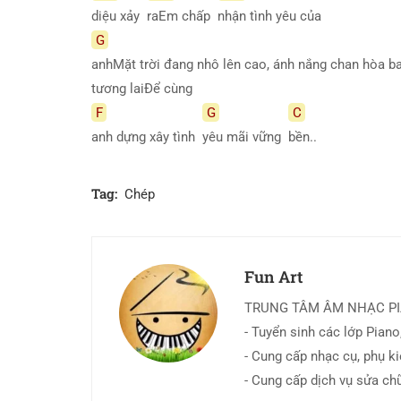
diệu xảy
raEm chấp
nhận tình yêu của
G
anhMặt trời đang nhô lên cao, ánh nắng chan hòa ba
tương laiĐể cùng
F
G
C
anh dựng xây tình
yêu mãi vững
bền..
Tag:
Chép
Fun Art
TRUNG TÂM ÂM NHẠC P
- Tuyển sinh các lớp Piano,
- Cung cấp nhạc cụ, phụ k
- Cung cấp dịch vụ sửa ch