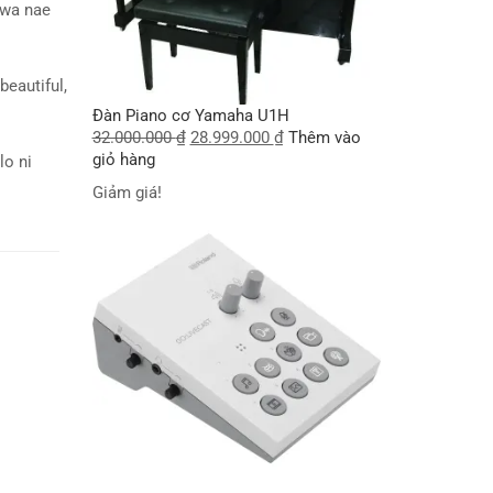
wa nae
beautiful,
Đàn Piano cơ Yamaha U1H
32.000.000
₫
28.999.000
₫
Thêm vào
giỏ hàng
lo ni
Giảm giá!