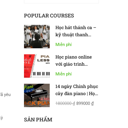
POPULAR COURSES
Học hát thánh ca –
kỹ thuật thanh
nhạc cơ bản
Miễn phí
Học piano online
với giáo trình
Methode Rose
Miễn phí
14 ngày Chinh phục
cây đàn piano | Học
đã yêu
piano online cơ bản
1800000 ₫
899000 ₫
 kỳ
SẢN PHẨM