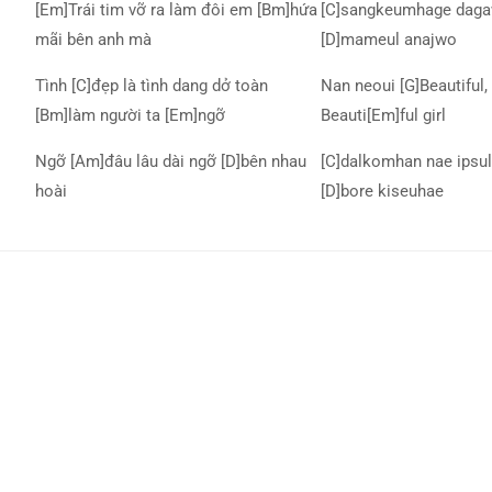
[Em]Trái tim vỡ ra làm đôi em [Bm]hứa
[C]sangkeumhage daga
mãi bên anh mà
[D]mameul anajwo
Tình [C]đẹp là tình dang dở toàn
Nan neoui [G]Beautiful, 
[Bm]làm người ta [Em]ngỡ
Beauti[Em]ful girl
Ngỡ [Am]đâu lâu dài ngỡ [D]bên nhau
[C]dalkomhan nae ipsul
hoài
[D]bore kiseuhae