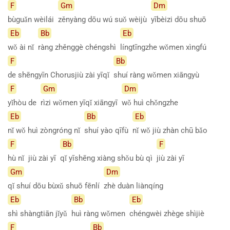
F
Gm
Dm
bùguǎn wèilái
zěnyàng dōu wú suǒ wèijù
yībèizi dōu shuō
Eb
Bb
Eb
wǒ ài nǐ
ràng zhěnggè chéngshì
língtīngzhe wǒmen xìngfú
F
Bb
de shēngyīn Chorusjiù zài yīqǐ
shuí ràng wǒmen xiāngyù
F
Gm
Dm
yǐhòu de
rìzi wǒmen yīqǐ xiāngyī
wǒ huì chǒngzhe
Eb
Bb
Eb
nǐ wǒ huì zòngróng nǐ
shuí yào qīfù
nǐ wǒ jiù zhàn chū bǎo
F
Bb
F
hù nǐ jiù zài yī
qǐ yīshēng xiàng shǒu bù qì
jiù zài yī
Gm
Dm
qǐ shuí dōu bùxǔ shuō fēnlí
zhè duàn liànqíng
Eb
Bb
Eb
shì shàngtiān jǐyǔ
huì ràng wǒmen
chéngwèi zhège shìjiè
F
Bb