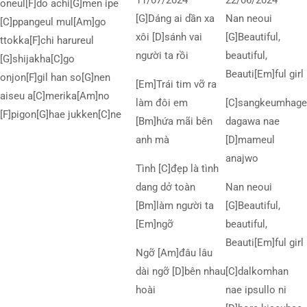
11/07/2024
22/06/2024
oneul[F]do achi[G]men ipe
[G]Dáng ai dần xa
Nan neoui
[C]ppangeul mul[Am]go
xôi [D]sánh vai
[G]Beautiful,
ttokka[F]chi harureul
người ta rồi
beautiful,
[G]shijakha[C]go
Beauti[Em]ful girl
onjon[F]gil han so[G]nen
[Em]Trái tim vỡ ra
aiseu a[C]merika[Am]no
làm đôi em
[C]sangkeumhage
[F]pigon[G]hae jukken[C]ne
[Bm]hứa mãi bên
dagawa nae
anh mà
[D]mameul
anajwo
Tình [C]đẹp là tình
dang dở toàn
Nan neoui
[Bm]làm người ta
[G]Beautiful,
[Em]ngỡ
beautiful,
Beauti[Em]ful girl
Ngỡ [Am]đâu lâu
dài ngỡ [D]bên nhau
[C]dalkomhan
hoài
nae ipsullo ni