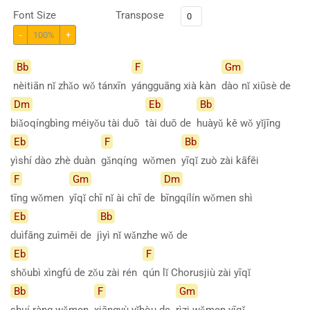
Font Size
Transpose
-
100%
+
Bb
F
Gm
nèitiān nǐ zhǎo wǒ tánxīn
yángguāng xià kàn
dào nǐ xiūsè de
Dm
Eb
Bb
biǎoqíngbìng méiyǒu tài duō
tài duō de
huàyǔ kě wǒ yǐjīng
Eb
F
Bb
yìshí dào zhè duàn
gǎnqíng wǒmen
yīqǐ zuò zài kāfēi
F
Gm
Dm
tīng wǒmen
yīqǐ chī nǐ ài chī de
bīngqílín wǒmen shì
Eb
Bb
duìfāng zuìměi de
jìyì nǐ wǎnzhe wǒ de
Eb
F
shǒubì xìngfú de zǒu zài rén
qún lǐ Chorusjiù zài yīqǐ
Bb
F
Gm
shuí ràng wǒmen
xiāngyù yǐhòu de
rìzi wǒmen yīqǐ