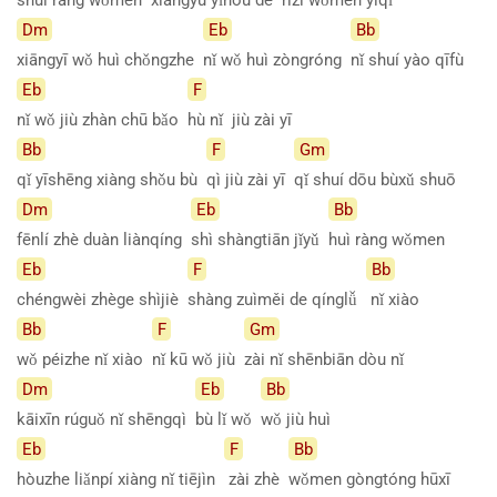
Dm
Eb
Bb
xiāngyī wǒ huì chǒngzhe
nǐ wǒ huì zòngróng
nǐ shuí yào qīfù
Eb
F
nǐ wǒ jiù zhàn chū bǎo
hù nǐ jiù zài yī
Bb
F
Gm
qǐ yīshēng xiàng shǒu bù
qì jiù zài yī
qǐ shuí dōu bùxǔ shuō
Dm
Eb
Bb
fēnlí zhè duàn liànqíng
shì shàngtiān jǐyǔ
huì ràng wǒmen
Eb
F
Bb
chéngwèi zhège shìjiè
shàng zuìměi de qínglǚ
nǐ xiào
Bb
F
Gm
wǒ péizhe nǐ xiào
nǐ kū wǒ jiù
zài nǐ shēnbiān dòu nǐ
Dm
Eb
Bb
kāixīn rúguǒ nǐ shēngqì
bù lǐ wǒ
wǒ jiù huì
Eb
F
Bb
hòuzhe liǎnpí xiàng nǐ tiējìn
zài zhè
wǒmen gòngtóng hūxī