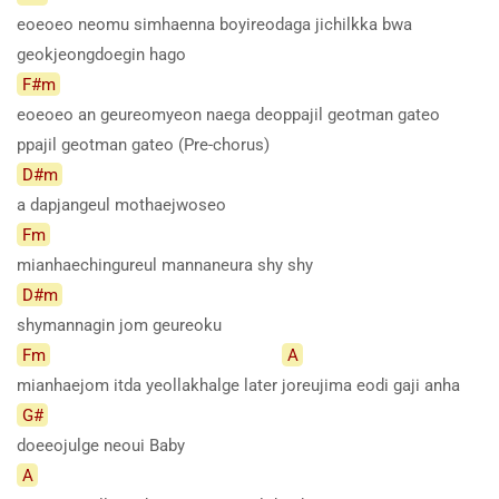
eoeoeo neomu simhaenna boyireodaga jichilkka bwa
geokjeongdoegin hago
F#m
eoeoeo an geureomyeon naega deoppajil geotman gateo
ppajil geotman gateo (Pre-chorus)
D#m
a dapjangeul mothaejwoseo
Fm
mianhaechingureul mannaneura shy shy
D#m
shymannagin jom geureoku
Fm
A
mianhaejom itda yeollakhalge later
joreujima eodi gaji anha
G#
doeeojulge neoui Baby
A