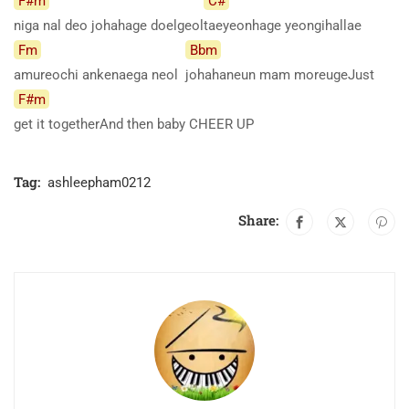
F#m
C#
niga nal deo johahage doelgeol
taeyeonhage yeongihallae
Fm
Bbm
amureochi ankenaega neol
johahaneun mam moreugeJust
F#m
get it togetherAnd then baby CHEER UP
Tag:
ashleepham0212
Share: