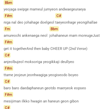
Bbm
yeojaga swipge mameul jumyeon andwaegeuraeya
F#m
C#
niga nal deo johahage doelgeol
taeyeonhage yeongihallae
Fm
Bbm
amureochi ankenaega neol
johahaneun mam moreugeJust
F#m
get it togetherAnd then baby CHEER UP (2nd Verse)
C#
anjeolbujeol moksoriga yeogikkaji deullyeo
F#m
ttame jeojeun jeonhwagiga yeogiseodo boyeo
C#
baro baro daedaphaneun geotdo maeryeok eopseo
F#m
mesijiman ilkko hwagin an haneun geon gibon
C#