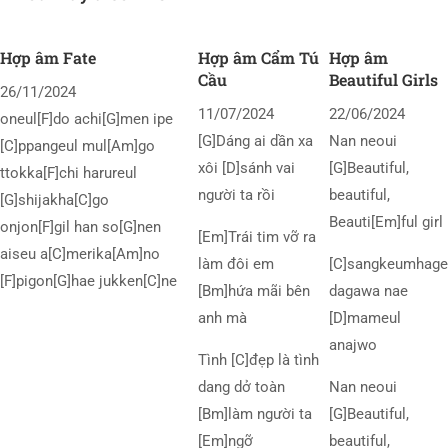
Hợp âm Fate
Hợp âm Cẩm Tú
Hợp âm
Cầu
Beautiful Girls
26/11/2024
11/07/2024
22/06/2024
oneul[F]do achi[G]men ipe
[G]Dáng ai dần xa
Nan neoui
[C]ppangeul mul[Am]go
xôi [D]sánh vai
[G]Beautiful,
ttokka[F]chi harureul
người ta rồi
beautiful,
[G]shijakha[C]go
Beauti[Em]ful girl
onjon[F]gil han so[G]nen
[Em]Trái tim vỡ ra
aiseu a[C]merika[Am]no
làm đôi em
[C]sangkeumhage
[F]pigon[G]hae jukken[C]ne
[Bm]hứa mãi bên
dagawa nae
anh mà
[D]mameul
anajwo
Tình [C]đẹp là tình
dang dở toàn
Nan neoui
[Bm]làm người ta
[G]Beautiful,
[Em]ngỡ
beautiful,