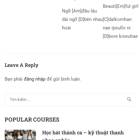
Beauti[Em]ful girl
Ngỡ [Am]đâu lâu
dài ngỡ [D]bên nhau
[C]dalkomhan
hoài
nae ipsullo ni
[D]bore kiseuhae
Leave A Reply
Bạn phải
đăng nhập
để gửi bình luận.
POPULAR COURSES
Học hát thánh ca – kỹ thuật thanh