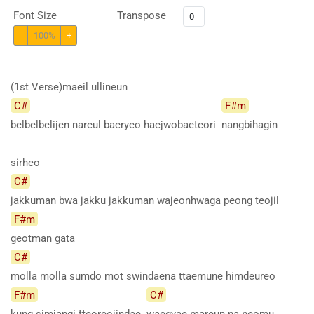
Font Size
Transpose
-
100%
+
(1st Verse)maeil ullineun
C#
F#m
belbelbelijen nareul baeryeo haejwobaeteori
nangbihagin
sirheo
C#
jakkuman bwa jakku jakkuman wajeonhwaga peong teojil
F#m
geotman
gata
C#
molla molla sumdo mot swindaena ttaemune himdeureo
F#m
C#
kung simjangi tteoreojindae
waegyae mareun na neomu