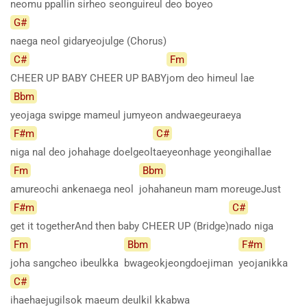
neomu ppallin sirheo seonguireul deo boyeo
G#
naega neol gidaryeojulge (Chorus)
C#
Fm
CHEER UP BABY CHEER UP BABY
jom deo himeul lae
Bbm
yeojaga swipge mameul jumyeon andwaegeuraeya
F#m
C#
niga nal deo johahage doelgeol
taeyeonhage yeongihallae
Fm
Bbm
amureochi ankenaega neol
johahaneun mam moreugeJust
F#m
C#
get it togetherAnd then baby CHEER UP (Bridge)
nado niga
Fm
Bbm
F#m
joha sangcheo ibeulkka
bwageokjeongdoejiman
yeojanikka
C#
ihaehaejugilsok maeum deulkil kkabwa