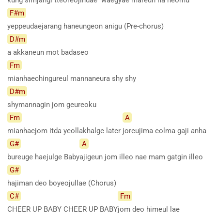
F#m
yeppeudaejarang haneungeon anigu (Pre-chorus)
D#m
a akkaneun mot badaseo
Fm
mianhaechingureul mannaneura shy shy
D#m
shymannagin jom geureoku
Fm
A
mianhaejom itda yeollakhalge later
joreujima eolma gaji anha
G#
A
bureuge haejulge Baby
ajigeun jom illeo nae mam gatgin illeo
G#
hajiman deo boyeojullae (Chorus)
C#
Fm
CHEER UP BABY CHEER UP BABY
jom deo himeul lae