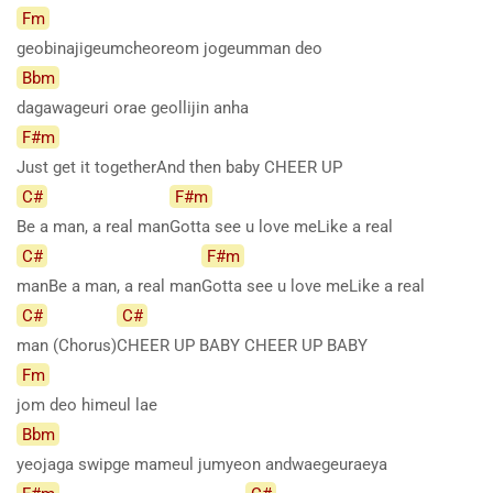
Fm
geobinajigeumcheoreom jogeumman deo
Bbm
dagawageuri orae geollijin anha
F#m
Just get it togetherAnd then baby CHEER UP
C#
F#m
Be a man, a real man
Gotta see u love meLike a real
C#
F#m
manBe a man, a real man
Gotta see u love meLike a real
C#
C#
man (Chorus)
CHEER UP BABY CHEER UP BABY
Fm
jom deo himeul lae
Bbm
yeojaga swipge mameul jumyeon andwaegeuraeya