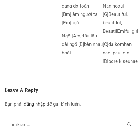
dang dở toàn
Nan neoui
[Bm]làm người ta
[G]Beautiful,
[Em]ngỡ
beautiful,
Beauti[Em]ful girl
Ngỡ [Am]đâu lâu
dài ngỡ [D]bên nhau
[C]dalkomhan
hoài
nae ipsullo ni
[D]bore kiseuhae
Leave A Reply
Bạn phải
đăng nhập
để gửi bình luận.