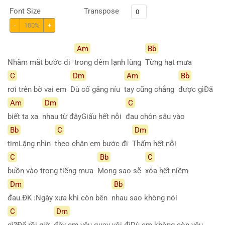
Font Size
Transpose
-
100%
+
Am
Bb
Nhắm mắt bước đi
trong đêm lạnh lùng
Từng hạt mưa
C
Dm
Am
Bb
rơi trên bờ vai em
Dù cố gắng níu
tay cũng chẳng
được gìĐã
Am
Dm
C
biết ta xa
nhau từ đâyGiấu hết nỗi
đau chôn sâu vào
Bb
C
Dm
timLặng nhìn
theo chân em bước đi
Thấm hết nỗi
C
Bb
C
buồn vào trong tiếng mưa
Mong sao sẽ
xóa hết niềm
Dm
Bb
đau.ĐK :Ngày xưa khi còn bên
nhau sao không nói
C
Dm
gì?Để rồi giờ
đây em yêu quay vội điDù em không còn yêu