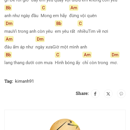
Bb
C
Am
anh như ngày đầu
Mong em hãy
đừng vội quên
Dm
Bb
C
mauVì trong anh còn yêu
em yêu rất
nhiềuTìm về nơi
Am
Dm
đâu ấm áp như
ngày xưaGiờ một mình anh
Bb
C
Am
Dm
lang thang dưới cơn mưa
Hình bóng ấy
chỉ còn trong
mơ.
Tag:
kimanh91
Share: