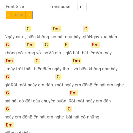
Font Size
Transpose
-
100%
+
C
Dm
G
Ngày xưa
, biển không
có cát như bây
giờNgày xưa biển
C
Dm
G
F
Em
không có
sóng vỗ
bờVà gió
, gió hát thật
êmVà mây
Dm
G
Dm
, mây trôi thật
hiềnBiển ngây thơ
, và biển không như bây
G
G
giờRồi một ngày em đến
một ngày em đếnBiển hát em nghe
G
Em
bài hát có đôi câu chuyện buồn
Rồi một ngày em đến
G
G
ngày em đếnBiển hát em nghe
bài hát có những
Em
niềm vui thật