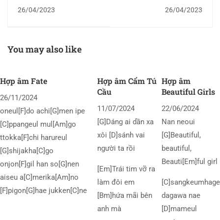
Nghĩ Gì
26/04/2023
26/04/2023
You may also like
Hợp âm Fate
Hợp âm Cẩm Tú
Hợp âm
Cầu
Beautiful Girls
26/11/2024
11/07/2024
22/06/2024
oneul[F]do achi[G]men ipe
[G]Dáng ai dần xa
Nan neoui
[C]ppangeul mul[Am]go
xôi [D]sánh vai
[G]Beautiful,
ttokka[F]chi harureul
người ta rồi
beautiful,
[G]shijakha[C]go
Beauti[Em]ful girl
onjon[F]gil han so[G]nen
[Em]Trái tim vỡ ra
aiseu a[C]merika[Am]no
làm đôi em
[C]sangkeumhage
[F]pigon[G]hae jukken[C]ne
[Bm]hứa mãi bên
dagawa nae
anh mà
[D]mameul