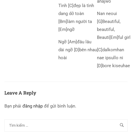
anajwo
Tình [C]đẹp là tình
dang dở toàn
Nan neoui
[Bm]làm người ta
[G]Beautiful,
[Em]ngỡ
beautiful,
Beauti[Em]ful girl
Ngỡ [Am]đâu lâu
dài ngỡ [D]bên nhau
[C]dalkomhan
hoài
nae ipsullo ni
[D]bore kiseuhae
Leave A Reply
Bạn phải
đăng nhập
để gửi bình luận.