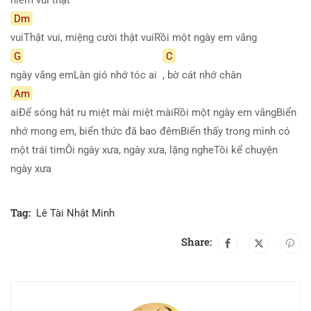
Dm
vuiThật vui, miệng cười thật vuiRồi một ngày em vắng
G
C
ngày vắng emLàn gió nhớ tóc ai
, bờ cát nhớ chân
Am
aiĐể sóng hát ru miệt mài miệt màiRồi một ngày em vắngBiển
nhớ mong em, biển thức đă bao đêmBiển thấy trong mình có
một trái timÔi ngày xưa, ngày xưa, lặng ngheTôi kể chuyện
ngày xưa
Tag:
Lê Tài Nhật Minh
Share: