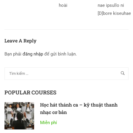
hoài
nae ipsullo ni
[D]bore kiseuhae
Leave A Reply
Bạn phải
đăng nhập
để gửi bình luận.
POPULAR COURSES
Học hát thánh ca – kỹ thuật thanh
nhạc cơ bản
Miễn phí