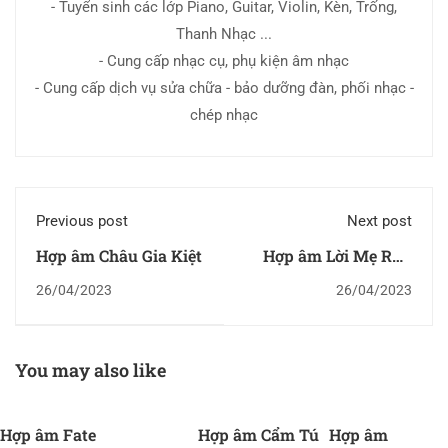
- Tuyển sinh các lớp Piano, Guitar, Violin, Kèn, Trống,
Thanh Nhạc ...
- Cung cấp nhạc cụ, phụ kiện âm nhạc
- Cung cấp dịch vụ sửa chữa - bảo dưỡng đàn, phối nhạc -
chép nhạc
Previous post
Next post
Hợp âm Châu Gia Kiệt
Hợp âm Lời Mẹ Ru -
Việt Johan
26/04/2023
26/04/2023
You may also like
Hợp âm Fate
Hợp âm Cẩm Tú
Hợp âm