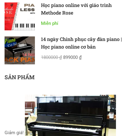
Học piano online với giáo trình
Methode Rose
Miễn phí
14 ngày Chinh phục cây đàn piano |
Học piano online cơ bản
1800000 ₫
899000 ₫
SẢN PHẨM
Giảm giá!