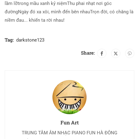
lầm lỡtrong mầu xanh kỷ niệmThu phai nhạt nơi góc
đườngNgày đó xa xôi, mình đến bên nhauTrọn đời, có chăng là
niềm đau... khiến ta rời nhau!
Tag:
darkstone123
Share:
Fun Art
TRUNG TÂM ÂM NHẠC PIANO FUN HÀ ĐÔNG