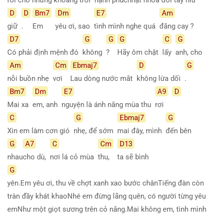
D
D
Bm7
Dm
E7
Am
giữ
.
Em
yêu ơi, sao
tình mình nghe quá
đắng cay ?
D7
G
G
G
C
G
Có phải định mệnh đó
không
?
Hãy ôm chặt
lấy
anh, cho
Am
Cm
Ebmaj7
D
G
nỗi buồn nhẹ
vơi
Lau dòng nước mắt
không lừa dối
.
Bm7
Dm
E7
A9
D
Mai xa
em, anh
nguyện là ánh nắng mùa thu
rơi
C
G
Ebmaj7
G
Xin em làm cơn gió
nhẹ, để sớm
mai đây, mình
đến bên
G
A7
C
Cm
D13
nhau
cho dù,
nơi lá cỏ mùa
thu,
ta sẽ bình
G
yên.Em yêu ơi, thu về chợt xanh xao bước chânTiếng đàn còn
tràn đầy khát khaoNhé em đừng lãng quên, có người từng yêu
emNhư một giọt sương trên cỏ nắng.Mai không em, tình mình