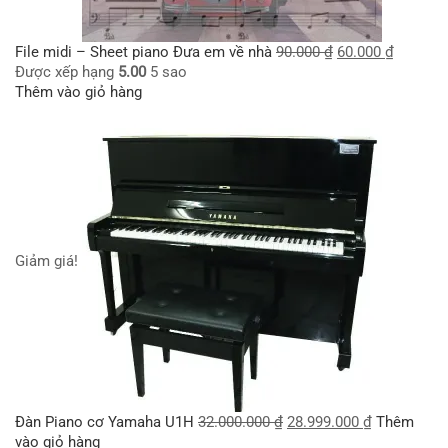
File midi – Sheet piano Đưa em về nhà
90.000
₫
60.000
₫
Được xếp hạng
5.00
5 sao
Thêm vào giỏ hàng
Giảm giá!
Đàn Piano cơ Yamaha U1H
32.000.000
₫
28.999.000
₫
Thêm
vào giỏ hàng