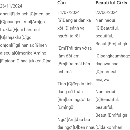
Cầu
Beautiful Girls
26/11/2024
11/07/2024
22/06/2024
oneul[F]do achi[G]men ipe
[G]Dáng ai dần xa
Nan neoui
[C]ppangeul mul[Am]go
xôi [D]sánh vai
[G]Beautiful,
ttokka[F]chi harureul
người ta rồi
beautiful,
[G]shijakha[C]go
Beauti[Em]ful girl
onjon[F]gil han so[G]nen
[Em]Trái tim vỡ ra
aiseu a[C]merika[Am]no
làm đôi em
[C]sangkeumhage
[F]pigon[G]hae jukken[C]ne
[Bm]hứa mãi bên
dagawa nae
anh mà
[D]mameul
anajwo
Tình [C]đẹp là tình
dang dở toàn
Nan neoui
[Bm]làm người ta
[G]Beautiful,
[Em]ngỡ
beautiful,
Beauti[Em]ful girl
Ngỡ [Am]đâu lâu
dài ngỡ [D]bên nhau
[C]dalkomhan