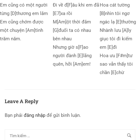
Em cũng có một người
Đi về đ[F]âu khi em đã
Hoa cát tường
từng [D]thương em lắm
[E7]xa rồi
[B]nhìn tôi ngơ
Em cũng chớm được
M[Am]ột thời đắm
ngác lạ [E]thường
một chuyện [Am]tình
[G]đuối ta có nhau
Nhành lưu [A]ly
trăm năm.
bên nhau
giục tôi đi kiếm
Nhưng giờ s[F]ao
em [E]đi
người đành [E]lãng
Hoa ưu [F#m]tư
quên, hỡi [Am]em!
sao vẫn thấy tôi
chần [E]chừ
Leave A Reply
Bạn phải
đăng nhập
để gửi bình luận.