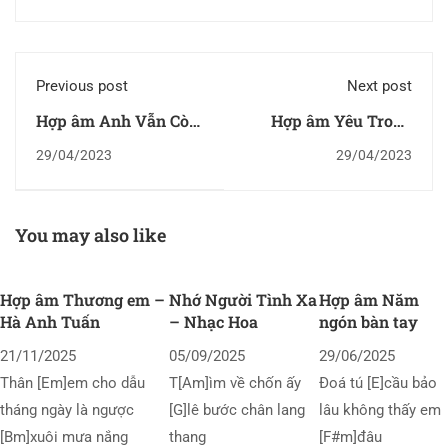
Previous post
Next post
Hợp âm Anh Vẫn Còn
Hợp âm Yêu Trong
Yêu
Mù Lòa
29/04/2023
29/04/2023
You may also like
Hợp âm Thương em –
Nhớ Người Tình Xa
Hợp âm Năm
Hà Anh Tuấn
– Nhạc Hoa
ngón bàn tay
21/11/2025
05/09/2025
29/06/2025
Thân [Em]em cho dẫu
T[Am]ìm về chốn ấy
Đoá tú [E]cầu bảo
tháng ngày là ngược
[G]lê bước chân lang
lâu không thấy em
[Bm]xuôi mưa nắng
thang
[F#m]đâu