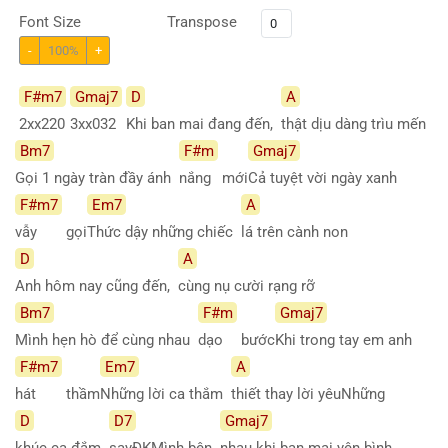
Font Size
Transpose
-
100%
+
F#m7
Gmaj7
D
A
2xx220
3xx032
Khi ban mai đang đến,
thật dịu dàng trìu mến
Bm7
F#m
Gmaj7
Gọi 1 ngày tràn đầy ánh
nắng
mới
Cả tuyệt vời ngày xanh
F#m7
Em7
A
vẫy
gọi
Thức dậy những chiếc
lá trên cành non
D
A
Anh hôm nay cũng đến,
cùng nụ cười rạng rỡ
Bm7
F#m
Gmaj7
Mình hẹn hò để cùng nhau
dạo
bước
Khi trong tay em anh
F#m7
Em7
A
hát
thầm
Những lời ca thắm
thiết thay lời yêuNhững
D
D7
Gmaj7
khúc ca đắm
sayĐKMình bên
nhau khi ban mai yên bình,