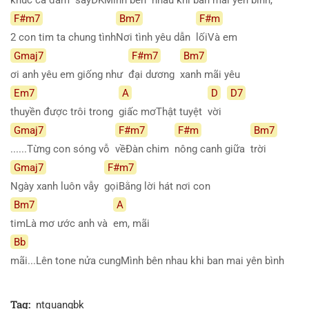
F#m7
Bm7
F#m
2 con tim ta chung tình
Nơi tình yêu dẫn
lốiVà em
Gmaj7
F#m7
Bm7
ơi anh yêu em giống như
đại dương
xanh mãi yêu
Em7
A
D
D7
thuyền được trôi trong
giấc mơThật tuyệt
vời
Gmaj7
F#m7
F#m
Bm7
......Từng con sóng vỗ
vềĐàn chim
nông canh giữa
trời
Gmaj7
F#m7
Ngày xanh luôn vẫy
gọiBằng lời hát nơi con
Bm7
A
timLà mơ ước anh và
em, mãi
Bb
mãi...Lên tone nửa cungMình bên nhau khi ban mai yên bình
Tag:
ntquangbk