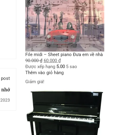
File midi – Sheet piano Đưa em về nhà
90.000
₫
60.000
₫
Được xếp hạng
5.00
5 sao
Thêm vào giỏ hàng
 post
Giảm giá!
 nhớ
/2023