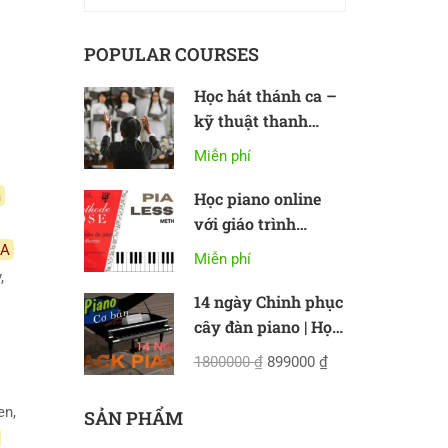
POPULAR COURSES
Học hát thánh ca –
kỹ thuật thanh
nhạc cơ bản
Miễn phí
m
Học piano online
với giáo trình
Methode Rose
/A
Miễn phí
y,
14 ngày Chinh phục
cây đàn piano | Học
piano online cơ bản
1800000 ₫
899000 ₫
een,
SẢN PHẨM