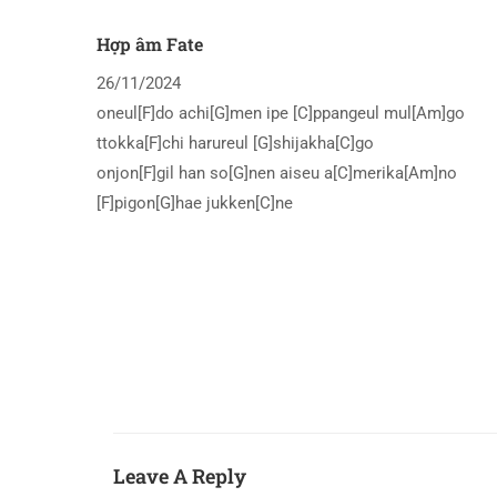
Hợp âm Fate
26/11/2024
oneul[F]do achi[G]men ipe [C]ppangeul mul[Am]go
ttokka[F]chi harureul [G]shijakha[C]go
onjon[F]gil han so[G]nen aiseu a[C]merika[Am]no
[F]pigon[G]hae jukken[C]ne
Leave A Reply