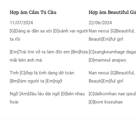
Hợp âm Cẩm Tú Cầu
Hợp âm Beautiful Gi
11/07/2024
22/06/2024
[G]Dáng ai dần xa xôi [D]sánh vai người
Nan neoui [G]Beautiful, 
ta rồi
Beauti[Em]ful girl
[Em]Trái tim vỡ ra làm đôi em [Bm]hứa
[C]sangkeumhage daga
mãi bên anh mà
[D]mameul anajwo
Tình [C]đẹp là tình dang dở toàn
Nan neoui [G]Beautiful, 
[Bm]làm người ta [Em]ngỡ
Beauti[Em]ful girl
Ngỡ [Am]đâu lâu dài ngỡ [D]bên nhau
[C]dalkomhan nae ipsul
hoài
[D]bore kiseuhae