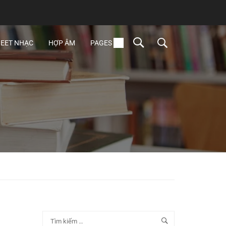
EET NHẠC
HỢP ÂM
PAGES