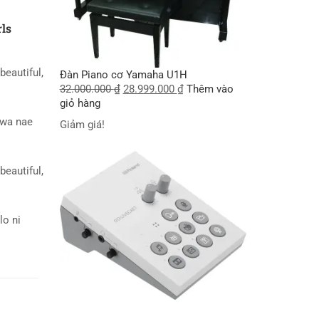
rls
beautiful,
Đàn Piano cơ Yamaha U1H
32.000.000
₫
28.999.000
₫
Thêm vào
giỏ hàng
wa nae
Giảm giá!
beautiful,
lo ni