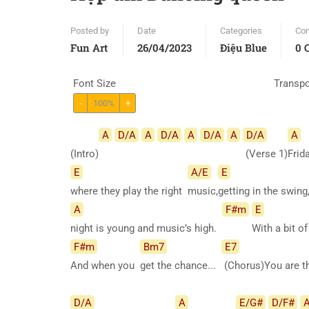
Posted by
Date
Categories
Co
Fun Art
26/04/2023
Điệu Blue
0 
Font Size
Transp
-
100%
+
A
D/A
A
D/A
A
D/A
A
D/A
A
(Intro)
(Verse
1)
Frid
E
A/E
E
where they play the right
music,
getting in the swin
A
F#m
E
night is young and music’s high.
With a bit o
F#m
Bm7
E7
And when you
get the chance...
(Chorus)You are 
D/A
A
E/G#
D/F#
A