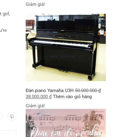
Giảm giá!
t girl,
ou’re
Đàn piano Yamaha U3H
50.000.000
₫
38.000.000
₫
Thêm vào giỏ hàng
Giảm giá!