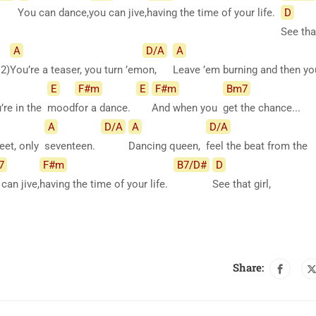
You can dance,
you can jive,
having the time of your life.
D
See tha
A
D/A
A
 2)
You’re a teaser, you turn ’em
on,
Leave ’em burning and then y
E
F#m
E
F#m
Bm7
’re in the
mood
for a dance.
And when you
get the chance...
A
D/A
A
D/A
eet, only
seventeen.
Dancing queen,
feel the beat from the
7
F#m
B7/D#
D
can jive,
having the time of your life.
See that girl,
Share: