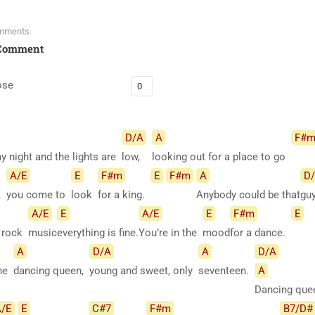
mments
Comment
ose
D/A
A
F#
ay night and the lights are
low,
looking out for a place to go
A/E
E
F#m
E
F#m
A
D
g,
you come to
look
for a king.
Anybody could be that
gu
A/E
E
A/E
E
F#m
E
f rock
music
everything is fine.
You’re in the
mood
for a dance.
A
D/A
A
D/A
the
dancing queen,
young and sweet, only
seventeen.
A
Dancing qu
/E
E
C#7
F#m
B7/D#