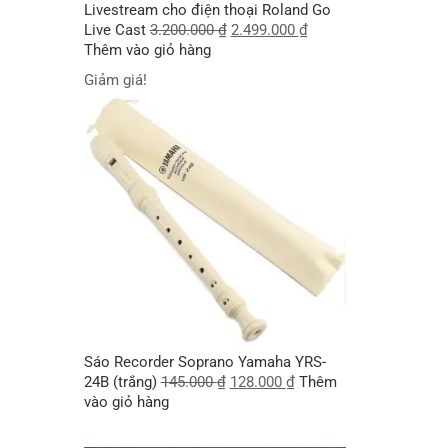
Livestream cho điện thoại Roland Go
Live Cast
3.200.000
₫
2.499.000
₫
Thêm vào giỏ hàng
Giảm giá!
Sáo Recorder Soprano Yamaha YRS-
24B (trắng)
145.000
₫
128.000
₫
Thêm
vào giỏ hàng