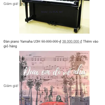
Giảm giá!
Đàn piano Yamaha U3H
50.000.000
₫
38.000.000
₫
Thêm vào
giỏ hàng
Giảm giá!