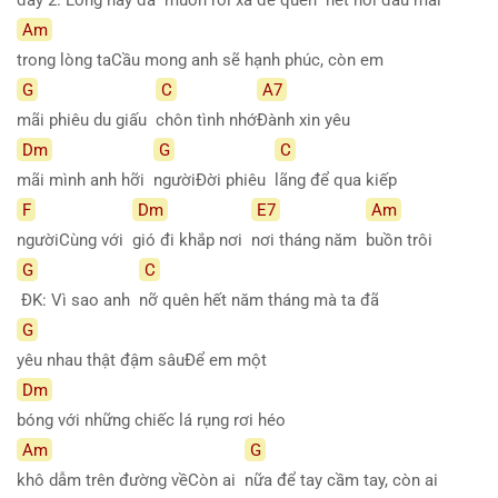
Am
trong lòng taCầu mong anh sẽ hạnh phúc, còn em
G
C
A7
mãi phiêu du giấu
chôn tình nhớ
Đành xin yêu
Dm
G
C
mãi mình anh hỡi
ngườiĐời phiêu
lãng để qua kiếp
F
Dm
E7
Am
ngườiCùng với
gió đi khắp nơi
nơi tháng năm
buồn trôi
G
C
ĐK: Vì sao anh
nỡ quên hết năm tháng mà ta đã
G
yêu nhau thật đậm sâuĐể em một
Dm
bóng với những chiếc lá rụng rơi héo
Am
G
khô dẫm trên đường vềCòn ai
nữa để tay cầm tay, còn ai