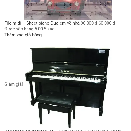
File midi – Sheet piano Đưa em về nhà
90.000
₫
60.000
₫
Được xếp hạng
5.00
5 sao
Thêm vào giỏ hàng
Giảm giá!