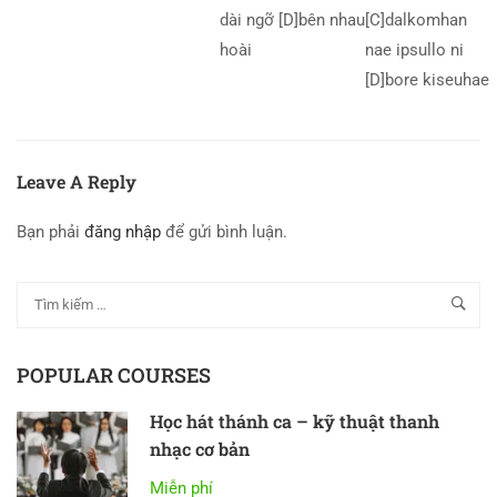
dài ngỡ [D]bên nhau
[C]dalkomhan
hoài
nae ipsullo ni
[D]bore kiseuhae
Leave A Reply
Bạn phải
đăng nhập
để gửi bình luận.
POPULAR COURSES
Học hát thánh ca – kỹ thuật thanh
nhạc cơ bản
Miễn phí