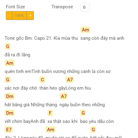
Font Size
Transpose
-
100%
+
Am
Tone gốc Bm: Capo 21. Kìa mùa thu
sang còn đây mà anh
G
đã ra đi lãng
Am
quên tình emTình buồn vương những cành lá còn xơ
G
C
A7
xác nơi đây chờ
thân héo gầy
Lòng em hiu
Dm
A7
hắt băng giá Những tháng
ngày buồn theo những
Dm
F
G
vết chim bayAnh đã
xa thật sao khi
bao yêu dấu còn
E7
Am
G
đây 2. Lòng này đã
muốn rời xa để quên
hết nỗi đau mãi