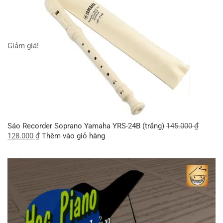
Giảm giá!
Sáo Recorder Soprano Yamaha YRS-24B (trắng)
145.000
₫
128.000
₫
Thêm vào giỏ hàng