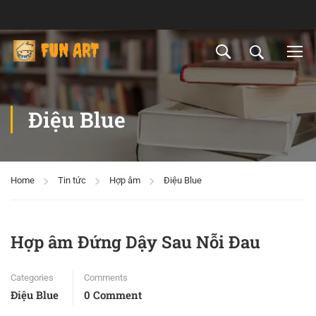
Điệu Blue
Home
Tin tức
Hợp âm
Điệu Blue
Hợp âm Đứng Dậy Sau Nỗi Đau
Categories
Comments
Điệu Blue
0 Comment