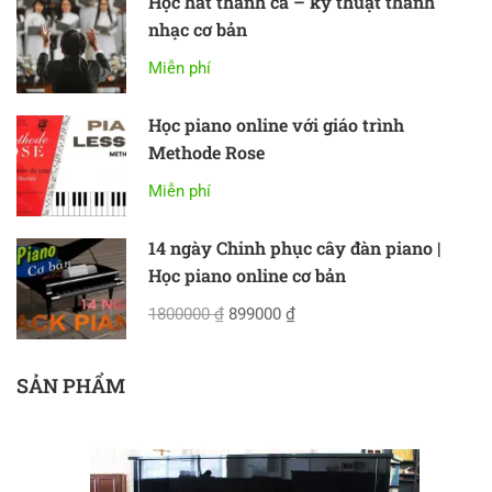
Học hát thánh ca – kỹ thuật thanh
nhạc cơ bản
Miễn phí
Học piano online với giáo trình
Methode Rose
Miễn phí
14 ngày Chinh phục cây đàn piano |
Học piano online cơ bản
1800000 ₫
899000 ₫
SẢN PHẨM