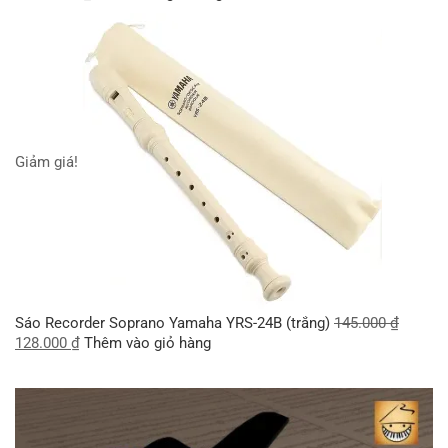
Giảm giá!
Sáo Recorder Soprano Yamaha YRS-24B (trắng)
145.000
₫
128.000
₫
Thêm vào giỏ hàng