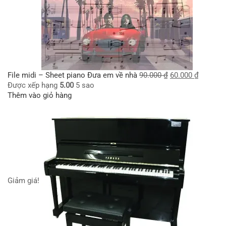
File midi – Sheet piano Đưa em về nhà
90.000
₫
60.000
₫
Được xếp hạng
5.00
5 sao
Thêm vào giỏ hàng
Giảm giá!