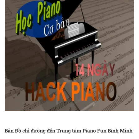
Bản Đồ chỉ đường đến Trung tâm Piano Fun Bình Minh