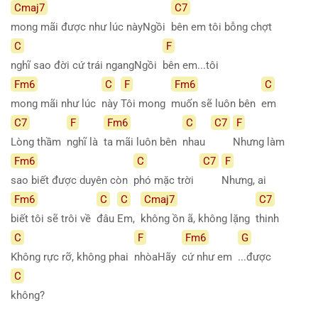
Cmaj7
C7
mong mãi được như lúc nàyNgồi
bên em tôi bỗng chợt
C
F
nghĩ sao đời cứ trái ngangNgồi
bên em...tôi
Fm6
C
F
Fm6
C
mong mãi như lúc
này
Tôi mong
muốn sẽ luôn bên
em
C7
F
Fm6
C
C7
F
Lòng thầm
nghĩ là
ta mãi luôn bên
nhau
Nhưng làm
Fm6
C
C7
F
sao biết được duyên còn
phó mặc trời
Nhưng, ai
Fm6
C
C
Cmaj7
C7
biết tôi sẽ trôi về
đâu
Em,
không ồn ã, không lặng
thinh
C
F
Fm6
G
Không rực rỡ, không phai
nhòaHãy
cứ như em
...được
C
không?