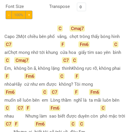
Font Size
Transpose
-
100%
+
C
Cmaj7
Capo 2Một chiều bên phố
vắng,
chợt trông thấy bóng hình
C7
F
Fm6
C
aiChợt mong nhớ tới khung
cửa hoa
giấy tím sao yên
bình
C
Cmaj7
C7
C
Em,
không ồn ã, không lặng
thinh
Không rực rỡ, không phai
F
Fm6
C
F
nhòaHãy
cứ như em được
không?
Tôi mong
Fm6
C
C7
F
Fm6
muốn sẽ luôn bên
em
Lòng thầm
nghĩ là
ta mãi luôn bên
C
C7
F
Fm6
C
nhau
Nhưng làm
sao biết được duyên còn
phó mặc trời
C7
F
Fm6
C
C
Nhưng, ai
biết tôi sẽ trôi về
đâu
Em,