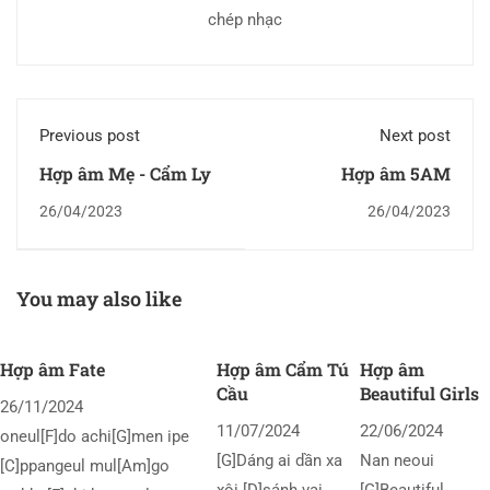
chép nhạc
Previous post
Next post
Hợp âm Mẹ - Cẩm Ly
Hợp âm 5AM
26/04/2023
26/04/2023
You may also like
Hợp âm Fate
Hợp âm Cẩm Tú
Hợp âm
Cầu
Beautiful Girls
26/11/2024
11/07/2024
22/06/2024
oneul[F]do achi[G]men ipe
[G]Dáng ai dần xa
Nan neoui
[C]ppangeul mul[Am]go