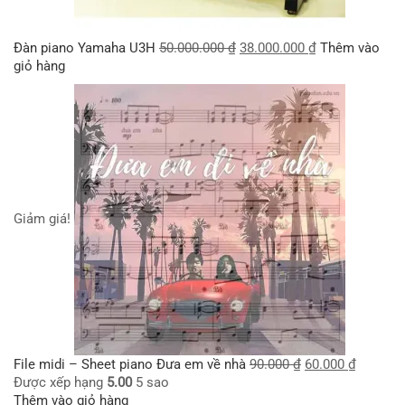
Đàn piano Yamaha U3H
50.000.000
₫
38.000.000
₫
Thêm vào
giỏ hàng
Giảm giá!
File midi – Sheet piano Đưa em về nhà
90.000
₫
60.000
₫
Được xếp hạng
5.00
5 sao
Thêm vào giỏ hàng