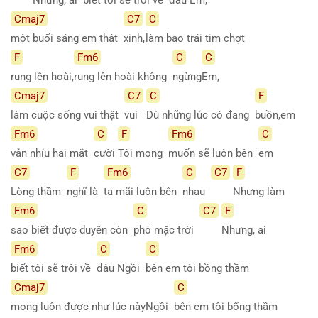
Cmaj7
C7
C
một buổi sáng em thật
xinh,
làm bao trái tim chợt
F
Fm6
C
C
rung lên hoài,
rung lên hoài không
ngừng
Em,
Cmaj7
C7
C
F
làm cuộc sống vui thật
vui
Dù những lúc có đang
buồn,em
Fm6
C
F
Fm6
C
vẫn nhíu hai mắt
cười
Tôi mong
muốn sẽ luôn bên
em
C7
F
Fm6
C
C7
F
Lòng thầm
nghĩ là
ta mãi luôn bên
nhau
Nhưng làm
Fm6
C
C7
F
sao biết được duyên còn
phó mặc trời
Nhưng, ai
Fm6
C
C
biết tôi sẽ trôi về
đâu Ngồi
bên em tôi bồng thầm
Cmaj7
C
mong luôn được như lúc nàyNgồi
bên em tôi bống thầm