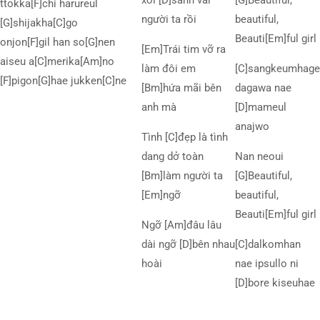
xôi [D]sánh vai
[G]Beautiful,
ttokka[F]chi harureul
người ta rồi
beautiful,
[G]shijakha[C]go
Beauti[Em]ful girl
onjon[F]gil han so[G]nen
[Em]Trái tim vỡ ra
aiseu a[C]merika[Am]no
làm đôi em
[C]sangkeumhage
[F]pigon[G]hae jukken[C]ne
[Bm]hứa mãi bên
dagawa nae
anh mà
[D]mameul
anajwo
Tình [C]đẹp là tình
dang dở toàn
Nan neoui
[Bm]làm người ta
[G]Beautiful,
[Em]ngỡ
beautiful,
Beauti[Em]ful girl
Ngỡ [Am]đâu lâu
dài ngỡ [D]bên nhau
[C]dalkomhan
hoài
nae ipsullo ni
[D]bore kiseuhae