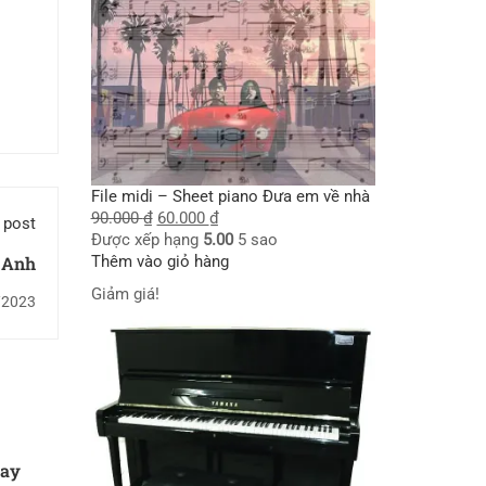
File midi – Sheet piano Đưa em về nhà
90.000
₫
60.000
₫
 post
Được xếp hạng
5.00
5 sao
Thêm vào giỏ hàng
 Anh
Giảm giá!
/2023
tay