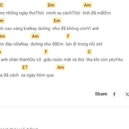
C
Dm
Am
mơ những ngày thơThôi
mình xa cáchThôi
tình đã mấtEm
m
Em
ôi sao sáng kiaNay dường
như đã không cònVì anh
Dm
Am
F
òn đâu nữaNay
dường như đãEm
tan đi trong nỗi xót
m
F
C
 anh chân thànhDù cố
giấu nước mắt và thứ
tha khi còn yêuYêu
E7
Am
 ta đã cách
xa ngày hôm qua
Share: