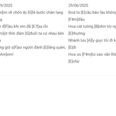
09/2025
29/06/2025
]ìm về chốn ấy [G]lê bước chân lang
Đoá tú [E]cầu bảo lâu khôn
ng
[F#m]đâu
ề đ[F]âu khi em đã [E7]xa rồi
Hoa cát tường [B]nhìn tôi n
]ột thời đắm [G]đuối ta có nhau bên
[E]thường
u
Nhành lưu [A]ly giục tôi đi
g giờ s[F]ao người đành [E]lãng quên,
[E]đi
 [Am]em!
Hoa ưu [F#m]tư sao vẫn thấ
[E]chừ