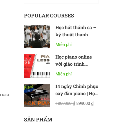
POPULAR COURSES
Học hát thánh ca –
kỹ thuật thanh
nhạc cơ bản
Miễn phí
Học piano online
với giáo trình
Methode Rose
Miễn phí
14 ngày Chinh phục
cây đàn piano | Học
à sao
piano online cơ bản
1800000 ₫
899000 ₫
SẢN PHẨM