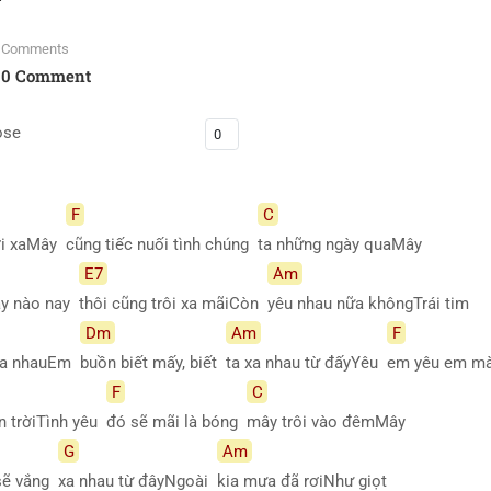
Comments
0 Comment
ose
F
C
nơi xaMây
cũng tiếc nuối tình chúng
ta những ngày quaMây
E7
Am
ày nào nay
thôi cũng trôi xa mãiCòn
yêu nhau nữa khôngTrái tim
Dm
Am
F
lìa nhauEm
buồn biết mấy, biết
ta xa nhau từ đấyYêu
em yêu em m
F
C
n trờiTình yêu
đó sẽ mãi là bóng
mây trôi vào đêmMây
G
Am
 sẽ vắng
xa nhau từ đâyNgoài
kia mưa đã rơiNhư giọt