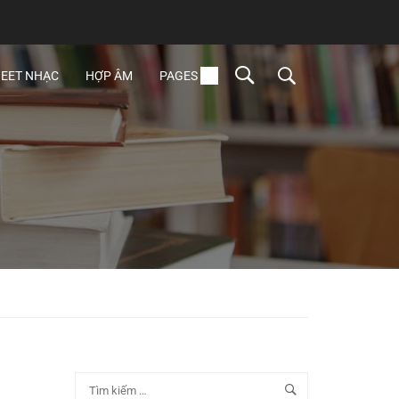
EET NHẠC
HỢP ÂM
PAGES