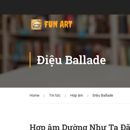
Điệu Ballade
Home
Tin tức
Hợp âm
Điệu Ballade
Hợp âm Dường Như Ta Đ