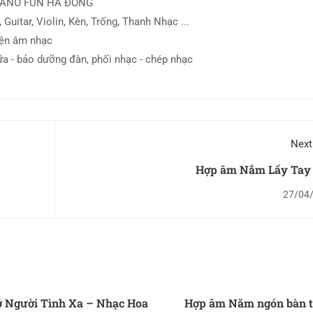
IANO FUN HÀ ĐÔNG
 Guitar, Violin, Kèn, Trống, Thanh Nhạc ...
iện âm nhạc
ữa - bảo dưỡng đàn, phối nhạc - chép nhạc
Next
Hợp âm Nắm Lấy Tay
27/04
 Người Tình Xa – Nhạc Hoa
Hợp âm Năm ngón bàn 