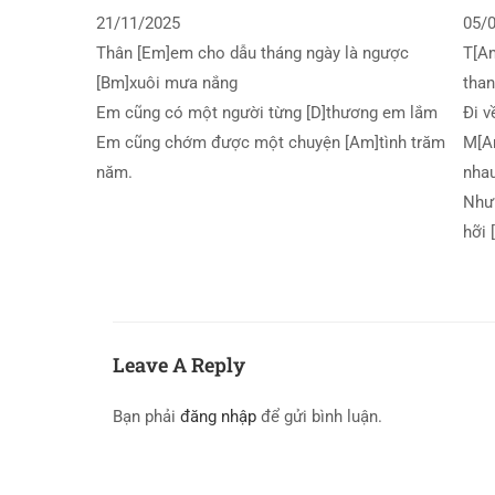
21/11/2025
05/
Thân [Em]em cho dẫu tháng ngày là ngược
T[Am
[Bm]xuôi mưa nắng
tha
Em cũng có một người từng [D]thương em lắm
Đi v
Em cũng chớm được một chuyện [Am]tình trăm
M[Am
năm.
nha
Nhưn
hỡi
Leave A Reply
Bạn phải
đăng nhập
để gửi bình luận.