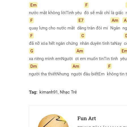
Em
F
nước mắt không lờiTình yêu
đó sẽ mãi chỉ là giấc
F
E7
Am
A
quay lưng cho nước mắt
dâng tràn đôi mi
Ngàn
ng
F
C
đã nỡ xóa hết ngàn chứng
nhân duyên tình taNay
c
G
Am
E
xa riêng mình emNgười
ơi em muốn tinTin tình
yêu
Dm
Am
F
người tha thiếtNhưng
người đâu biếtEm
không tin
Tag:
kimanh91
,
Nhạc Trẻ
Fun Art