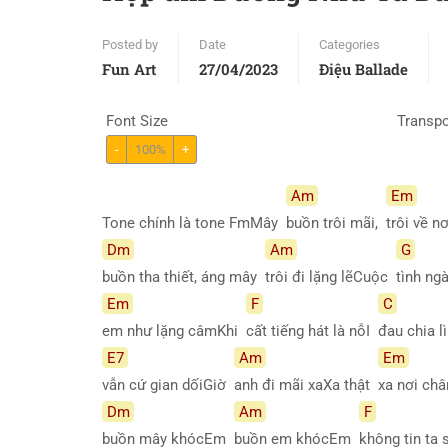
Posted by
Date
Categories
Fun Art
27/04/2023
Điệu Ballade
Font Size
Transp
-
100%
+
Am
Em
Tone chính là tone FmMây
buồn trôi mãi,
trôi về 
Dm
Am
G
buồn tha thiết, áng mây
trôi đi lặng lẽCuộc
tình ng
Em
F
C
em như lặng câmKhi
cất tiếng hát là nỗI
đau chia 
E7
Am
Em
vẫn cứ gian dốiGiờ
anh đi mãi xaXa thật
xa nơi châ
Dm
Am
F
buồn mây khócEm
buồn em khócEm
không tin ta