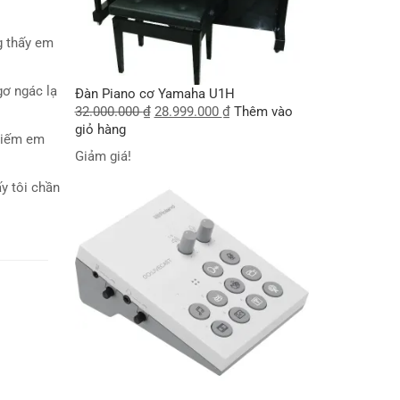
g thấy em
gơ ngác lạ
Đàn Piano cơ Yamaha U1H
32.000.000
₫
28.999.000
₫
Thêm vào
giỏ hàng
 kiếm em
Giảm giá!
y tôi chần