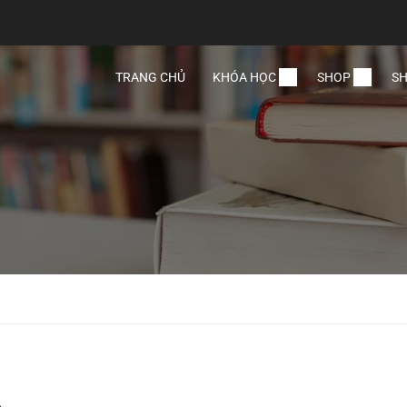
TRANG CHỦ
KHÓA HỌC
SHOP
SH
ã