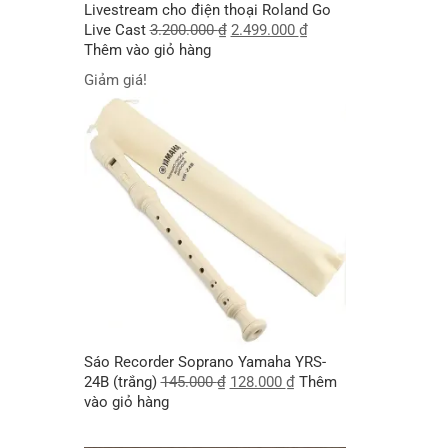
Livestream cho điện thoại Roland Go
Live Cast
3.200.000
₫
2.499.000
₫
Thêm vào giỏ hàng
Giảm giá!
Sáo Recorder Soprano Yamaha YRS-
24B (trắng)
145.000
₫
128.000
₫
Thêm
vào giỏ hàng