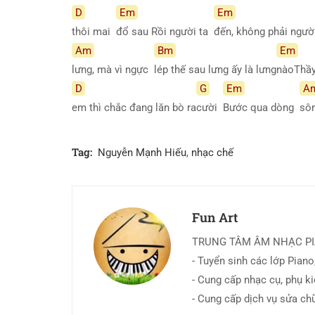
D
Em
Em
thôi mai
đổ sau Rồi người ta
đến, không phải người
Am
Bm
Em
lưng, mà vì ngực
lép thế sau lưng ấy là lưng
nàoThầ
D
G
Em
A
em thì chắc đang lăn bò ra
cười
Bước qua dòng
sôn
Tag:
Nguyễn Mạnh Hiếu
,
nhạc chế
Fun Art
TRUNG TÂM ÂM NHẠC P
- Tuyển sinh các lớp Piano,
- Cung cấp nhạc cụ, phụ k
- Cung cấp dịch vụ sửa ch