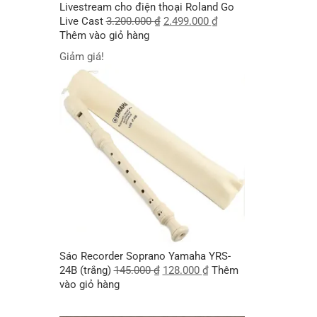
Livestream cho điện thoại Roland Go
Live Cast
3.200.000
₫
2.499.000
₫
Thêm vào giỏ hàng
Giảm giá!
Sáo Recorder Soprano Yamaha YRS-
24B (trắng)
145.000
₫
128.000
₫
Thêm
vào giỏ hàng