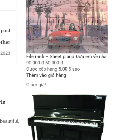
 post
ther
/2023
File midi – Sheet piano Đưa em về nhà
90.000
₫
60.000
₫
Được xếp hạng
5.00
5 sao
Thêm vào giỏ hàng
Giảm giá!
rls
beautiful,