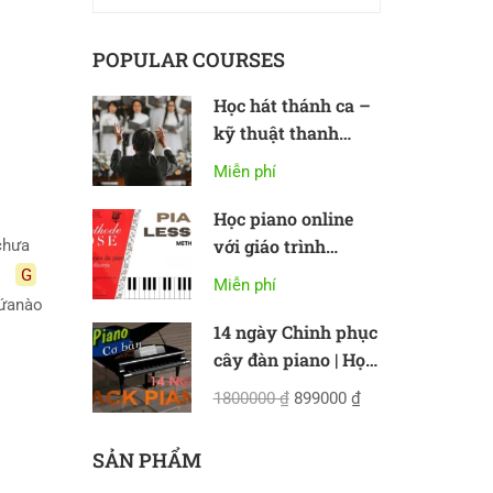
POPULAR COURSES
Học hát thánh ca –
kỹ thuật thanh
nhạc cơ bản
Miễn phí
Học piano online
với giáo trình
 chưa
Methode Rose
G
Miễn phí
đứa
nào
14 ngày Chinh phục
cây đàn piano | Học
piano online cơ bản
1800000 ₫
899000 ₫
SẢN PHẨM