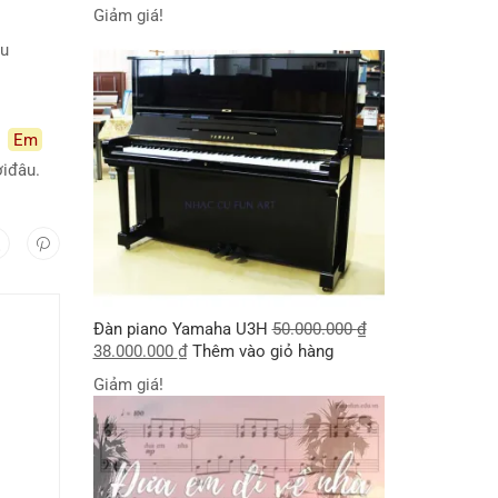
Giảm giá!
sau
Em
ời
đâu.
Đàn piano Yamaha U3H
50.000.000
₫
38.000.000
₫
Thêm vào giỏ hàng
Giảm giá!