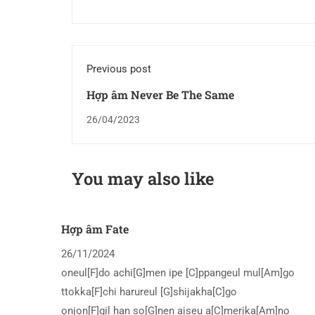
Previous post
Hợp âm Never Be The Same
26/04/2023
You may also like
Hợp âm Fate
26/11/2024
oneul[F]do achi[G]men ipe [C]ppangeul mul[Am]go
ttokka[F]chi harureul [G]shijakha[C]go
onjon[F]gil han so[G]nen aiseu a[C]merika[Am]no