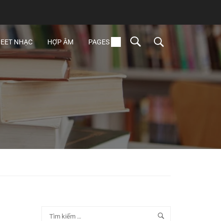
EET NHẠC
HỢP ÂM
PAGES