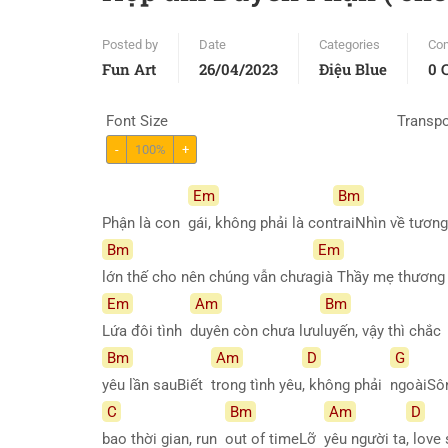
Posted by
Date
Categories
Co
Fun Art
26/04/2023
Điệu Blue
0 
Font Size
Transp
-
100%
+
Em
Bm
Phận là con
gái, không phải là con
traiNhìn về tươ
Bm
Em
lớn thế cho nên chúng vẫn chưa
già Thầy mẹ thươn
Em
Am
Bm
Lứa đôi tình
duyên còn chưa lưu
luyến, vậy thì chắ
Bm
Am
D
G
yêu lần sauBiết
trong tình yêu
, không phải
ngoàiS
C
Bm
Am
D
bao thời gian, run
out of timeLỡ
yêu người ta
, love