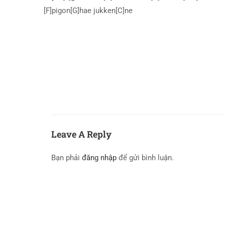
[F]pigon[G]hae jukken[C]ne
Leave A Reply
Bạn phải
đăng nhập
để gửi bình luận.