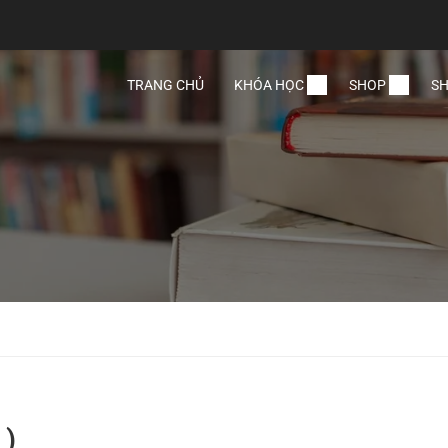
TRANG CHỦ
KHÓA HỌC
SHOP
SH
 )