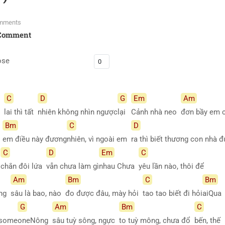
mments
Comment
ose
C
D
G
Em
Am
ng
lai thì tất
nhiên không nhìn ngược
lại
Cảnh nhà neo
đơn bầy em
Bm
C
D
g
em điều này đương
nhiên, vì ngoài em
ra thì biết thương con nhà 
C
D
Em
C
c
chắn đôi lứa
vẫn chưa làm gì
nhau Chưa
yêu lần nào, thôi để
Am
Bm
C
Bm
ông
sâu là bao, nào
đo được đâu, mày hỏi
tao tao biết đi hỏi
aiQua
G
Am
Bm
C
 some
oneNông
sâu tuỳ sông, ngực
to tuỳ mông, chưa đổ
bến, thế