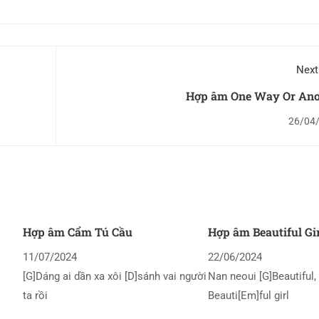
Next
Hợp âm One Way Or Ano
26/04
Hợp âm Cẩm Tú Cầu
Hợp âm Beautiful Gi
11/07/2024
22/06/2024
[G]Dáng ai dần xa xôi [D]sánh vai người
Nan neoui [G]Beautiful, 
ta rồi
Beauti[Em]ful girl