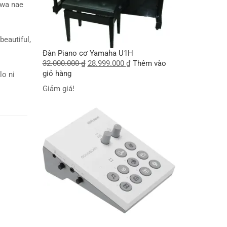
wa nae
beautiful,
Đàn Piano cơ Yamaha U1H
32.000.000
₫
28.999.000
₫
Thêm vào
giỏ hàng
lo ni
Giảm giá!