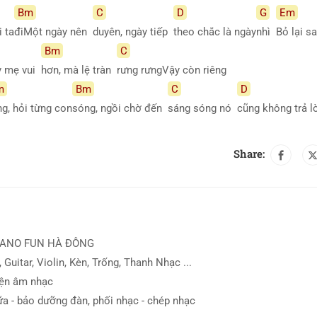
Bm
C
D
G
Em
 ta
điMột ngày nên
duyên, ngày tiếp
theo chắc là ngày
nhì
Bỏ lại 
Bm
C
y mẹ vui
hơn, mà lệ tràn
rưng rưngVậy còn riêng
m
Bm
C
D
g, hỏi từng con
sóng, ngồi chờ đến
sáng sóng nó
cũng không trả l
Share:
IANO FUN HÀ ĐÔNG
 Guitar, Violin, Kèn, Trống, Thanh Nhạc ...
iện âm nhạc
ữa - bảo dưỡng đàn, phối nhạc - chép nhạc