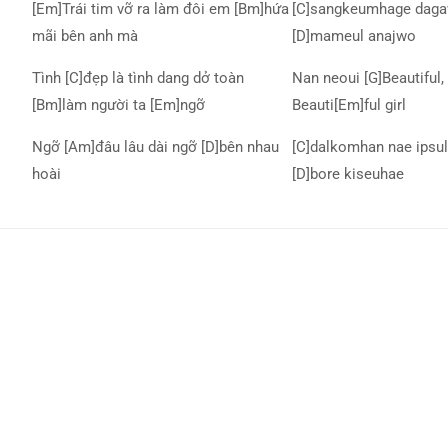
[Em]Trái tim vỡ ra làm đôi em [Bm]hứa
[C]sangkeumhage daga
mãi bên anh mà
[D]mameul anajwo
Tình [C]đẹp là tình dang dở toàn
Nan neoui [G]Beautiful, 
[Bm]làm người ta [Em]ngỡ
Beauti[Em]ful girl
Ngỡ [Am]đâu lâu dài ngỡ [D]bên nhau
[C]dalkomhan nae ipsul
hoài
[D]bore kiseuhae