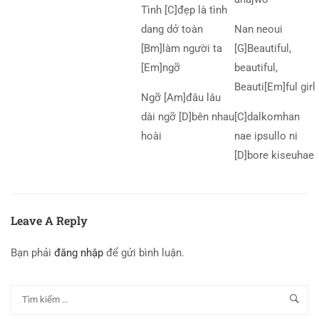
Tình [C]đẹp là tình
dang dở toàn
Nan neoui
[Bm]làm người ta
[G]Beautiful,
[Em]ngỡ
beautiful,
Beauti[Em]ful girl
Ngỡ [Am]đâu lâu
dài ngỡ [D]bên nhau
[C]dalkomhan
hoài
nae ipsullo ni
[D]bore kiseuhae
Leave A Reply
Bạn phải
đăng nhập
để gửi bình luận.