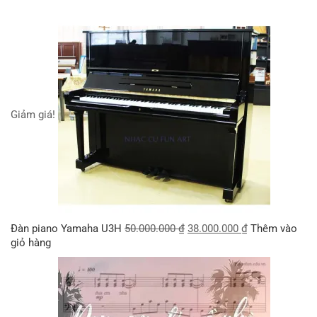
Giảm giá!
Đàn piano Yamaha U3H
50.000.000
₫
38.000.000
₫
Thêm vào
giỏ hàng