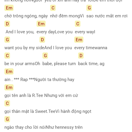
Em
C
G
chờ trông ngóng, ngày
nhớ đêm mongVì
sao nước mắt em rơi
D
Em
C
And I love you,
every dayLove you
every wayI
G
D
Em
want you by my si
deAnd I love you
every timewanna
C
G
D
be in your armsOh
babe, please turn
back time, ag
Em
ain . *** Rap ***Người ta thường hay
Em
gọi tên anh là R.Tee Nhưng với em cứ
C
gọi thân mật là Sweet.TeeVì hành động ngọt
G
ngào thay cho lời nóiNhư hennessy trên