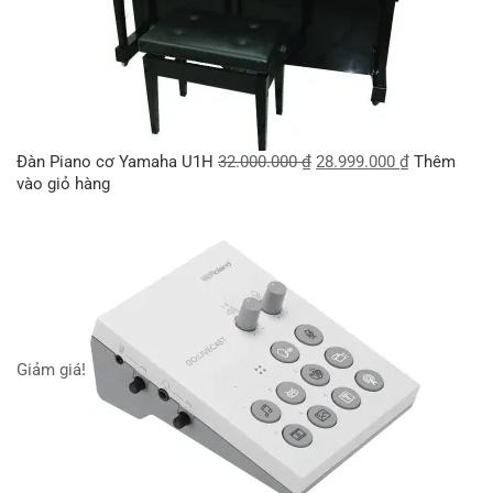
Đàn Piano cơ Yamaha U1H
32.000.000
₫
28.999.000
₫
Thêm
vào giỏ hàng
Giảm giá!