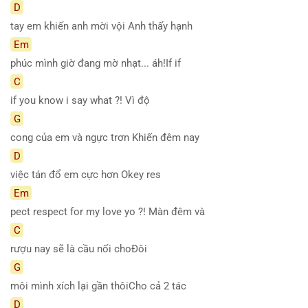
D
tay em khiến anh mời vội Anh thấy hạnh
Em
phúc mình giờ đang mờ nhạt... áh!If if
C
if you know i say what ?! Vì độ
G
cong của em và ngực trơn Khiến đêm nay
D
việc tán đổ em cực hơn Okey res
Em
pect respect for my love yo ?! Màn đêm và
C
rượu nay sẽ là cầu nối choĐôi
G
môi mình xích lại gần thôiCho cả 2 tác
D