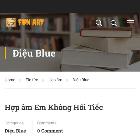
Điệu Blue
Home
Tin tức
Hợp âm
Điệu Blue
Hợp âm Em Không Hối Tiếc
Categories
Comments
Điệu Blue
0 Comment