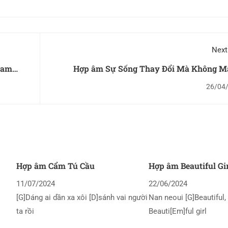
Next
Lam
Hợp âm Sự Sống Thay Đổi Mà Không Mấ
26/04
Hợp âm Cẩm Tú Cầu
Hợp âm Beautiful Gi
11/07/2024
22/06/2024
[G]Dáng ai dần xa xôi [D]sánh vai người
Nan neoui [G]Beautiful, 
ta rồi
Beauti[Em]ful girl