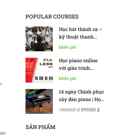
POPULAR COURSES
Học hát thánh ca –
kỹ thuật thanh
nhạc cơ bản
Miễn phí
Học piano online
với giáo trình
Methode Rose
Miễn phí
ên
14 ngày Chinh phục
cây đàn piano | Học
piano online cơ bản
1800000 ₫
899000 ₫
SẢN PHẨM
biên