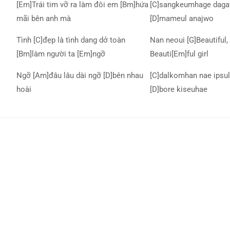
[Em]Trái tim vỡ ra làm đôi em [Bm]hứa
[C]sangkeumhage daga
mãi bên anh mà
[D]mameul anajwo
Tình [C]đẹp là tình dang dở toàn
Nan neoui [G]Beautiful, 
[Bm]làm người ta [Em]ngỡ
Beauti[Em]ful girl
Ngỡ [Am]đâu lâu dài ngỡ [D]bên nhau
[C]dalkomhan nae ipsul
hoài
[D]bore kiseuhae