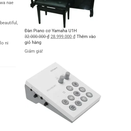
wa nae
beautiful,
Đàn Piano cơ Yamaha U1H
32.000.000
₫
28.999.000
₫
Thêm vào
giỏ hàng
lo ni
Giảm giá!