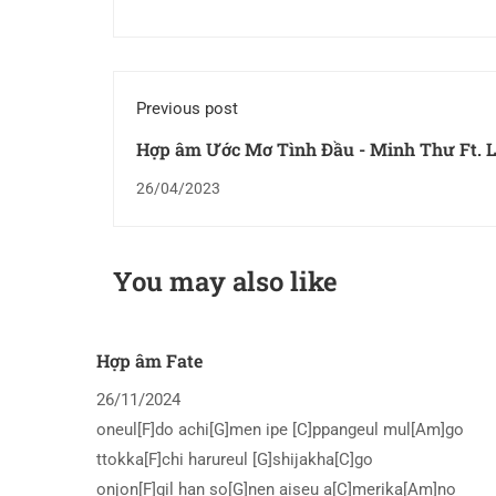
Previous post
Hợp âm Ước Mơ Tình Đầu - Minh Thư Ft. 
Trường
26/04/2023
You may also like
Hợp âm Fate
26/11/2024
oneul[F]do achi[G]men ipe [C]ppangeul mul[Am]go
ttokka[F]chi harureul [G]shijakha[C]go
onjon[F]gil han so[G]nen aiseu a[C]merika[Am]no