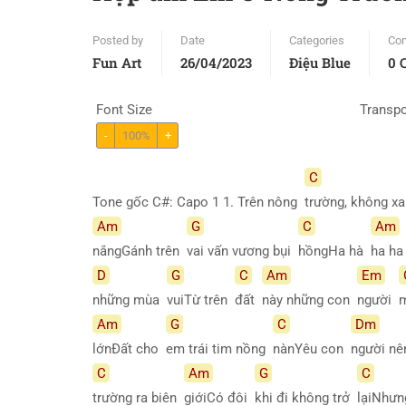
Posted by
Date
Categories
Co
Fun Art
26/04/2023
Điệu Blue
0 
Font Size
Transp
-
100%
+
C
Tone gốc C#: Capo 1 1. Trên nông
trường, không x
Am
G
C
Am
nắngGánh trên
vai vấn vương bụi
hồngHa hà
ha h
D
G
C
Am
Em
những mùa
vuiTừ trên
đất
này những con
người
Am
G
C
Dm
lớnĐất cho
em trái tim nồng
nànYêu con
người nê
C
Am
G
C
trường ra biên
giớiCó đôi
khi đi không trở
lạiNhưn