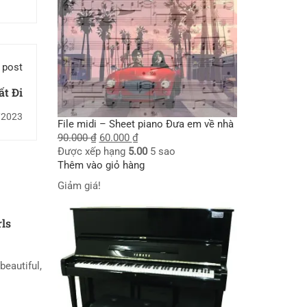
 post
t Đi
/2023
File midi – Sheet piano Đưa em về nhà
90.000
₫
60.000
₫
Được xếp hạng
5.00
5 sao
Thêm vào giỏ hàng
Giảm giá!
rls
beautiful,