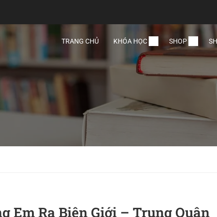
TRANG CHỦ
KHÓA HỌC
SHOP
SH
 Em Ra Biên Giới – Trung Quân