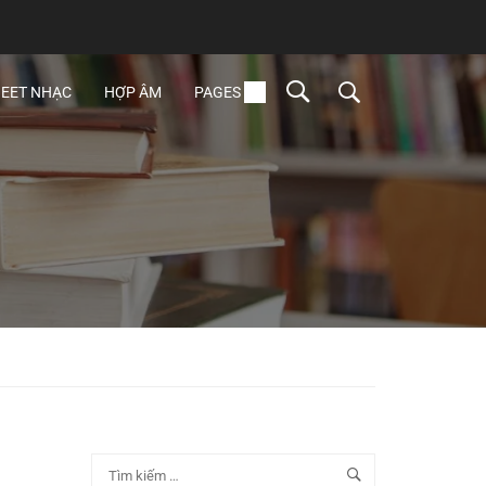
EET NHẠC
HỢP ÂM
PAGES