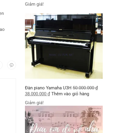
Giảm giá!
uen
 bao
Đàn piano Yamaha U3H
50.000.000
₫
38.000.000
₫
Thêm vào giỏ hàng
Giảm giá!