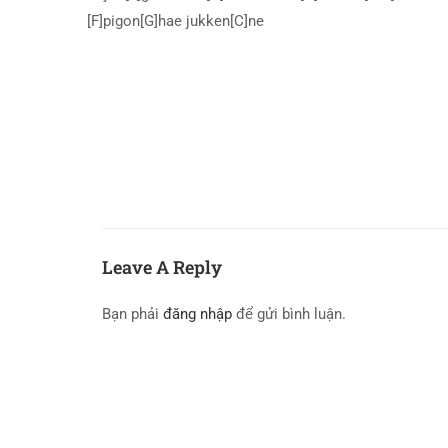
[F]pigon[G]hae jukken[C]ne
Leave A Reply
Bạn phải
đăng nhập
để gửi bình luận.