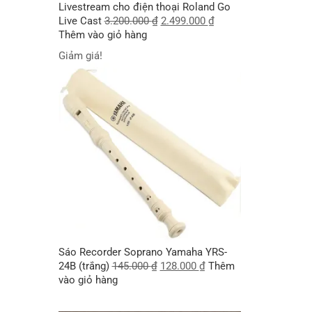
Livestream cho điện thoại Roland Go
Live Cast
3.200.000
₫
2.499.000
₫
Thêm vào giỏ hàng
Giảm giá!
Sáo Recorder Soprano Yamaha YRS-
24B (trắng)
145.000
₫
128.000
₫
Thêm
vào giỏ hàng