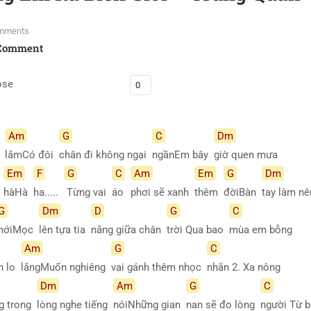
mments
Comment
ose
Am
G
C
Dm
a
lắmCó đôi
chân đi không ngại
ngầnEm bây
giờ quen mưa
Em
F
G
C
Am
Em
G
Dm
a
hàHà
ha.....
Từng vai
áo
phơi sẽ xanh
thêm
đờiBàn
tay làm n
G
Dm
D
G
C
mớiMọc
lên tựa tia
nắng giữa chân
trời Qua bao
mùa em bỗng
Am
G
C
n lo
lắngMuốn nghiêng
vai gánh thêm nhọc
nhằn 2. Xa nông
Dm
Am
G
C
g trong
lòng nghe tiếng
nóiNhững gian
nan sẽ đo lòng
người Từ 