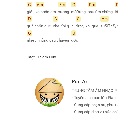
C
Am
Em
G
Dm
giới
xa chốn em
sương
mùRừng
sâu tìm những
l
D
G
C
Am
quá chốn quê
nhà Khi qua
rừng, khi qua
suốiThấy
G
C
nhiêu những câu chuyện
đời.
Tag:
Chiêm Huy
Fun Art
TRUNG TÂM ÂM NHẠC P
- Tuyển sinh các lớp Piano,
- Cung cấp nhạc cụ, phụ k
- Cung cấp dịch vụ sửa ch