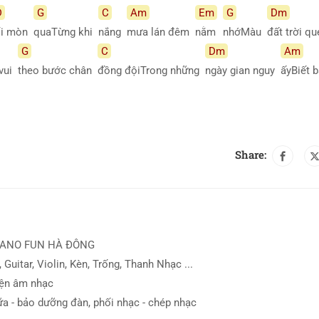
D
G
C
Am
Em
G
Dm
ối mòn
quaTừng khi
nắng
mưa lán đêm
nằm
nhớMàu
đất trời q
G
C
Dm
Am
 vui
theo bước chân
đồng độiTrong những
ngày gian nguy
ấyBiết
Share:
IANO FUN HÀ ĐÔNG
 Guitar, Violin, Kèn, Trống, Thanh Nhạc ...
iện âm nhạc
ữa - bảo dưỡng đàn, phối nhạc - chép nhạc