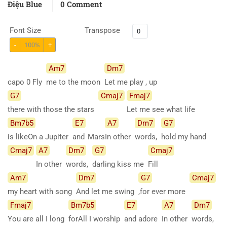
Điệu Blue
0 Comment
Font Size
Transpose
-
100%
+
Am7
Dm7
capo 0 Fly
me to the moon
Let me play , up
G7
Cmaj7
Fmaj7
there with those the stars
Let me see what life
Bm7b5
E7
A7
Dm7
G7
is likeOn a Jupiter
and
Mars
In other
words,
hold my hand
Cmaj7
A7
Dm7
G7
Cmaj7
In other
words,
darling kiss me
Fill
Am7
Dm7
G7
Cmaj7
my heart with song
And let me swing
,for ever more
Fmaj7
Bm7b5
E7
A7
Dm7
You are all I long
forAll I worship
and adore
In other
words,