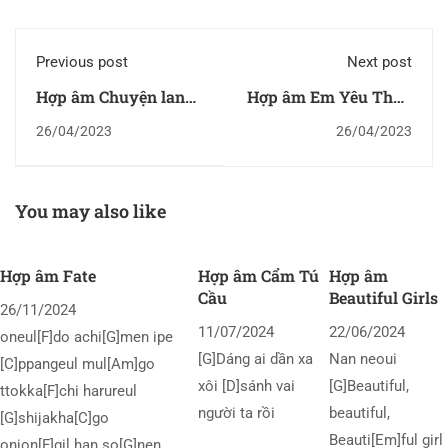
Previous post
Next post
Hợp âm Chuyện lang
Hợp âm Em Yêu Thầy
thang
Cô Trường Lớp Bạn Bè
26/04/2023
26/04/2023
You may also like
Hợp âm Fate
Hợp âm Cẩm Tú
Hợp âm
Cầu
Beautiful Girls
26/11/2024
11/07/2024
22/06/2024
oneul[F]do achi[G]men ipe
[G]Dáng ai dần xa
Nan neoui
[C]ppangeul mul[Am]go
xôi [D]sánh vai
[G]Beautiful,
ttokka[F]chi harureul
người ta rồi
beautiful,
[G]shijakha[C]go
Beauti[Em]ful girl
onjon[F]gil han so[G]nen