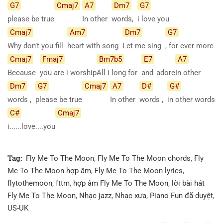
G7
Cmaj7
A7
Dm7
G7
please be true
In other
words,
i love you
Cmaj7
Am7
Dm7
G7
Why don’t you fill
heart with song
Let me sing
, for ever more
Cmaj7
Fmaj7
Bm7b5
E7
A7
Because
you are i worship
All i long for
and
adore
In other
Dm7
G7
Cmaj7
A7
D#
G#
words ,
please be true
In other
words ,
in other words
C#
Cmaj7
i......love....you
Tag:
Fly Me To The Moon
,
Fly Me To The Moon chords
,
Fly
Me To The Moon hợp âm
,
Fly Me To The Moon lyrics
,
flytothemoon
,
fttm
,
hợp âm Fly Me To The Moon
,
lời bài hát
Fly Me To The Moon
,
Nhạc jazz
,
Nhạc xưa
,
Piano Fun đã duyệt
,
US-UK