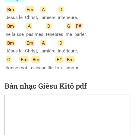
Bm
Em
A
D
Jésus le
Christ,
lumière
intérieure,
Bm
A
D
G
F#
ne laisse
pas mes
ténèbres
me
parler.
Bm
Em
A
D
Jésus le
Christ,
lumière
intérieure,
G
Em
Bm
F#
Bm
donne-
moi
d’accueillir
ton
amour.
Bản nhạc Giêsu Kitô pdf