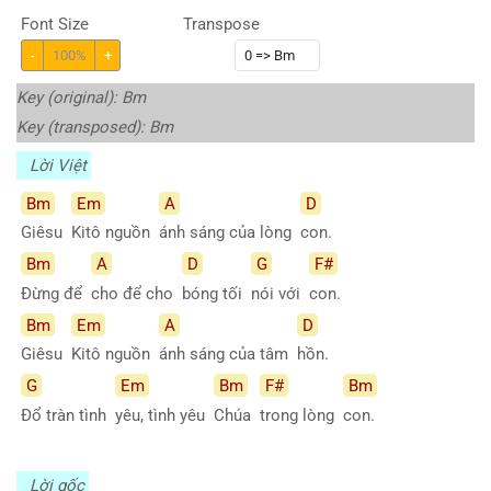
Font Size
Transpose
-
100%
+
Key (original): Bm
Key (transposed):
Bm
Lời Việt
Bm
Em
A
D
Giêsu
Kitô nguồn
ánh sáng của lòng
con.
Bm
A
D
G
F#
Đừng để
cho để cho
bóng tối
nói với
con.
Bm
Em
A
D
Giêsu
Kitô nguồn
ánh sáng của tâm
hồn.
G
Em
Bm
F#
Bm
Đổ tràn tình
yêu, tình yêu
Chúa
trong lòng
con.
Lời gốc