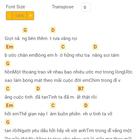
Font Size
Transpose
-
100%
+
G
D
Giọt nắ
ng bên thềm
t rưa vắng rọi
Em
C
D
b ước chân emBóng em h
ờ hững như tia
nắng soi tâm
G
hồnMột thoáng trao về nhau bao nhiêu ước mơ trong lòngƯớc
sao làm bóng mát theo mãi cuộc đời emChìm trong dĩ v
C
D
B7
ãng cuộc tình
đã tanTình ta đã m
ất thật rồi
Em
C
D
hỡi emThế gian này l
ắm buồn phiền
nh ư tình ta vỡ
G
tan rồiNgười yêu dấu hỡi hãy về với anhTìm trong dĩ vãng một
lần nữa thôiNụ hồng ta trao cho nhau giờ là giấc mơ theo mãi