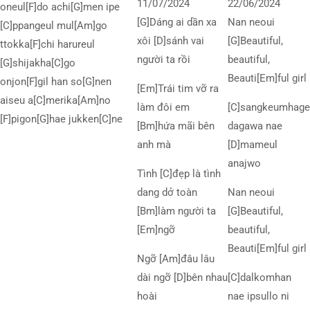
11/07/2024
22/06/2024
oneul[F]do achi[G]men ipe
[G]Dáng ai dần xa
Nan neoui
[C]ppangeul mul[Am]go
xôi [D]sánh vai
[G]Beautiful,
ttokka[F]chi harureul
người ta rồi
beautiful,
[G]shijakha[C]go
Beauti[Em]ful girl
onjon[F]gil han so[G]nen
[Em]Trái tim vỡ ra
aiseu a[C]merika[Am]no
làm đôi em
[C]sangkeumhage
[F]pigon[G]hae jukken[C]ne
[Bm]hứa mãi bên
dagawa nae
anh mà
[D]mameul
anajwo
Tình [C]đẹp là tình
dang dở toàn
Nan neoui
[Bm]làm người ta
[G]Beautiful,
[Em]ngỡ
beautiful,
Beauti[Em]ful girl
Ngỡ [Am]đâu lâu
dài ngỡ [D]bên nhau
[C]dalkomhan
hoài
nae ipsullo ni