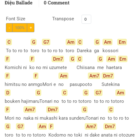
Điệu Ballade
0 Comment
Font Size
Transpose
-
100%
+
C
G
G7
Am
C
G
Am
Em
To to ro to
toro
to to ro to
toro
Dareka
ga
kossor
i
F
F
Dm7
G
C
G
Am
Em
Komichi ni
ko no mi u
zumete
Chiisana
me
haeta
ra
F
F
Am
Am7
Dm7
himitsu no an
mgoMori e
no
pasupoo
to
Sutekina
D
G
C
G
G7
Am
bouken
hajima
ruTonari no
to to ro to
toro
to to ro to
toro
F
Am7
Dm7
G
C
Mori no
naka ni mu
kashi kara sunde
ruTonari no
to to ro to
G
G7
Am
F
Am7
Dm7
toro
to to ro to
toro
Kodomo no toki
ni dake a
nata ni otozure