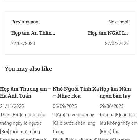
Previous post
Next post
Hợp âm An Thần
Hợp âm NGÀI LÀ
Nhưng Không Tune
MUÔN NHU CẦU TÔI
27/04/2023
27/04/2023
You may also like
Hợp âm Thương em –
Nhớ Người Tình Xa
Hợp âm Năm
Hà Anh Tuấn
– Nhạc Hoa
ngón bàn tay
21/11/2025
05/09/2025
29/06/2025
Thân [Em]em cho dẫu
T[Am]ìm về chốn ấy
Đoá tú [E]cầu bảo
tháng ngày là ngược
[G]lê bước chân lang
lâu không thấy em
[Bm]xuôi mưa nắng
thang
[F#m]đâu