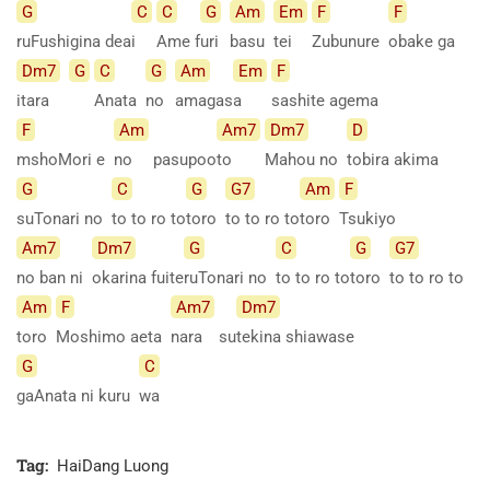
G
C
C
G
Am
Em
F
F
ruFushigina
dea
i
Ame
f
uri
basu
tei
Zubunure
obake ga
Dm7
G
C
G
Am
Em
F
itara
Anata
no
amagas
a
sashite
agema
F
Am
Am7
Dm7
D
mshoMori e
no
pasupoo
to
Mahou no
tobira
akima
G
C
G
G7
Am
F
suTonari no
to to ro to
toro
to to ro to
toro
Tsukiyo
Am7
Dm7
G
C
G
G7
no ban ni
okarina
fuite
ruTonari no
to to ro to
toro
to to ro to
Am
F
Am7
Dm7
toro
Moshimo aeta
nara
su
tekina shiawase
G
C
gaAnata ni kuru
wa
Tag:
HaiDang Luong