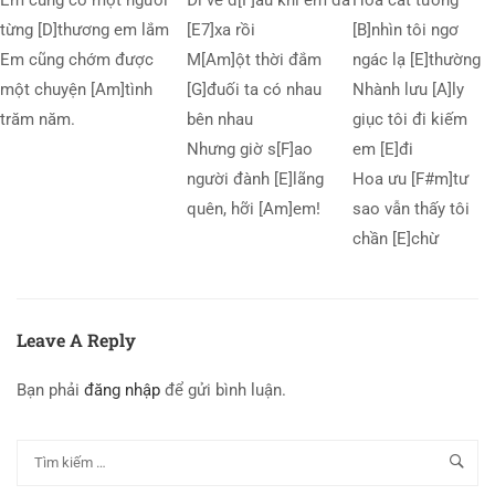
Em cũng có một người
Đi về đ[F]âu khi em đã
Hoa cát tường
từng [D]thương em lắm
[E7]xa rồi
[B]nhìn tôi ngơ
Em cũng chớm được
M[Am]ột thời đắm
ngác lạ [E]thường
một chuyện [Am]tình
[G]đuối ta có nhau
Nhành lưu [A]ly
trăm năm.
bên nhau
giục tôi đi kiếm
Nhưng giờ s[F]ao
em [E]đi
người đành [E]lãng
Hoa ưu [F#m]tư
quên, hỡi [Am]em!
sao vẫn thấy tôi
chần [E]chừ
Leave A Reply
Bạn phải
đăng nhập
để gửi bình luận.