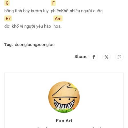
G
F
bồng tình bay bướm luỵ
phiềnKhổ nhiều người cuộc
E7
Am
đời khổ vì người yêu hào
hoa.
Tag:
duongluongxuongloc
Share:
Fun Art