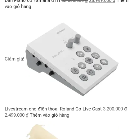
Đàn Piano cơ Yamaha U1H
32.000.000
₫
28.999.000
₫
Thêm
vào giỏ hàng
Giảm giá!
Livestream cho điện thoại Roland Go Live Cast
3.200.000
₫
2.499.000
₫
Thêm vào giỏ hàng