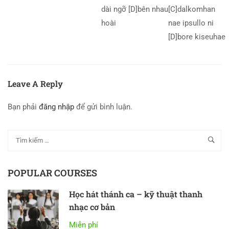
dài ngỡ [D]bên nhau
[C]dalkomhan
hoài
nae ipsullo ni
[D]bore kiseuhae
Leave A Reply
Bạn phải
đăng nhập
để gửi bình luận.
POPULAR COURSES
Học hát thánh ca – kỹ thuật thanh
nhạc cơ bản
Miễn phí