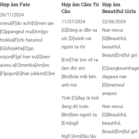
Hợp âm Fate
Hợp âm Cẩm Tú
Hợp âm
Cầu
Beautiful Girls
26/11/2024
11/07/2024
22/06/2024
oneul[F]do achi[G]men ipe
[G]Dáng ai dần xa
Nan neoui
[C]ppangeul mul[Am]go
xôi [D]sánh vai
[G]Beautiful,
ttokka[F]chi harureul
người ta rồi
beautiful,
[G]shijakha[C]go
Beauti[Em]ful girl
onjon[F]gil han so[G]nen
[Em]Trái tim vỡ ra
aiseu a[C]merika[Am]no
làm đôi em
[C]sangkeumhage
[F]pigon[G]hae jukken[C]ne
[Bm]hứa mãi bên
dagawa nae
anh mà
[D]mameul
anajwo
Tình [C]đẹp là tình
dang dở toàn
Nan neoui
[Bm]làm người ta
[G]Beautiful,
[Em]ngỡ
beautiful,
Beauti[Em]ful girl
Ngỡ [Am]đâu lâu