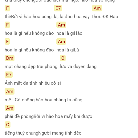
F
E7
Am
thềBởi vì hào hoa cũng
là, là đào hoa vậy
thôi. ĐK:Hào
F
Am
hoa là gì nếu không đào
hoa là gìHào
F
Am
hoa là gì nếu không đào
hoa là gìLà
Dm
C
một chàng đẹp trai phong
lưu và duyên dáng
E7
Ánh mắt đa tình nhiều cô si
Am
mê. Có chồng hào hoa chúng ta cũng
Am
phải đề phòngBởi vì hào hoa mấy khi được
C
tiếng thuỷ chungNgười mang tính đèo