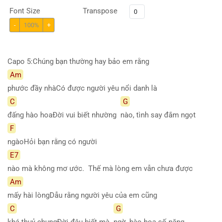
Font Size
Transpose
-
100%
+
Capo 5:Chúng bạn thường hay bảo em rằng
Am
phước đầy nhàCó được người yêu nổi danh là
C
G
đấng hào hoaĐời vui biết nhường
nào, tình say đắm ngọt
F
ngàoHỏi bạn rằng có người
E7
nào mà không mơ ước. Thế mà lòng em vẫn chưa được
Am
mấy hài lòngDẫu rằng người yêu của em cũng
C
G
khá thuỷ chungĐời đâu biết mà
ngờ, hào hoa số nặng