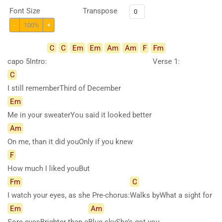
Font Size
Transpose
-
100%
+
C
C
Em
Em
Am
Am
F
Fm
capo 5Intro:
Verse
1:
C
I still rememberThird of December
Em
Me in your sweaterYou said it looked better
Am
On me, than it did youOnly if you knew
F
How much I liked youBut
Fm
C
I watch your eyes, as she Pre-chorus:
Walks byWhat a sight for
Em
Am
Sore eyesBrighter than a
Blue skyShe’s got you