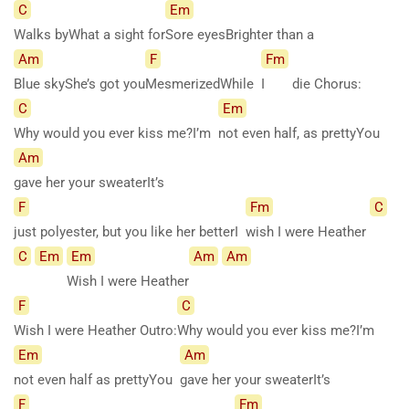
C
Em
Walks byWhat a sight for
Sore eyesBrighter than a
Am
F
Fm
Blue skyShe’s got you
MesmerizedWhile
I
die Chorus:
C
Em
Why would you ever kiss me?I’m
not even half, as prettyYou
Am
gave her your sweaterIt’s
F
Fm
C
just polyester, but you like her betterI
wish I were Heather
C
Em
Em
Am
Am
Wish I were Heather
F
C
Wish I were Heather Outro:
Why would you ever kiss me?I’m
Em
Am
not even half as prettyYou
gave her your sweaterIt’s
F
Fm