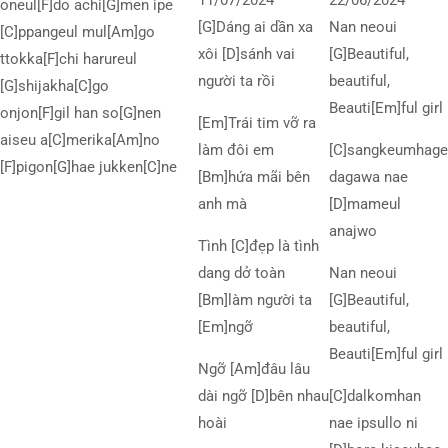
11/07/2024
22/06/2024
oneul[F]do achi[G]men ipe
[G]Dáng ai dần xa
Nan neoui
[C]ppangeul mul[Am]go
xôi [D]sánh vai
[G]Beautiful,
ttokka[F]chi harureul
người ta rồi
beautiful,
[G]shijakha[C]go
Beauti[Em]ful girl
onjon[F]gil han so[G]nen
[Em]Trái tim vỡ ra
aiseu a[C]merika[Am]no
làm đôi em
[C]sangkeumhage
[F]pigon[G]hae jukken[C]ne
[Bm]hứa mãi bên
dagawa nae
anh mà
[D]mameul
anajwo
Tình [C]đẹp là tình
dang dở toàn
Nan neoui
[Bm]làm người ta
[G]Beautiful,
[Em]ngỡ
beautiful,
Beauti[Em]ful girl
Ngỡ [Am]đâu lâu
dài ngỡ [D]bên nhau
[C]dalkomhan
hoài
nae ipsullo ni