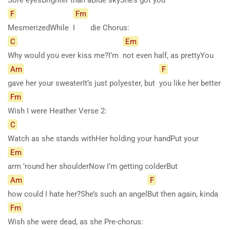
F
Fm
MesmerizedWhile
I
die Chorus:
C
Em
Why would you ever kiss me?I’m
not even half, as prettyYou
Am
F
gave her your sweaterIt’s just polyester, but
you like her better
Fm
Wish I were Heather Verse 2:
C
Watch as she stands withHer holding your handPut your
Em
arm ’round her shoulderNow I’m getting colderBut
Am
F
how could I hate her?She’s such an angel
But then again, kinda
Fm
Wish she were dead, as she Pre-chorus: