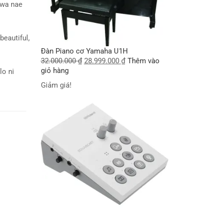
wa nae
beautiful,
Đàn Piano cơ Yamaha U1H
32.000.000
₫
28.999.000
₫
Thêm vào
giỏ hàng
lo ni
Giảm giá!