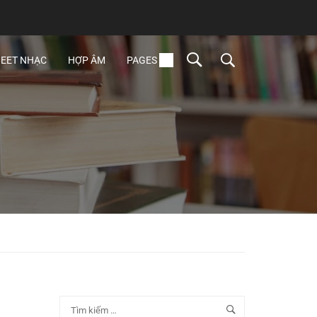
EET NHẠC
HỢP ÂM
PAGES