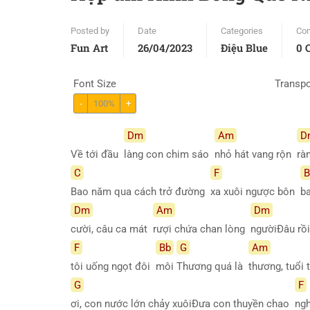
Posted by
Date
Categories
Co
Fun Art
26/04/2023
Điệu Blue
0 
Font Size
Transp
-
100%
+
Dm
Am
D
Về tới đầu
làng con chim sáo
nhỏ hát vang rộn
rà
C
F
B
Bao năm qua cách trở đường
xa xuôi ngược bôn
b
Dm
Am
Dm
cười, câu ca mát
rượi chứa chan lòng
ngườiĐâu rồ
F
Bb
G
Am
tôi uống ngọt đôi
môi
Thương quá là
thương, tuổi
G
F
ơi, con nước lớn chảy xuôiĐưa con thuyền chao
ng