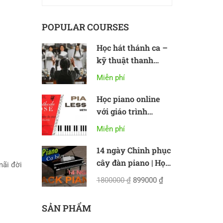
POPULAR COURSES
Học hát thánh ca –
kỹ thuật thanh
nhạc cơ bản
Miễn phí
Học piano online
với giáo trình
Methode Rose
Miễn phí
nụ
14 ngày Chinh phục
cây đàn piano | Học
mãi đời
piano online cơ bản
1800000 ₫
899000 ₫
SẢN PHẨM