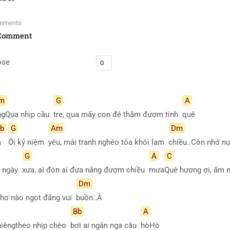
mments
Comment
ose
m
G
A
ngQua nhịp cầu
tre, qua mấy con đê thắm đượm tình
quê
b
G
Am
Dm
a
Ôi kỷ niệm
yêu, mái tranh nghèo tỏa khói lam
chiều..Còn nhớ 
G
A
C
i ngày
xưa, ai đón ai đưa nắng đượm chiều
mưa
Quê hương ơi, ấm 
Dm
 thơ nào ngọt đắng vui
buồn..À
Bb
A
hiêngtheo nhịp chèo
bơi ai ngân nga câu
hòHò