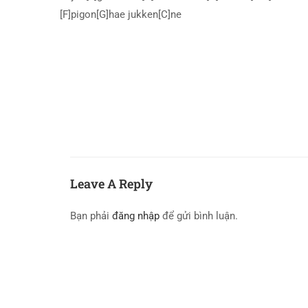
[F]pigon[G]hae jukken[C]ne
Leave A Reply
Bạn phải
đăng nhập
để gửi bình luận.