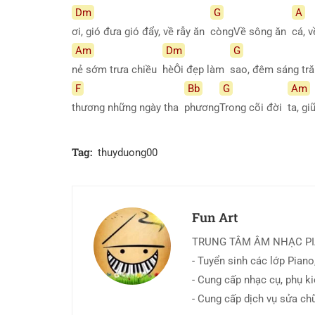
Dm
G
A
ơi, gió đưa gió đẩy, về rẫy ăn
còngVề sông ăn
cá, 
Am
Dm
G
nẻ sớm trưa chiều
hèÔi đẹp làm
sao, đêm sáng tr
F
Bb
G
Am
thương những ngày tha
phương
Trong cõi đời
ta, g
Tag:
thuyduong00
Fun Art
TRUNG TÂM ÂM NHẠC P
- Tuyển sinh các lớp Piano,
- Cung cấp nhạc cụ, phụ k
- Cung cấp dịch vụ sửa ch