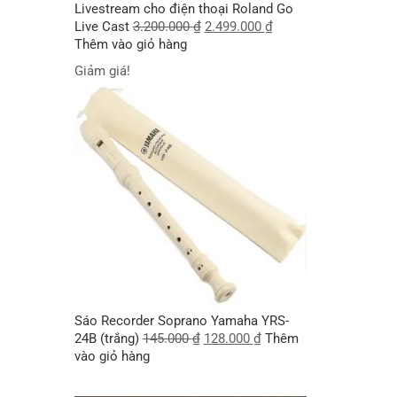
Livestream cho điện thoại Roland Go
Live Cast
3.200.000
₫
2.499.000
₫
Thêm vào giỏ hàng
Giảm giá!
Sáo Recorder Soprano Yamaha YRS-
24B (trắng)
145.000
₫
128.000
₫
Thêm
vào giỏ hàng