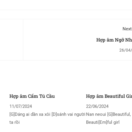
Next
Hợp âm Ngỡ Nh
26/04
Hợp âm Cẩm Tú Cầu
Hợp âm Beautiful Gi
11/07/2024
22/06/2024
[G]Dáng ai dần xa xôi [D]sánh vai người
Nan neoui [G]Beautiful, 
ta rồi
Beauti[Em]ful girl