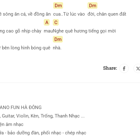
Dm
Dm
về sông ăn cá, về đồng ăn
cua..Từ lúc vào
đời, chân quen đất
A
C
ăng cao gõ nhịp chày
mau
Nghe quê hương tiếng gọi mời
Dm
iữ bên lòng hình bóng quê
nhà.
Share:
IANO FUN HÀ ĐÔNG
 Guitar, Violin, Kèn, Trống, Thanh Nhạc ...
iện âm nhạc
ữa - bảo dưỡng đàn, phối nhạc - chép nhạc