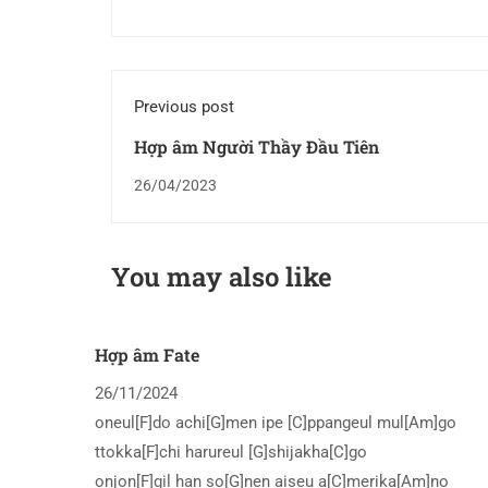
Previous post
Hợp âm Người Thầy Đầu Tiên
26/04/2023
You may also like
Hợp âm Fate
26/11/2024
oneul[F]do achi[G]men ipe [C]ppangeul mul[Am]go
ttokka[F]chi harureul [G]shijakha[C]go
onjon[F]gil han so[G]nen aiseu a[C]merika[Am]no