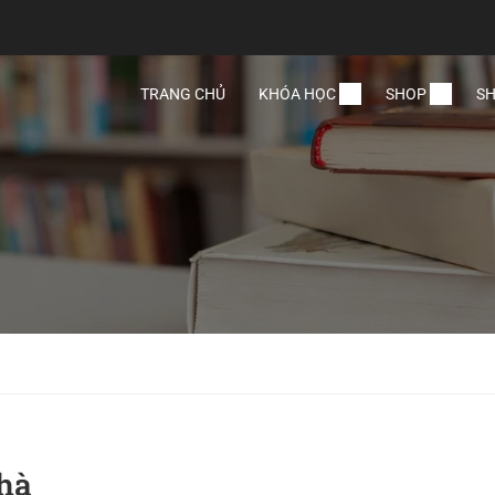
TRANG CHỦ
KHÓA HỌC
SHOP
SH
hà