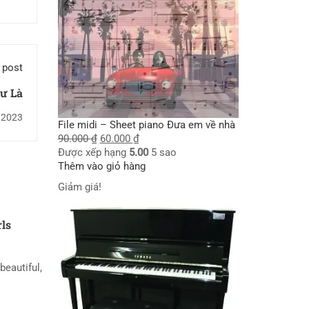
 post
ư Là
/2023
File midi – Sheet piano Đưa em về nhà
90.000
₫
60.000
₫
Được xếp hạng
5.00
5 sao
Thêm vào giỏ hàng
Giảm giá!
rls
beautiful,