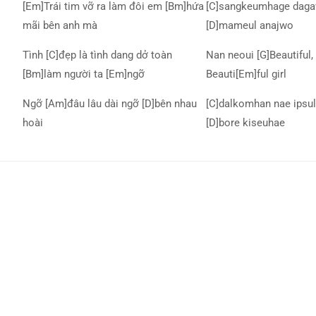
[Em]Trái tim vỡ ra làm đôi em [Bm]hứa
[C]sangkeumhage daga
mãi bên anh mà
[D]mameul anajwo
Tình [C]đẹp là tình dang dở toàn
Nan neoui [G]Beautiful, 
[Bm]làm người ta [Em]ngỡ
Beauti[Em]ful girl
Ngỡ [Am]đâu lâu dài ngỡ [D]bên nhau
[C]dalkomhan nae ipsul
hoài
[D]bore kiseuhae