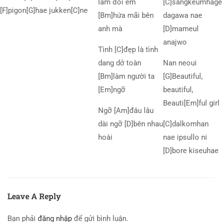
làm đôi em
[C]sangkeumhage
[F]pigon[G]hae jukken[C]ne
[Bm]hứa mãi bên
dagawa nae
anh mà
[D]mameul
anajwo
Tình [C]đẹp là tình
dang dở toàn
Nan neoui
[Bm]làm người ta
[G]Beautiful,
[Em]ngỡ
beautiful,
Beauti[Em]ful girl
Ngỡ [Am]đâu lâu
dài ngỡ [D]bên nhau
[C]dalkomhan
hoài
nae ipsullo ni
[D]bore kiseuhae
Leave A Reply
Bạn phải
đăng nhập
để gửi bình luận.