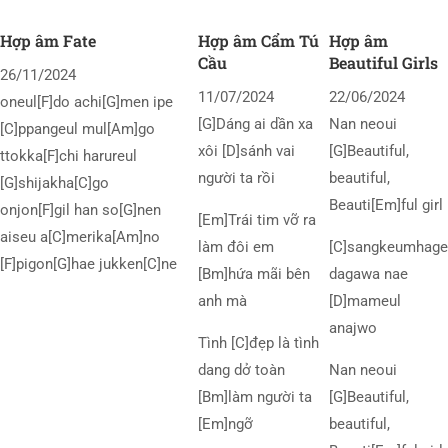
Hợp âm Fate
Hợp âm Cẩm Tú
Hợp âm
Cầu
Beautiful Girls
26/11/2024
11/07/2024
22/06/2024
oneul[F]do achi[G]men ipe
[G]Dáng ai dần xa
Nan neoui
[C]ppangeul mul[Am]go
xôi [D]sánh vai
[G]Beautiful,
ttokka[F]chi harureul
người ta rồi
beautiful,
[G]shijakha[C]go
Beauti[Em]ful girl
onjon[F]gil han so[G]nen
[Em]Trái tim vỡ ra
aiseu a[C]merika[Am]no
làm đôi em
[C]sangkeumhage
[F]pigon[G]hae jukken[C]ne
[Bm]hứa mãi bên
dagawa nae
anh mà
[D]mameul
anajwo
Tình [C]đẹp là tình
dang dở toàn
Nan neoui
[Bm]làm người ta
[G]Beautiful,
[Em]ngỡ
beautiful,