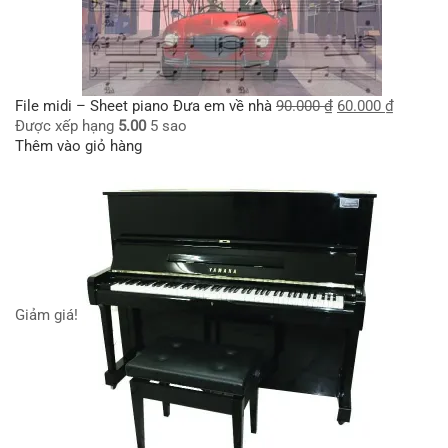
File midi – Sheet piano Đưa em về nhà
90.000
₫
60.000
₫
Được xếp hạng
5.00
5 sao
Thêm vào giỏ hàng
Giảm giá!