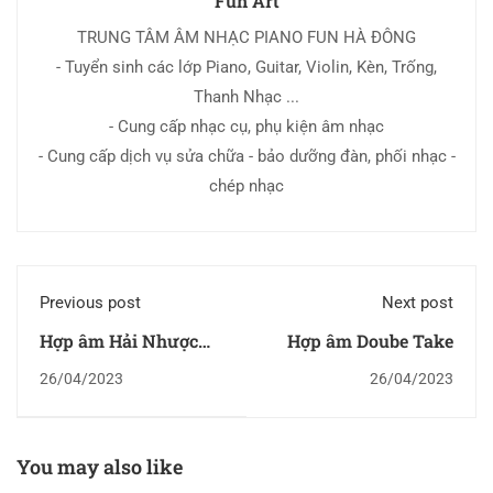
Fun Art
TRUNG TÂM ÂM NHẠC PIANO FUN HÀ ĐÔNG
- Tuyển sinh các lớp Piano, Guitar, Violin, Kèn, Trống,
Thanh Nhạc ...
- Cung cấp nhạc cụ, phụ kiện âm nhạc
- Cung cấp dịch vụ sửa chữa - bảo dưỡng đàn, phối nhạc -
chép nhạc
Previous post
Next post
Hợp âm Hải Nhược
Hợp âm Doube Take
Hữu Nhân (OST
26/04/2023
26/04/2023
Thượng Ẩn)
You may also like