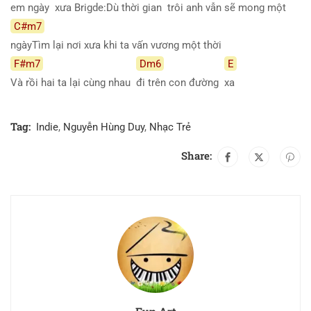
em ngày
xưa Brigde:Dù thời gian
trôi anh vẫn sẽ mong một
C#m7
ngàyTìm lại nơi xưa khi ta vấn vương một thời
F#m7
Dm6
E
Và rồi hai ta lại cùng nhau
đi trên con đường
xa
Tag:
Indie
,
Nguyễn Hùng Duy
,
Nhạc Trẻ
Share: