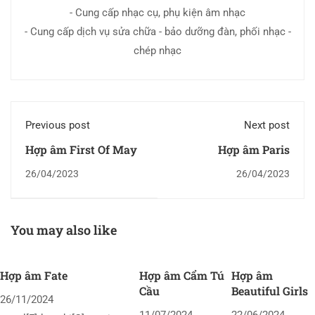
- Cung cấp nhạc cụ, phụ kiện âm nhạc
- Cung cấp dịch vụ sửa chữa - bảo dưỡng đàn, phối nhạc -
chép nhạc
Previous post
Next post
Hợp âm First Of May
Hợp âm Paris
26/04/2023
26/04/2023
You may also like
Hợp âm Fate
Hợp âm Cẩm Tú
Hợp âm
Cầu
Beautiful Girls
26/11/2024