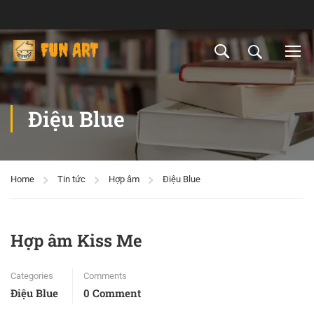
Điệu Blue
Home
Tin tức
Hợp âm
Điệu Blue
Hợp âm Kiss Me
Categories
Comments
Điệu Blue
0 Comment