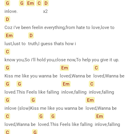
G
G
Em
C
D
inlove.
x2
D
Coz i’ve been feelin everything,from hate to love,love to
Em
D
lust,lust to
truth,I guess thats how i
C
know you,So i’ll hold you,close now,To help you give it up.
G
Em
C
Kiss me like you wanna be
loved,Wanna be
loved,Wanna be
G
G
Em
C
loved.
This Feels like falling
inlove,falling
inlove,falling
G
G
Em
inlove (slow)
Kiss me like you wanna be
loved,Wanna be
C
G
G
Em
loved,Wanna be
loved.
This Feels like falling
inlove,falling
C
G