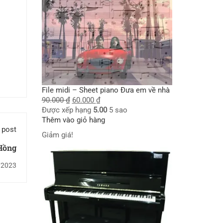
File midi – Sheet piano Đưa em về nhà
90.000
₫
60.000
₫
Được xếp hạng
5.00
5 sao
Thêm vào giỏ hàng
 post
Giảm giá!
Hồng
/2023