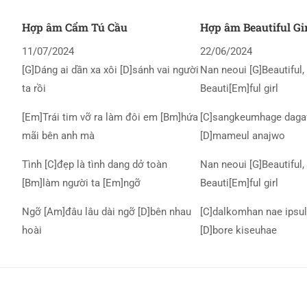
Hợp âm Cẩm Tú Cầu
Hợp âm Beautiful Gi
11/07/2024
22/06/2024
[G]Dáng ai dần xa xôi [D]sánh vai người
Nan neoui [G]Beautiful, 
ta rồi
Beauti[Em]ful girl
[Em]Trái tim vỡ ra làm đôi em [Bm]hứa
[C]sangkeumhage daga
mãi bên anh mà
[D]mameul anajwo
Tình [C]đẹp là tình dang dở toàn
Nan neoui [G]Beautiful, 
[Bm]làm người ta [Em]ngỡ
Beauti[Em]ful girl
Ngỡ [Am]đâu lâu dài ngỡ [D]bên nhau
[C]dalkomhan nae ipsul
hoài
[D]bore kiseuhae