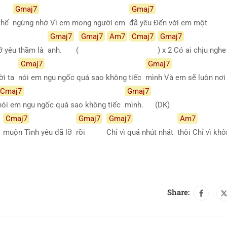
Gmaj7
Gmaj7
 thể
ngừng nhớ Vì em mong người em
đã yêu Đến với em một
Gmaj7
Gmaj7
Am7
Cmaj7
Gmaj7
lỡ yêu thầm là
anh.
(
) x 2 Có ai chịu ngh
Cmaj7
Gmaj7
ời ta
nói em ngu ngốc quá sao không tiếc
mình Và em sẽ luôn nơ
Cmaj7
Gmaj7
nói em ngu ngốc quá sao không tiếc
mình.
(DK)
Cmaj7
Gmaj7
Gmaj7
Am7
á
muộn Tình yêu đã lỡ
rồi
Chỉ vì quá nhút nhát
thôi Chỉ vì kh
Share: