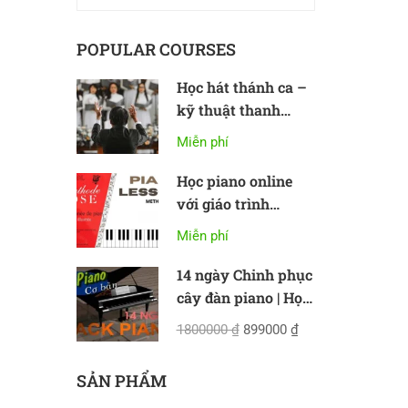
POPULAR COURSES
Học hát thánh ca –
kỹ thuật thanh
nhạc cơ bản
Miễn phí
Học piano online
với giáo trình
Methode Rose
Miễn phí
a
14 ngày Chinh phục
cây đàn piano | Học
piano online cơ bản
1800000 ₫
899000 ₫
SẢN PHẨM