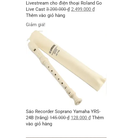
Livestream cho điện thoại Roland Go
Live Cast
3.200.000
₫
2.499.000
₫
Thêm vào giỏ hàng
Giảm giá!
Sáo Recorder Soprano Yamaha YRS-
24B (trắng)
145.000
₫
128.000
₫
Thêm
vào giỏ hàng