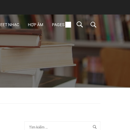
EET NHẠC
HỢP ÂM
PAGES