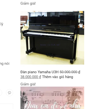
Giảm giá!
e lý
i
ông nói
Đàn piano Yamaha U3H
50.000.000
₫
38.000.000
₫
Thêm vào giỏ hàng
Giảm giá!