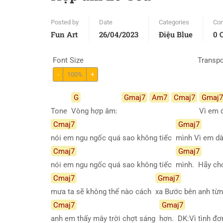
Posted by
Date
Categories
Co
Fun Art
26/04/2023
Điệu Blue
0 
Font Size
Transp
-
100%
+
G
Gmaj7
Am7
Cmaj7
Gmaj7
Tone
Vòng hợp âm:
Vì em 
Cmaj7
Gmaj7
nói em ngu ngốc quá sao không tiếc
mình Vì em d
Cmaj7
Gmaj7
nói em ngu ngốc quá sao không tiếc
mình. Hãy c
Cmaj7
Gmaj7
mưa ta sẽ không thể nào cách
xa Bước bên anh t
Cmaj7
Gmaj7
anh em thấy mây trời chợt sáng
hơn. DK:Vì tình đ