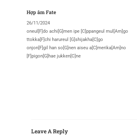
Hợp âm Fate
26/11/2024
oneul[F]do achi[G]men ipe [C]ppangeul mul[Am]go
ttokka[F]chi harureul [G]shijakha[C]go
onjon[F]gil han so[G]nen aiseu a[C]merika[Am]no
[F]pigon[G]hae jukken[C]ne
Leave A Reply