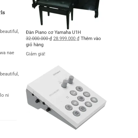
rls
beautiful,
Đàn Piano cơ Yamaha U1H
32.000.000
₫
28.999.000
₫
Thêm vào
giỏ hàng
wa nae
Giảm giá!
beautiful,
lo ni