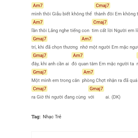
Am7
Cmaj7
mình thôi Giẫu biết không thể
thành đôi Em không
Am7
Cmaj7
lần thôi Lắng nghe tiếng con
tim cất lời Người em 
Gmaj7
Am7
trí, khi đã chọn thương
nhớ một người Em mặc ngư
Gmaj7
Am7
đây, khi anh cần ai
đó quan tâm Em mặc người ta
Gmaj7
Am7
Một mình em trong căn
phòng Chợt nhận ra đã qu
Cmaj7
Gmaj7
ra Giờ thì người đang cùng
với
ai. (DK)
Tag:
Nhạc Trẻ