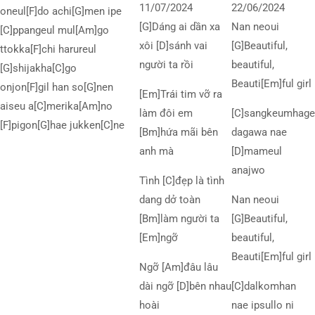
11/07/2024
22/06/2024
oneul[F]do achi[G]men ipe
[G]Dáng ai dần xa
Nan neoui
[C]ppangeul mul[Am]go
xôi [D]sánh vai
[G]Beautiful,
ttokka[F]chi harureul
người ta rồi
beautiful,
[G]shijakha[C]go
Beauti[Em]ful girl
onjon[F]gil han so[G]nen
[Em]Trái tim vỡ ra
aiseu a[C]merika[Am]no
làm đôi em
[C]sangkeumhage
[F]pigon[G]hae jukken[C]ne
[Bm]hứa mãi bên
dagawa nae
anh mà
[D]mameul
anajwo
Tình [C]đẹp là tình
dang dở toàn
Nan neoui
[Bm]làm người ta
[G]Beautiful,
[Em]ngỡ
beautiful,
Beauti[Em]ful girl
Ngỡ [Am]đâu lâu
dài ngỡ [D]bên nhau
[C]dalkomhan
hoài
nae ipsullo ni