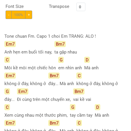
Font Size
Transpose
-
100%
+
Tone chuan Fm. Capo 1 choi Em TRANG: ALO !
Em7
Bm7
Anh hẹn em buổi tối nay,
ta gặp nhau
C
G
D
Môi kề môi một chiếc hôn
em nhìn anh
Mà anh
Em7
Bm7
C
không ở đây, không ở
đây... Mà anh
không ở đây, không ở
G
Em7
Bm7
đây...
Đi cùng trên một chuyến xe,
vai kề vai
C
G
D
Xem cùng nhau một thước phim,
tay cầm tay
Mà anh
Em7
Bm7
C
không ở đây, không ở
đây... Mà anh
không ở đây, không ở