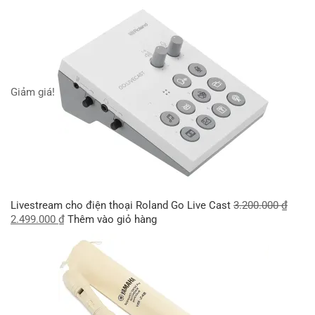
Giảm giá!
Livestream cho điện thoại Roland Go Live Cast
3.200.000
₫
2.499.000
₫
Thêm vào giỏ hàng