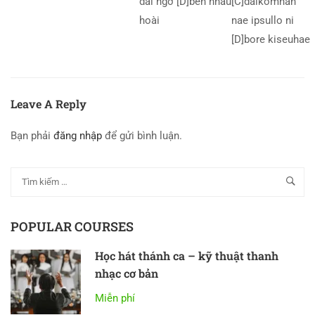
dài ngỡ [D]bên nhau
[C]dalkomhan
hoài
nae ipsullo ni
[D]bore kiseuhae
Leave A Reply
Bạn phải
đăng nhập
để gửi bình luận.
POPULAR COURSES
Học hát thánh ca – kỹ thuật thanh
nhạc cơ bản
Miễn phí