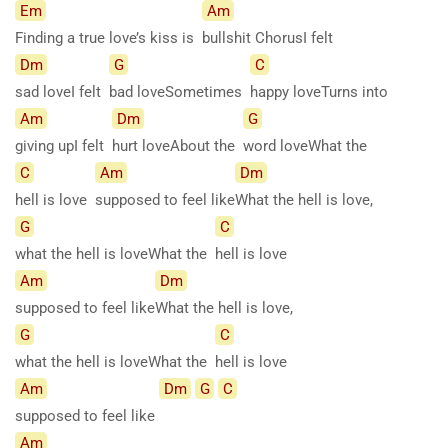
Em
Am
Finding a true love’s kiss is
bullshit ChorusI felt
Dm
G
C
sad loveI felt
bad loveSometimes
happy loveTurns into
Am
Dm
G
giving upI felt
hurt loveAbout the
word loveWhat the
C
Am
Dm
hell is love
supposed to feel like
What the hell is love,
G
C
what the hell is loveWhat the
hell is love
Am
Dm
supposed to feel like
What the hell is love,
G
C
what the hell is loveWhat the
hell is love
Am
Dm
G
C
supposed to feel like
Am