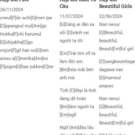
Cầu
Beautiful Girls
26/11/2024
11/07/2024
22/06/2024
oneul[F]do achi[G]men ipe
[G]Dáng ai dần xa
Nan neoui
[C]ppangeul mul[Am]go
xôi [D]sánh vai
[G]Beautiful,
ttokka[F]chi harureul
người ta rồi
beautiful,
[G]shijakha[C]go
Beauti[Em]ful girl
onjon[F]gil han so[G]nen
[Em]Trái tim vỡ ra
aiseu a[C]merika[Am]no
làm đôi em
[C]sangkeumhage
[F]pigon[G]hae jukken[C]ne
[Bm]hứa mãi bên
dagawa nae
anh mà
[D]mameul
anajwo
Tình [C]đẹp là tình
dang dở toàn
Nan neoui
[Bm]làm người ta
[G]Beautiful,
[Em]ngỡ
beautiful,
Beauti[Em]ful girl
Ngỡ [Am]đâu lâu