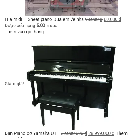
File midi – Sheet piano Đưa em về nhà
90.000
₫
60.000
₫
Được xếp hạng
5.00
5 sao
Thêm vào giỏ hàng
Giảm giá!
Đàn Piano cơ Yamaha U1H
32.000.000
₫
28.999.000
₫
Thêm