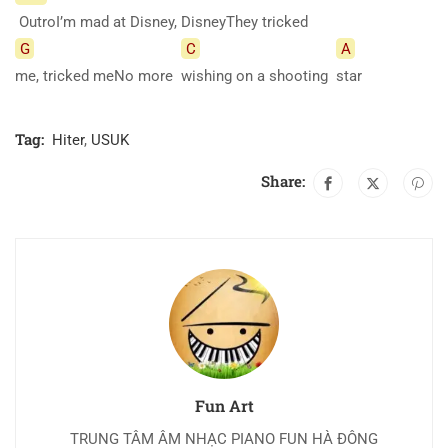
OutroI’m mad at Disney, DisneyThey tricked
G
C
A
me, tricked meNo more
wishing on a shooting
star
Tag:
Hiter
,
USUK
Share:
Fun Art
TRUNG TÂM ÂM NHẠC PIANO FUN HÀ ĐÔNG