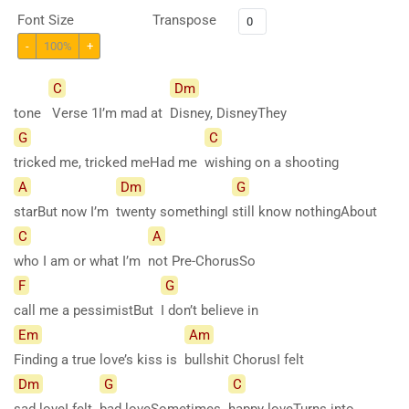
Font Size
Transpose
-
100%
+
C
Dm
tone
Verse 1I’m mad at
Disney, DisneyThey
G
C
tricked me, tricked meHad me
wishing on a shooting
A
Dm
G
starBut now I’m
twenty
somethingI
still know nothingAbout
C
A
who I am or what I’m
not Pre-ChorusSo
F
G
call me a pessimistBut
I don’t believe in
Em
Am
Finding a true love’s kiss is
bullshit ChorusI felt
Dm
G
C
sad loveI felt
bad loveSometimes
happy loveTurns into