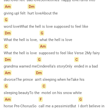
Am
Dm
giving upI felt
hurt loveAbout the
G
word loveWhat the hell is love supposed to feel like
Dm
G
What the hell is love,
what the hell is love
C
Am
What the hell is love
supposed to feel like Verse 2My fairy
Dm
G
C
grandma warned me
Cinderella’s storyOnly
ended in a bad
Am
Dm
divorceThe prince
ain’t sleeping when heTake his
G
C
sleeping beautyTo the
motel on his snow white
Am
F
G
horse Pre-ChorusSo
call me a pessimistBut
I don’t believe in