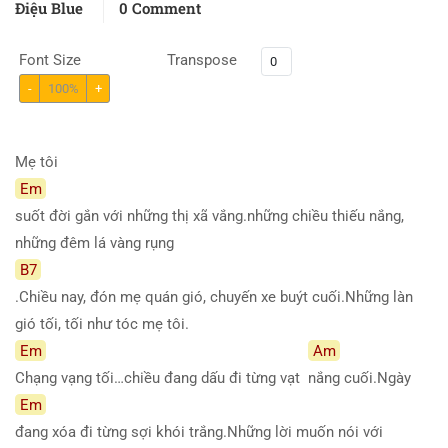
Điệu Blue
0 Comment
Font Size
Transpose
-
100%
+
Mẹ tôi
Em
suốt đời gắn với những thị xã vắng.những chiều thiếu nắng,
những đêm lá vàng rụng
B7
.Chiều nay, đón mẹ quán gió, chuyến xe buýt cuối.Những làn
gió tối, tối như tóc mẹ tôi.
Em
Am
Chạng vạng tối…chiều đang dấu đi từng vạt
nắng cuối.Ngày
Em
đang xóa đi từng sợi khói trắng.Những lời muốn nói với