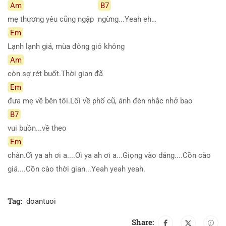
Am
B7
mẹ thương yêu cũng ngập
ngừng...Yeah eh…
Em
Lạnh lạnh giá, mùa đông gió không
Am
còn sợ rét buốt.Thời gian đã
Em
đưa mẹ về bên tôi.Lối về phố cũ, ánh đèn nhắc nhở bao
B7
vui buồn...về theo
Em
chân.Ơi ya ah ơi a....Ơi ya ah ơi a...Giọng vào dáng....Cồn cào
giá....Cồn cào thời gian...Yeah yeah yeah.
Tag:
doantuoi
Share: