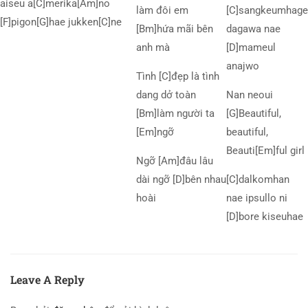
aiseu a[C]merika[Am]no
làm đôi em
[C]sangkeumhage
[F]pigon[G]hae jukken[C]ne
[Bm]hứa mãi bên
dagawa nae
anh mà
[D]mameul
anajwo
Tình [C]đẹp là tình
dang dở toàn
Nan neoui
[Bm]làm người ta
[G]Beautiful,
[Em]ngỡ
beautiful,
Beauti[Em]ful girl
Ngỡ [Am]đâu lâu
dài ngỡ [D]bên nhau
[C]dalkomhan
hoài
nae ipsullo ni
[D]bore kiseuhae
Leave A Reply