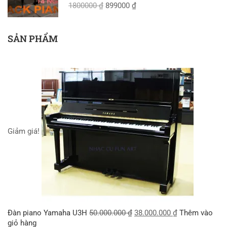
1800000 ₫
899000 ₫
SẢN PHẨM
Giảm giá!
Đàn piano Yamaha U3H
50.000.000
₫
38.000.000
₫
Thêm vào
giỏ hàng