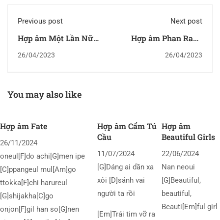
Previous post
Next post
Hợp âm Một Lần Nữa
Hợp âm Phan Rang
Thôi
Phố Thị Của Tôi
26/04/2023
26/04/2023
You may also like
Hợp âm Fate
Hợp âm Cẩm Tú
Hợp âm
Cầu
Beautiful Girls
26/11/2024
11/07/2024
22/06/2024
oneul[F]do achi[G]men ipe
[G]Dáng ai dần xa
Nan neoui
[C]ppangeul mul[Am]go
xôi [D]sánh vai
[G]Beautiful,
ttokka[F]chi harureul
người ta rồi
beautiful,
[G]shijakha[C]go
Beauti[Em]ful girl
onjon[F]gil han so[G]nen
[Em]Trái tim vỡ ra