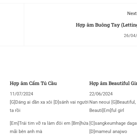
Next
Hợp âm Buông Tay (Lettin
26/04
Hợp âm Cẩm Tú Cầu
Hợp âm Beautiful Gi
11/07/2024
22/06/2024
[G]Dáng ai dần xa xôi [D]sánh vai người
Nan neoui [G]Beautiful, 
ta rồi
Beauti[Em]ful girl
[Em]Trái tim vỡ ra làm đôi em [Bm]hứa
[C]sangkeumhage daga
mãi bên anh mà
[D]mameul anajwo