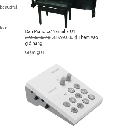
beautiful,
lo ni
Đàn Piano cơ Yamaha U1H
32.000.000
₫
28.999.000
₫
Thêm vào
giỏ hàng
Giảm giá!