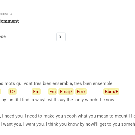
mments
Comment
ose
les mots qui vont tres bien ensemble, tres bien ensembleI
C7
Fm
Fm
Fmaj7
Fm7
Bbm/F
s ay
un til I find
a w ayI
wi ll
say the
only w ords I
know
u, I need you, I need to make you seeoh what you mean to meuntil I 
 want you, I want you, I think you know by nowI’ll get to you some