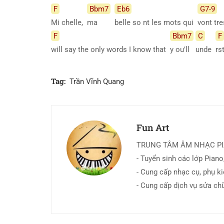
F
Bbm7
Eb6
G7-9
Mi chelle,
ma
belle so nt les mots qui
vont tr
F
Bbm7
C
F
will say the only words I know that
y ou’ll
unde
rs
Tag:
Trần Vĩnh Quang
Fun Art
TRUNG TÂM ÂM NHẠC P
- Tuyển sinh các lớp Piano,
- Cung cấp nhạc cụ, phụ k
- Cung cấp dịch vụ sửa ch