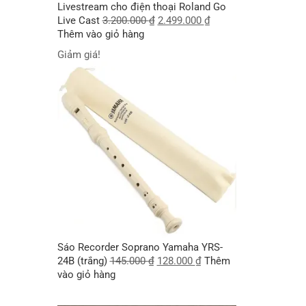
Livestream cho điện thoại Roland Go
Live Cast
3.200.000
₫
2.499.000
₫
Thêm vào giỏ hàng
Giảm giá!
Sáo Recorder Soprano Yamaha YRS-
24B (trắng)
145.000
₫
128.000
₫
Thêm
vào giỏ hàng