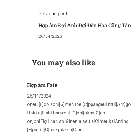
Previous post
Hợp âm Đợi Anh Đợi Đến Hoa Cũng Tàn
26/04/2023
You may also like
Hợp âm Fate
26/11/2024
oneul[F]do achi[G]men ipe [C]ppangeul mul[Am]go
ttokka[F]chi harureul [G]shijakha[C]go
onjon[F]gil han so[G]nen aiseu a[C]merika[Am]no
[F]pigon[G]hae jukken[C]ne