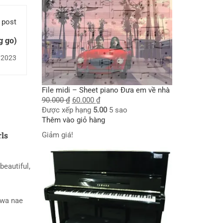
 post
g go)
/2023
File midi – Sheet piano Đưa em về nhà
90.000
₫
60.000
₫
Được xếp hạng
5.00
5 sao
Thêm vào giỏ hàng
rls
Giảm giá!
beautiful,
wa nae