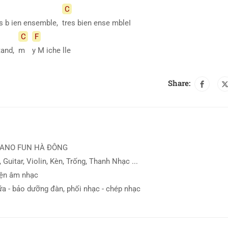
C
es b ien ensemble,
tres bien ense mbleI
C
F
tand,
m
y M iche lle
Share:
IANO FUN HÀ ĐÔNG
 Guitar, Violin, Kèn, Trống, Thanh Nhạc ...
iện âm nhạc
ữa - bảo dưỡng đàn, phối nhạc - chép nhạc