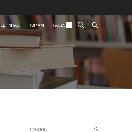
EET NHẠC
HỢP ÂM
PAGES