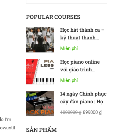
POPULAR COURSES
Học hát thánh ca –
kỹ thuật thanh
nhạc cơ bản
Miễn phí
Học piano online
với giáo trình
Methode Rose
Miễn phí
14 ngày Chinh phục
cây đàn piano | Học
piano online cơ bản
1800000 ₫
899000 ₫
do I’m
howuntil
SẢN PHẨM