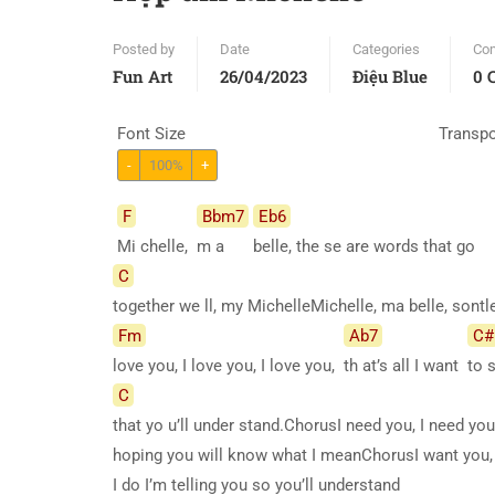
Posted by
Date
Categories
Co
Fun Art
26/04/2023
Điệu Blue
0 
Font Size
Transp
-
100%
+
F
Bbm7
Eb6
Mi chelle,
m a
belle, the se are words that go
C
together we ll, my MichelleMichelle, ma belle, sont
Fm
Ab7
C#
love you, I love you, I love you,
th at’s all I want
to 
C
that yo u’ll under stand.ChorusI need you, I need yo
hoping you will know what I meanChorusI want you, I
I do I’m telling you so you’ll understand