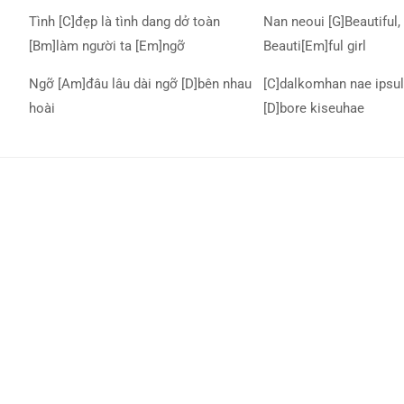
Tình [C]đẹp là tình dang dở toàn
Nan neoui [G]Beautiful, 
[Bm]làm người ta [Em]ngỡ
Beauti[Em]ful girl
Ngỡ [Am]đâu lâu dài ngỡ [D]bên nhau
[C]dalkomhan nae ipsul
hoài
[D]bore kiseuhae