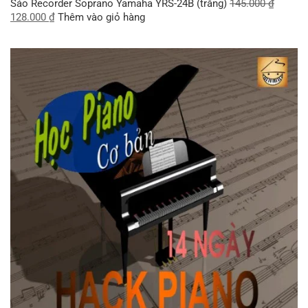
Sáo Recorder Soprano Yamaha YRS-24B (trắng)
145.000
₫
128.000
₫
Thêm vào giỏ hàng