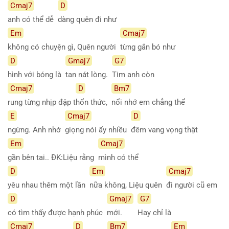
Cmaj7
D
anh có thể dễ
dàng quên đi như
Em
Cmaj7
không có chuyện gì, Quên người
từng gắn bó như
D
Gmaj7
G7
hình với bóng là
tan nát lòng.
Tim anh còn
Cmaj7
D
Bm7
rung từng nhịp đập t
hổn thức,
nổi nhớ em chẳng thể
E
Cmaj7
D
ngừng. Anh nhớ
giọng nói ấy nhiều
đêm vang vọng thật
Em
Cmaj7
gần bên tai.. ĐK:Liệu rằng
mình có thể
D
Em
Cmaj7
yêu nhau thêm một lần
nữa không, Liệu quên
đi người cũ em
D
Gmaj7
G7
có tìm thấy được hạnh phúc
mới.
Hay chỉ là
Cmaj7
D
Bm7
Em