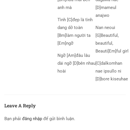
anh mà
[D]mameul
anajwo
Tình [C]đẹp là tình
dang dở toàn
Nan neoui
[Bm]làm người ta
[G]Beautiful,
[Em]ngỡ
beautiful,
Beauti[Em]ful girl
Ngỡ [Am]đâu lâu
dài ngỡ [D]bên nhau
[C]dalkomhan
hoài
nae ipsullo ni
[D]bore kiseuhae
Leave A Reply
Bạn phải
đăng nhập
để gửi bình luận.