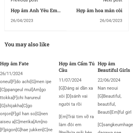
Previous post
Next post
Hợp âm Anh Yêu Em -
Hợp âm hoa mân côi
Phạm Trưởng
26/04/2023
26/04/2023
You may also like
Hợp âm Fate
Hợp âm Cẩm Tú
Hợp âm
Cầu
Beautiful Girls
26/11/2024
11/07/2024
22/06/2024
oneul[F]do achi[G]men ipe
[G]Dáng ai dần xa
Nan neoui
[C]ppangeul mul[Am]go
xôi [D]sánh vai
[G]Beautiful,
ttokka[F]chi harureul
người ta rồi
beautiful,
[G]shijakha[C]go
Beauti[Em]ful girl
onjon[F]gil han so[G]nen
[Em]Trái tim vỡ ra
aiseu a[C]merika[Am]no
làm đôi em
[C]sangkeumhage
[F]pigon[G]hae jukken[C]ne
[Bm]hứa mãi bên
dagawa nae