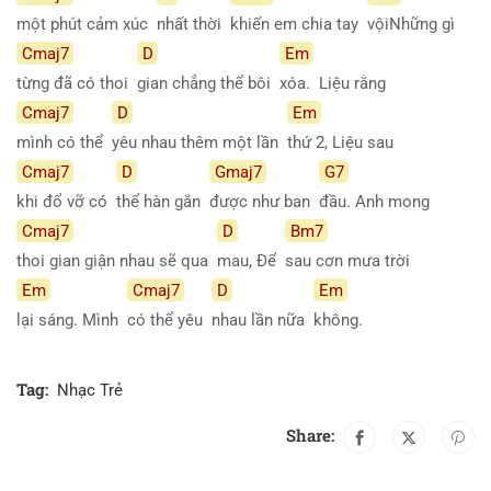
một phút cảm xúc
nhất thời
khiến em chia tay
vộiNhững gì
Cmaj7
D
Em
từng đã có thoi
gian chẳng thể bôi
xóa. Liệu rằng
Cmaj7
D
Em
mình có thể
yêu nhau thêm một lần
thứ 2, Liệu sau
Cmaj7
D
Gmaj7
G7
khi đổ vỡ có
thể hàn gắn
được như ban
đầu. Anh mong
Cmaj7
D
Bm7
thoi gian giận nhau sẽ qua
mau, Để
sau cơn mưa trời
Em
Cmaj7
D
Em
lại sáng. Mình
có thể yêu
nhau lần nữa
không.
Tag:
Nhạc Trẻ
Share: