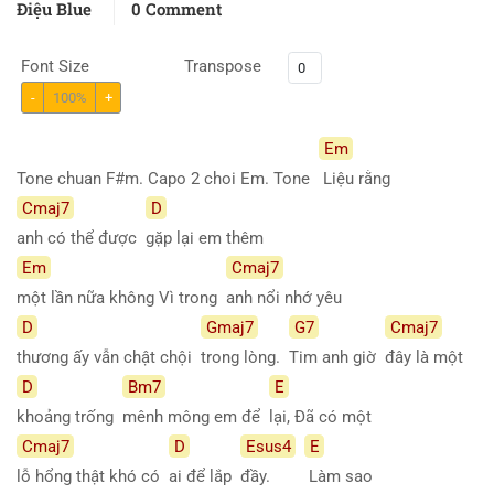
Điệu Blue
0 Comment
Font Size
Transpose
-
100%
+
Em
Tone chuan F#m. Capo 2 choi Em. Tone
Liệu rằng
Cmaj7
D
anh có thể được
gặp lại em thêm
Em
Cmaj7
một lần nữa không Vì trong
anh nổi nhớ yêu
D
Gmaj7
G7
Cmaj7
thương ấy vẫn chật chội
trong lòng.
Tim anh giờ
đây là một
D
Bm7
E
khoảng trống
mênh mông em để
lại, Đã có một
Cmaj7
D
Esus4
E
lỗ hổng thật khó có
ai để lắp
đầy.
Làm sao