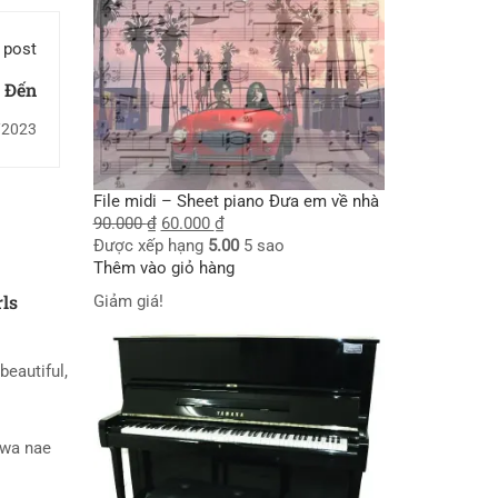
 post
 Đến
/2023
File midi – Sheet piano Đưa em về nhà
90.000
₫
60.000
₫
Được xếp hạng
5.00
5 sao
Thêm vào giỏ hàng
rls
Giảm giá!
beautiful,
wa nae