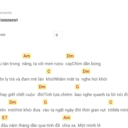
mments
Comment
ose
Am
Dm
u tàn trong
nắng, ta với men rượu
cayChìm dần bóng
C
Dm
bên ly trà và đam mê làn
khóiNhắm mắt ta
nghe hơi khói
Dm
G
 hay giết chết cuộc
đờiTình tựa chiêm
bao nghe quanh ta lời nói 
Dm
G
C
trên
môiHơi khói đưa
vào ta ngất ngây đời thời gian vụt
tớiMà mì
E7
Am
ờ
đâu năm tháng dần qua tình đã
chia xa. Một mình lê