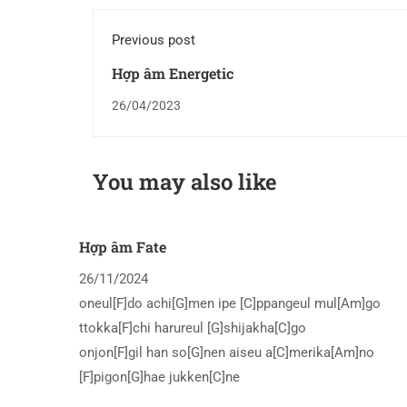
Previous post
Hợp âm Energetic
26/04/2023
You may also like
Hợp âm Fate
26/11/2024
oneul[F]do achi[G]men ipe [C]ppangeul mul[Am]go
ttokka[F]chi harureul [G]shijakha[C]go
onjon[F]gil han so[G]nen aiseu a[C]merika[Am]no
[F]pigon[G]hae jukken[C]ne