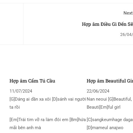
Next
Hợp âm Điều Gì Đến Sẽ
26/04
Hợp âm Cẩm Tú Cầu
Hợp âm Beautiful Gi
11/07/2024
22/06/2024
[G]Dáng ai dần xa xôi [D]sánh vai người
Nan neoui [G]Beautiful, 
ta rồi
Beauti[Em]ful girl
[Em]Trái tim vỡ ra làm đôi em [Bm]hứa
[C]sangkeumhage daga
mãi bên anh mà
[D]mameul anajwo