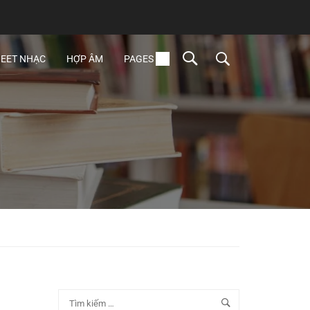
EET NHẠC
HỢP ÂM
PAGES