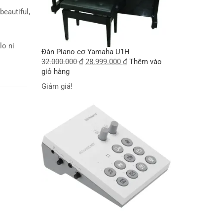
beautiful,
lo ni
Đàn Piano cơ Yamaha U1H
32.000.000
₫
28.999.000
₫
Thêm vào
giỏ hàng
Giảm giá!