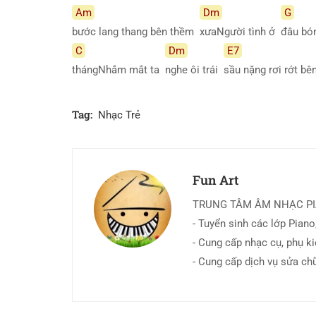
Am
Dm
G
bước lang thang bên thềm
xưaNgười tình ở
đâu bó
C
Dm
E7
thángNhắm mắt ta
nghe ôi trái
sầu nặng rơi rớt b
Tag:
Nhạc Trẻ
Fun Art
TRUNG TÂM ÂM NHẠC P
- Tuyển sinh các lớp Piano,
- Cung cấp nhạc cụ, phụ k
- Cung cấp dịch vụ sửa ch