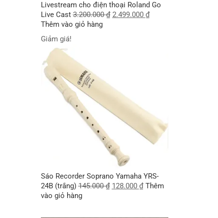
Livestream cho điện thoại Roland Go
Live Cast
3.200.000
₫
2.499.000
₫
Thêm vào giỏ hàng
Giảm giá!
Sáo Recorder Soprano Yamaha YRS-
24B (trắng)
145.000
₫
128.000
₫
Thêm
vào giỏ hàng