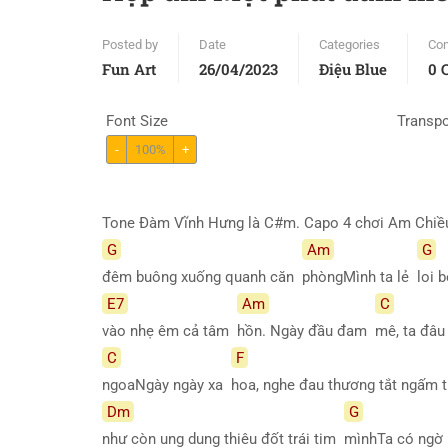
Posted by
Date
Categories
Co
Fun Art
26/04/2023
Điệu Blue
0 
Font Size
Transp
-
100%
+
Tone Đàm Vĩnh Hưng là C#m. Capo 4 chơi Am Chiề
G
Am
G
đêm buông xuống quanh căn
phòngMình ta lẻ
loi 
E7
Am
C
vào nhẹ êm cả tâm
hồn. Ngày đầu đam
mê, ta đâu
C
F
ngoaNgày ngày xa
hoa, nghe đau thương tắt ngấm 
Dm
G
như còn ung dung thiêu đốt trái tim
mìnhTa có ng