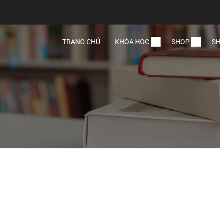
TRANG CHỦ
KHÓA HỌC
SHOP
SH
ê