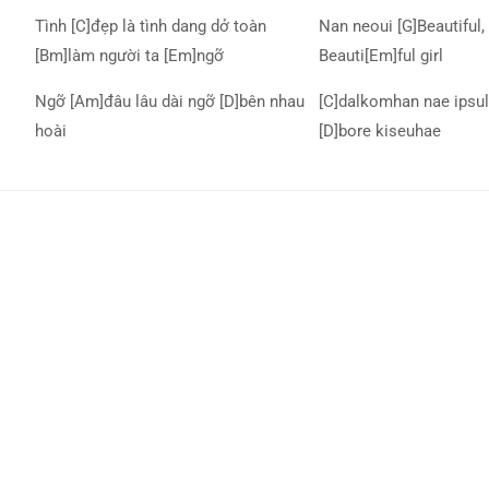
Tình [C]đẹp là tình dang dở toàn
Nan neoui [G]Beautiful, 
[Bm]làm người ta [Em]ngỡ
Beauti[Em]ful girl
Ngỡ [Am]đâu lâu dài ngỡ [D]bên nhau
[C]dalkomhan nae ipsul
hoài
[D]bore kiseuhae