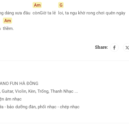
Am
G
ng dáng xưa đâu
cònGiờ ta lẻ
loi, ta ngu khờ rong chơi quên ngày
Am
ên
thềm.
Share:
IANO FUN HÀ ĐÔNG
 Guitar, Violin, Kèn, Trống, Thanh Nhạc ...
iện âm nhạc
ữa - bảo dưỡng đàn, phối nhạc - chép nhạc