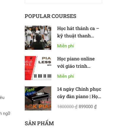
POPULAR COURSES
Học hát thánh ca –
kỹ thuật thanh
nhạc cơ bản
Miễn phí
Học piano online
với giáo trình
Methode Rose
Miễn phí
14 ngày Chinh phục
cây đàn piano | Học
điêu
piano online cơ bản
1800000 ₫
899000 ₫
nh ngỡ
SẢN PHẨM