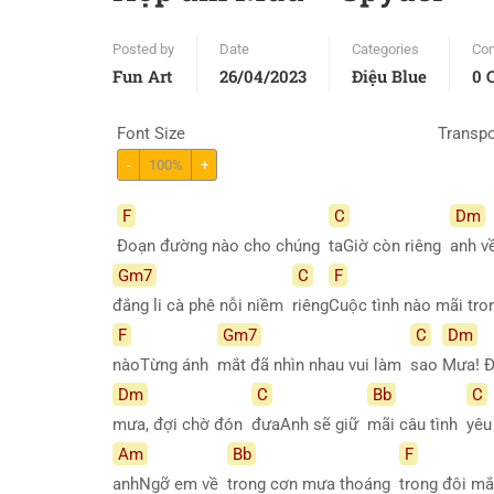
Posted by
Date
Categories
Co
Fun Art
26/04/2023
Điệu Blue
0 
Font Size
Transp
-
100%
+
F
C
Dm
Đoạn đường nào cho chúng
taGiờ còn riêng
anh v
Gm7
C
F
đắng li cà phê nỗi niềm
riêng
Cuộc tình nào mãi tr
F
Gm7
C
Dm
nàoTừng ánh
mắt đã nhìn nhau vui làm
sao
Mưa! 
Dm
C
Bb
C
mưa, đợi chờ đón
đưaAnh sẽ giữ
mãi câu tình
yêu
Am
Bb
F
anhNgỡ em về
trong cơn mưa thoáng
trong đôi m