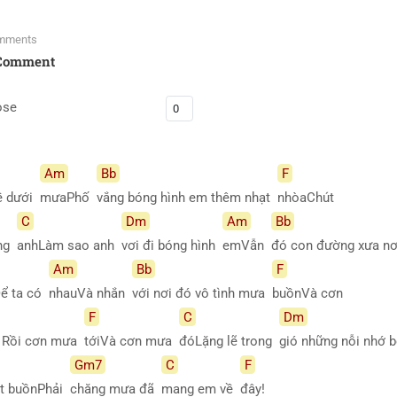
mments
Comment
ose
Am
Bb
F
ề dưới
mưaPhố
vắng bóng hình em thêm nhạt
nhòaChút
C
Dm
Am
Bb
ong
anhLàm sao anh
vơi đi bóng hình
emVẫn
đó con đường xưa n
Am
Bb
F
Để ta có
nhauVà nhắn
với nơi đó vô tình mưa
buồnVà cơn
F
C
Dm
 Rồi cơn mưa
tớiVà cơn mưa
đóLặng lẽ trong
gió những nỗi nhớ
Gm7
C
F
ắt buồnPhải
chăng mưa đã
mang em về
đây!