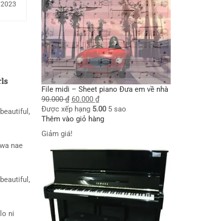
/2023
rls
File midi – Sheet piano Đưa em về nhà
90.000
₫
60.000
₫
Được xếp hạng
5.00
5 sao
beautiful,
Thêm vào giỏ hàng
Giảm giá!
wa nae
beautiful,
lo ni