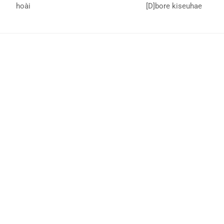
hoài
[D]bore kiseuhae