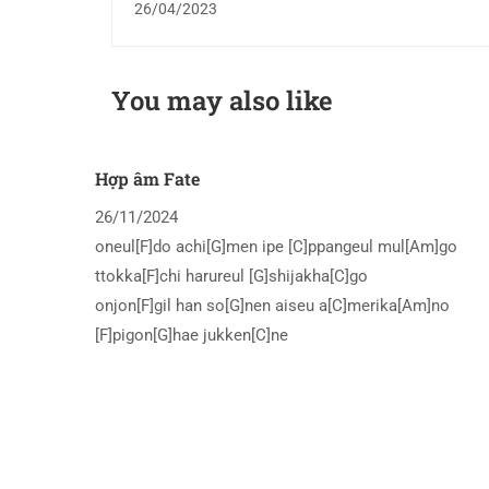
26/04/2023
You may also like
Hợp âm Fate
26/11/2024
oneul[F]do achi[G]men ipe [C]ppangeul mul[Am]go
ttokka[F]chi harureul [G]shijakha[C]go
onjon[F]gil han so[G]nen aiseu a[C]merika[Am]no
[F]pigon[G]hae jukken[C]ne