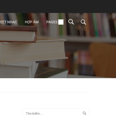
EET NHẠC
HỢP ÂM
PAGES