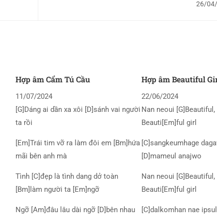
26/04
Hợp âm Cẩm Tú Cầu
Hợp âm Beautiful Gi
11/07/2024
22/06/2024
[G]Dáng ai dần xa xôi [D]sánh vai người
Nan neoui [G]Beautiful, 
ta rồi
Beauti[Em]ful girl
[Em]Trái tim vỡ ra làm đôi em [Bm]hứa
[C]sangkeumhage daga
mãi bên anh mà
[D]mameul anajwo
Tình [C]đẹp là tình dang dở toàn
Nan neoui [G]Beautiful, 
[Bm]làm người ta [Em]ngỡ
Beauti[Em]ful girl
Ngỡ [Am]đâu lâu dài ngỡ [D]bên nhau
[C]dalkomhan nae ipsul