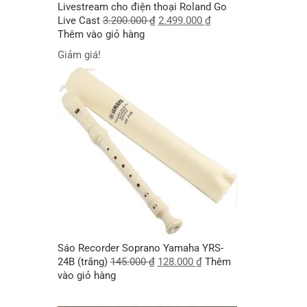
Livestream cho điện thoại Roland Go
Live Cast
3.200.000
₫
2.499.000
₫
Thêm vào giỏ hàng
Giảm giá!
Sáo Recorder Soprano Yamaha YRS-
24B (trắng)
145.000
₫
128.000
₫
Thêm
vào giỏ hàng