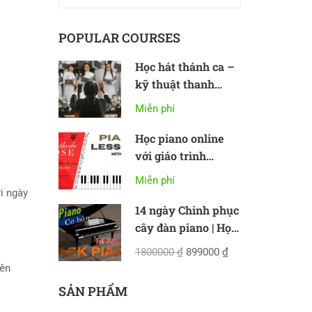
POPULAR COURSES
Học hát thánh ca –
kỹ thuật thanh
nhạc cơ bản
Miễn phí
Học piano online
với giáo trình
Methode Rose
Miễn phí
ơi ngày
14 ngày Chinh phục
cây đàn piano | Học
piano online cơ bản
1800000 ₫
899000 ₫
 bên
SẢN PHẨM