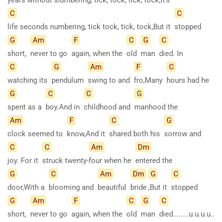
C
C
life seconds numbering, tick tock, tick, tock,But it
stopped
G
Am
F
C
G
C
short,
never to go
again, when the
old
man
died. In
C
G
Am
F
C
watching its
pendulum
swing to and
fro,Many
hours had he
G
C
C
G
spent as a
boy.And in
childhood and
manhood the
Am
F
C
G
clock seemed to
know,And it
shared both his
sorrow and
C
C
Am
Dm
joy. For it
struck
twenty-
four when he
entered the
G
C
Am
Dm
G
C
door,With a
blooming and
beautiful
bride
,But it
stopped
G
Am
F
C
G
C
short,
never to go
again, when the
old
man
died........u.u.u.u..