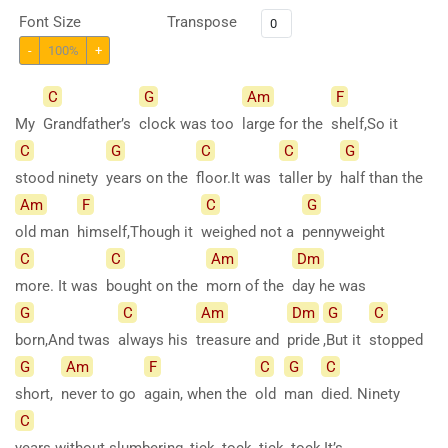
Font Size
Transpose
-
100%
+
C
G
Am
F
My
Grandfather’s
clock was too
large for the
shelf,So it
C
G
C
C
G
stood ninety
years on the
floor.It was
taller by
half than the
Am
F
C
G
old man
himself,Though it
weighed not a
pennyweight
C
C
Am
Dm
more. It was
bought on the
morn of the
day he was
G
C
Am
Dm
G
C
born,And twas
always his
treasure and
pride
,But it
stopped
G
Am
F
C
G
C
short,
never to go
again, when the
old
man
died. Ninety
C
years without slumbering, tick, tock, tick, tock,It’s