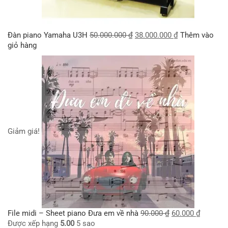
Đàn piano Yamaha U3H
50.000.000
₫
38.000.000
₫
Thêm vào
giỏ hàng
Giảm giá!
File midi – Sheet piano Đưa em về nhà
90.000
₫
60.000
₫
Được xếp hạng
5.00
5 sao