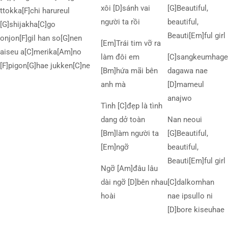
xôi [D]sánh vai
[G]Beautiful,
ttokka[F]chi harureul
người ta rồi
beautiful,
[G]shijakha[C]go
Beauti[Em]ful girl
onjon[F]gil han so[G]nen
[Em]Trái tim vỡ ra
aiseu a[C]merika[Am]no
làm đôi em
[C]sangkeumhage
[F]pigon[G]hae jukken[C]ne
[Bm]hứa mãi bên
dagawa nae
anh mà
[D]mameul
anajwo
Tình [C]đẹp là tình
dang dở toàn
Nan neoui
[Bm]làm người ta
[G]Beautiful,
[Em]ngỡ
beautiful,
Beauti[Em]ful girl
Ngỡ [Am]đâu lâu
dài ngỡ [D]bên nhau
[C]dalkomhan
hoài
nae ipsullo ni
[D]bore kiseuhae