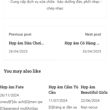
- Cung cấp dịch vụ sửa chữa - bảo dưỡng đàn, phối nhạc -
chép nhạc
Previous post
Next post
Hợp âm Dân Chơi
Hợp âm Cô Hàng Cà
Xóm
Phê
26/04/2023
26/04/2023
You may also like
Hợp âm Fate
Hợp âm Cẩm Tú
Hợp âm
Cầu
Beautiful Girls
26/11/2024
11/07/2024
22/06/2024
oneul[F]do achi[G]men ipe
[G]Dáng ai dần xa
Nan neoui
[C]ppangeul mul[Am]go