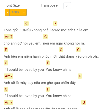
Font Size
Transpose
-
100%
+
C
F
Tone gốc : C
Nếu không phải là
giấc mơ anh tin là em
Am7
G
cho anh cơ hội yêu em,
nếu em ngại không nói ra,
F
C
G
Anh bên em niềm hạnh phúc mới
thật đáng
yêu oh oh oh..
C
F
If I could be loved by you
You know ah ha..
Am7
G
Anh sẽ là mây bay nếu em ghé qua chốn đây
C
F
If I could be loved by you
You know ah ha..
Am7
G
Anh sẽ là ánh nắng mang ấm áp trong vòng tay