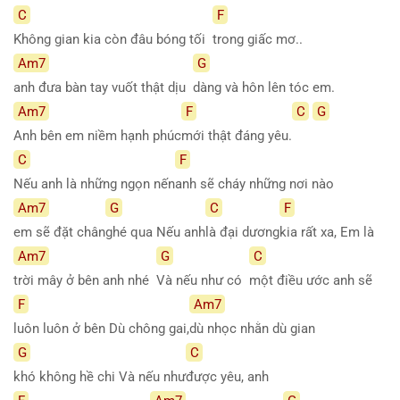
C
F
Không gian kia còn đâu bóng tối
trong giấc mơ..
Am7
G
anh đưa bàn tay vuốt thật dịu
dàng và hôn lên tóc em.
Am7
F
C
G
Anh bên em niềm hạnh phúc
mới thật đáng yêu.
C
F
Nếu anh là những ngọn nến
anh sẽ cháy những nơi nào
Am7
G
C
F
em sẽ đặt chân
ghé qua Nếu anh
là đại dương
kia rất xa, Em là
Am7
G
C
trời mây ở bên anh nhé
Và nếu như có
một điều ước anh sẽ
F
Am7
luôn luôn ở bên Dù chông gai,
dù nhọc nhằn dù gian
G
C
khó không hề chi Và nếu như
được yêu, anh