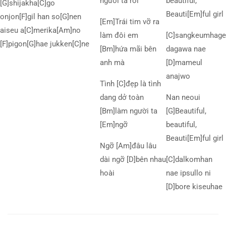
người ta rồi
beautiful,
[G]shijakha[C]go
Beauti[Em]ful girl
onjon[F]gil han so[G]nen
[Em]Trái tim vỡ ra
aiseu a[C]merika[Am]no
làm đôi em
[C]sangkeumhage
[F]pigon[G]hae jukken[C]ne
[Bm]hứa mãi bên
dagawa nae
anh mà
[D]mameul
anajwo
Tình [C]đẹp là tình
dang dở toàn
Nan neoui
[Bm]làm người ta
[G]Beautiful,
[Em]ngỡ
beautiful,
Beauti[Em]ful girl
Ngỡ [Am]đâu lâu
dài ngỡ [D]bên nhau
[C]dalkomhan
hoài
nae ipsullo ni
[D]bore kiseuhae