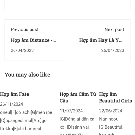
Previous post
Next post
Hợp âm Distance -
Hợp âm Hay Là Yêu
Christina Perri
Anh
26/04/2023
26/04/2023
You may also like
Hợp âm Fate
Hợp âm Cẩm Tú
Hợp âm
Cầu
Beautiful Girls
26/11/2024
11/07/2024
22/06/2024
oneul[F]do achi[G]men ipe
[G]Dáng ai dần xa
Nan neoui
[C]ppangeul mul[Am]go
xôi [D]sánh vai
[G]Beautiful,
ttokka[F]chi harureul