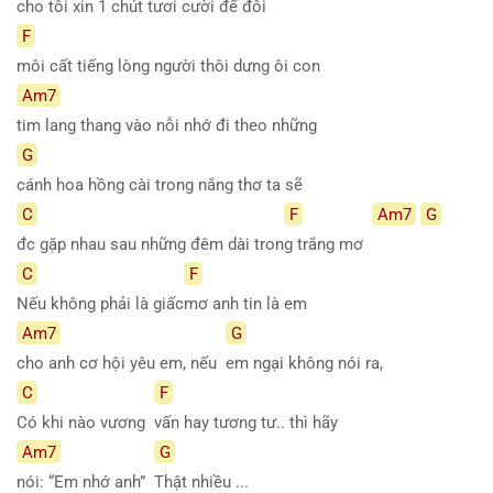
cho tôi xin 1 chút tươi cười để đôi
F
môi cất tiếng lòng người thôi dưng ôi con
Am7
tim lang thang vào nỗi nhớ đi theo những
G
cánh hoa hồng cài trong nắng thơ ta sẽ
C
F
Am7
G
đc gặp nhau sau những đêm dài tron
g trắng mơ
C
F
Nếu không phải là giấc
mơ anh tin là em
Am7
G
cho anh cơ hội yêu em, nếu
em ngại không nói ra,
C
F
Có khi nào vương
vấn hay tương tư.. thì hãy
Am7
G
nói: “Em nhớ anh”
Thật nhiều ...