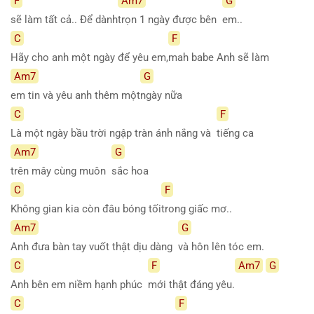
F
Am7
G
sẽ làm tất cả.. Để dành
trọn 1 ngày được bên
em..
C
F
Hãy cho anh một ngày để yêu em,
mah babe Anh sẽ làm
Am7
G
em tin và yêu anh thêm một
ngày nữa
C
F
Là một ngày bầu trời ngập tràn ánh nắng và
tiếng ca
Am7
G
trên mây cùng muôn
sắc hoa
C
F
Không gian kia còn đâu bóng tối
trong giấc mơ..
Am7
G
Anh đưa bàn tay vuốt thật dịu dàng
và hôn lên tóc em.
C
F
Am7
G
Anh bên em niềm hạnh phúc
mới thật đáng yêu.
C
F