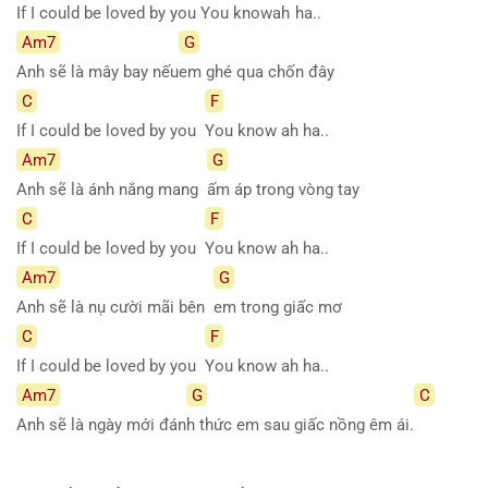
If I could be loved by you You know
ah
ha..
Am7
G
Anh sẽ là mây bay nếu
em ghé qua chốn đây
C
F
If I could be loved by you
You know ah ha..
Am7
G
Anh sẽ là ánh nắng mang
ấm áp trong vòng tay
C
F
If I could be loved by you
You know ah ha..
Am7
G
Anh sẽ là nụ cười mãi bên
em trong giấc mơ
C
F
If I could be loved by you
You know ah ha..
Am7
G
C
Anh sẽ là ngày mới đán
h thức em sau giấc nồng êm ái.