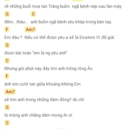
về những buổi trưa tan Trăng buồn
ngã bệnh nép sau làn mây
G
C
đêm.. thâu...
anh buồn ngã bệnh yêu khép trong bàn tay,
F
Am7
Em đâu ?
Nếu có thể được yêu a sẽ là Einstein Vì đã giải
G
được bài toán “em là ng yêu anh”
C
Nhưng giờ phút này đây tim anh trống rỗng Ảo
F
ảnh em cười tan giữa khoảng không Em
Am7
sẽ tìm anh trong những đám đông? dù chỉ
G
là mộng anh chẳng dám mong Ai ơi
C