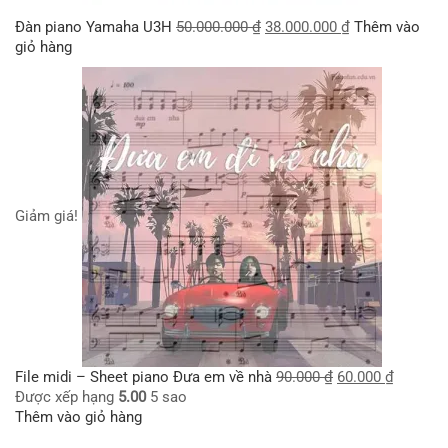
Đàn piano Yamaha U3H
50.000.000
₫
38.000.000
₫
Thêm vào
giỏ hàng
Giảm giá!
File midi – Sheet piano Đưa em về nhà
90.000
₫
60.000
₫
Được xếp hạng
5.00
5 sao
Thêm vào giỏ hàng