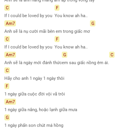
C
F
If I could be loved by you
You know ah ha..
Am7
G
Anh sẽ là nụ cười mãi bên em trong giấc mơ
C
F
If I could be loved by you
You know ah ha..
Am7
G
C
Anh sẽ là ngày mới đánh thức
em sau giấc nồng êm ái.
C
Hãy cho anh 1 ngày 1 ngày thôi
F
1 ngày giữa cuộc đời vội vã trôi
Am7
1 ngày giữa nắng, hoặc lạnh giữa mưa
G
1 ngày phấn son chút má hồng