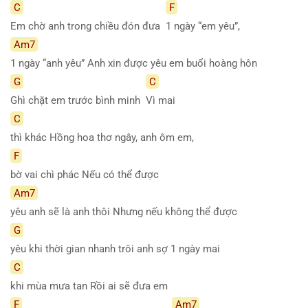
C
F
Em chờ anh trong chiều đón đưa
1 ngày “em yêu”,
Am7
1 ngày “anh yêu” Anh xin được yêu em buổi hoàng hôn
G
C
Ghì chặt em trước bình minh
Vì mai
C
thì khác Hồng hoa thơ ngây, anh ôm em,
F
bờ vai chì phác Nếu có thể được
Am7
yêu anh sẽ là anh thôi Nhưng nếu không thể được
G
yêu khi thời gian nhanh trôi anh sợ 1 ngày mai
C
khi mùa mưa tan Rồi ai sẽ đưa em
F
Am7