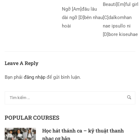
Beauti[Em]ful girl
Ngỡ [Am]đâu lâu
dài ngỡ [D]bên nhau
[C]dalkomhan
hoài
nae ipsullo ni
[D]bore kiseuhae
Leave A Reply
Bạn phải
đăng nhập
để gửi bình luận.
POPULAR COURSES
Học hát thánh ca – kỹ thuật thanh
nhạc cơ bản