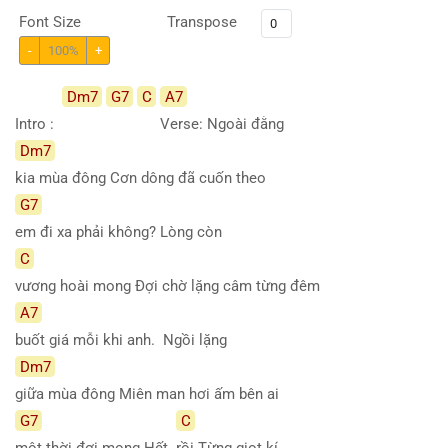
Font Size
Transpose
-
100%
+
Dm7
G7
C
A7
Intro :
Verse: Ngoài đằng
Dm7
kia mùa đông Cơn dông đã cuốn theo
G7
em đi xa phải không? Lòng còn
C
vương hoài mong Đợi chờ lặng câm từng đêm
A7
buốt giá mỗi khi anh. Ngồi lặng
Dm7
giữa mùa đông Miên man hơi ấm bên ai
G7
C
một thời đợi mong Hết
rồi Từng giọt kí