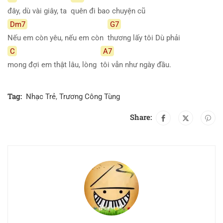
đây, dù vài giây, ta
quên đi bao chuyện cũ
Dm7
G7
Nếu em còn yêu, nếu em còn
thương lấy tôi Dù phải
C
A7
mong đợi em thật lâu, lòng
tôi vẫn như ngày đầu.
Tag:
Nhạc Trẻ
,
Trương Công Tùng
Share: