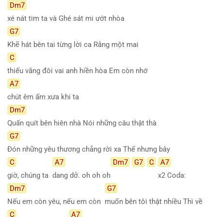
Dm7
xé nát tim ta và Ghé sát mi ướt nhòa
G7
Khẽ hát bên tai từng lời ca Rằng một mai
C
thiếu vắng đôi vai anh hiền hòa Em còn nhớ
A7
chút êm ấm xưa khi ta
Dm7
Quấn quít bên hiên nhà Nói những câu thật thà
G7
Đón những yêu thương chẳng rời xa Thế nhưng bây
C
A7
Dm7
G7
C
A7
giờ, chúng ta
dang dở. oh oh oh
x2 Coda:
Dm7
G7
Nếu em còn yêu, nếu em còn
muốn bên tôi thật nhiều Thì về
C
A7