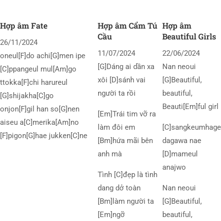
Hợp âm Fate
Hợp âm Cẩm Tú
Hợp âm
Cầu
Beautiful Girls
26/11/2024
11/07/2024
22/06/2024
oneul[F]do achi[G]men ipe
[G]Dáng ai dần xa
Nan neoui
[C]ppangeul mul[Am]go
xôi [D]sánh vai
[G]Beautiful,
ttokka[F]chi harureul
người ta rồi
beautiful,
[G]shijakha[C]go
Beauti[Em]ful girl
onjon[F]gil han so[G]nen
[Em]Trái tim vỡ ra
aiseu a[C]merika[Am]no
làm đôi em
[C]sangkeumhage
[F]pigon[G]hae jukken[C]ne
[Bm]hứa mãi bên
dagawa nae
anh mà
[D]mameul
anajwo
Tình [C]đẹp là tình
dang dở toàn
Nan neoui
[Bm]làm người ta
[G]Beautiful,
[Em]ngỡ
beautiful,