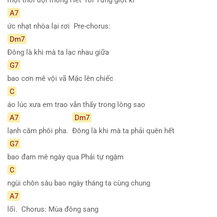
A7
ức nhạt nhòa lại rơi Pre-chorus:
Dm7
Đông là khi mà ta lạc nhau giữa
G7
bao cơn mê vội vã Mặc lên chiếc
C
áo lúc xưa em trao vẫn thấy trong lòng sao
A7
Dm7
lạnh căm phôi pha.
Đông là khi mà ta phải quên hết
G7
bao đam mê ngày qua Phải tự ngậm
C
ngùi chôn sâu bao ngày tháng ta cùng chung
A7
lối. Chorus: Mùa đông sang